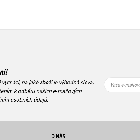
ní!
Vaše e-
Vaše e-
ě vychází, na jaké zboží je výhodná sleva,
mailová
mailová
Vaše e-mailov
adresa
adresa
ášením k odběru našich e-mailových
áním osobních údajů
.
O NÁS