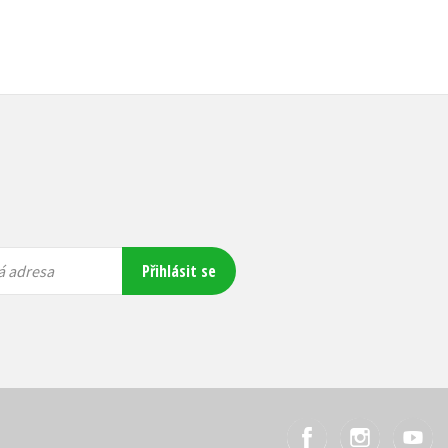
Přihlásit se
á adresa