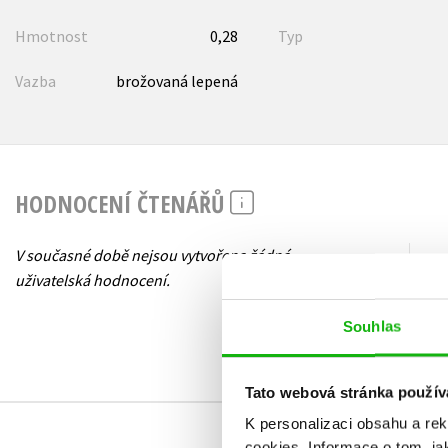
Hmotnost
0,28
Typ
Vazba
brožovaná lepená
HODNOCENÍ ČTENÁŘŮ
V současné době nejsou vytvořena žádná
uživatelská hodnocení.
Souhlas
Tato webová stránka použív
K personalizaci obsahu a re
cookies.
Informace o tom, ja