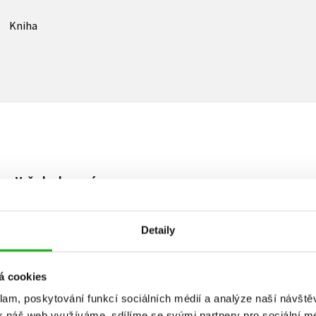
Kniha
Vaše hodnocení
Uživatelskou recenzi mohou vkládat pouze registrovaní uživat
Detaily
Přihlásit
á cookies
klam, poskytování funkcí sociálních médií a analýze naší návšt
k náš web využíváme, sdílíme se svými partnery pro sociální méd