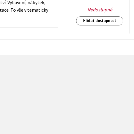
tví. Vybavení, nábytek,
Nedostupné
ace. To vše v tematicky
Hlídat dostupnost
55
Kč
s DPH