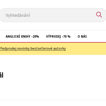
Vyhledávání
ANGLICKÉ KNIHY -20%
VÝPRODEJ -70 %
O NÁS
Předprodej novinky bestsellerové autorky
Přírodní vědy
Křížovky
Společnost, politika
Kuchařky
Technika a věda
New Adult
ál
Učebnice
Ostatní
Umění a kultura
Počítače
Výchova a pedagogika
Poezie
Young adult