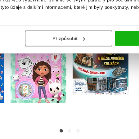
MOHLO BY VÁS TAKÉ ZAJÍMAT
yto údaje s dalšími informacemi, které jim byly poskytnuty, neb
Gábinin kouzelný
LEGO® Star Wars™
-
Přizpůsobit
domek - Vybarvuj
Han Solo a Chewie v
y
magnetky
akci
Kolektiv
Kolektiv
Do košíku
Do košíku
183 Kč
319 Kč
229 Kč
399 Kč