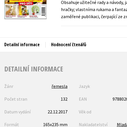
Obsahuje užitečné rady a návody, j
Auto - moto
hračky; vlastníma rukama a fantaz
Jazyky
Beletrie pro děti
zaměřené publikaci, čerpající ze
Kalendáře
Beletrie pro dospělé
Kariéra a osobní rozvoj
Byznys a ekonomie
Komiks
Detailní informace
Hodnocení čtenářů
V
DETAILNÍ INFORMACE
Žánr
řemesla
Jazyk
Počet stran
132
EAN
978802
Datum vydání
22.12.2017
Věk od
Formát
165x235 mm
Nakladatelství
Mlad