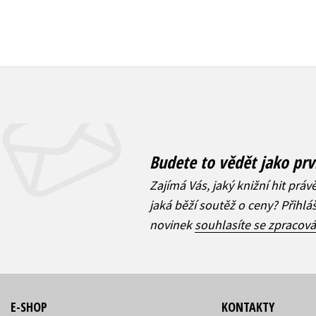
Budete to vědět jako prv
Zajímá Vás, jaký knižní hit práv
jaká běží soutěž o ceny? Přihl
novinek
souhlasíte se zpracov
E-SHOP
KONTAKTY