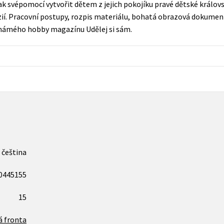
ak svépomocí vytvořit dětem z jejich pokojíku pravé dětské královs
Populárně - naučná pro dospělé
ií. Pracovní postupy, rozpis materiálu, bohatá obrazová dokument
Young adult (SK)
Populárně - naučné pro děti
 známého hobby magazínu Udělej si sám.
Zahraniční literatura
Předškoláci
Zdraví a životní styl
Příroda a zahrada
šechny tituly
čeština
0445155
15
á fronta