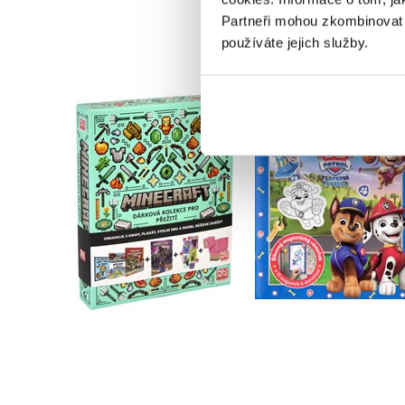
Partneři mohou zkombinovat t
používáte jejich služby.
Tlapková patrola 
Minecraft - Dárková
Vybarvuj magnetk
kolekce pro přežití
Kolektiv
Kolektiv
Do košíku
Do košíku
479 Kč
599 Kč
183 Kč
229 Kč