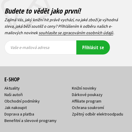
Budete to vědět jako první!
Zajímá Vás, jaký knižní hit právě vychází, na jaké zboží je výhodná
sleva, jaká běží soutěž o ceny? Přihlášením k odběru našich e-
mailových novinek
souhlasíte se zpracováním osobních údajů
.
Vaše e-
Vaše e-
Přihlásit se
mailová
mailová
Vaše e-mailová adresa
adresa
adresa
E-SHOP
Aktuality
Knižní novinky
Naši autoři
Dárkové poukazy
Obchodní podmínky
Affiliate program
Jak nakoupit
Ochrana soukromí
Doprava a platba
Zpětný odběr elektroodpadu
Benefitní a slevové programy