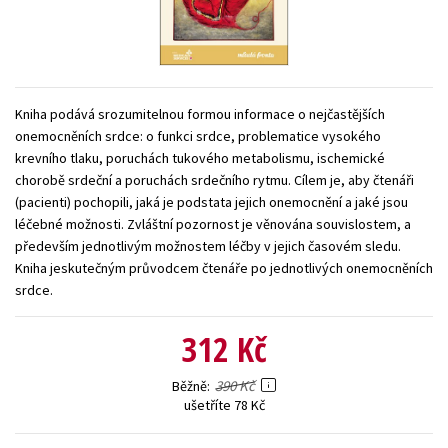
Young adult (SK)
Zahraniční literatura
Zdraví a životní styl
Všechny tituly
Kniha podává srozumitelnou formou informace o nejčastějších
onemocněních srdce: o funkci srdce, problematice vysokého
krevního tlaku, poruchách tukového metabolismu, ischemické
chorobě srdeční a poruchách srdečního rytmu. Cílem je, aby čtenáři
(pacienti) pochopili, jaká je podstata jejich onemocnění a jaké jsou
léčebné možnosti. Zvláštní pozornost je věnována souvislostem, a
především jednotlivým možnostem léčby v jejich časovém sledu.
Kniha jeskutečným průvodcem čtenáře po jednotlivých onemocněních
srdce.
312 Kč
390 Kč
Běžně
ušetříte 78 Kč