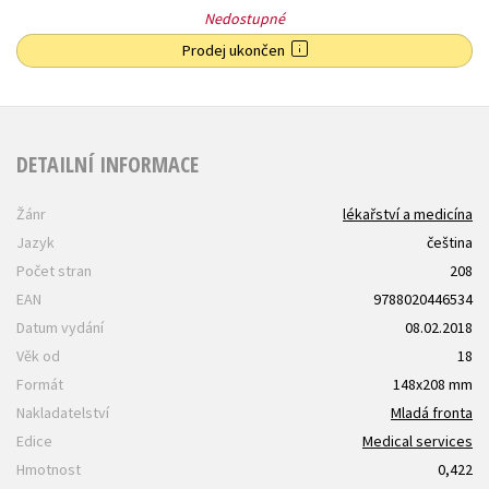
Nedostupné
Prodej ukončen
DETAILNÍ INFORMACE
Žánr
lékařství a medicína
Jazyk
čeština
Počet stran
208
EAN
9788020446534
Datum vydání
08.02.2018
Věk od
18
Formát
148x208 mm
Nakladatelství
Mladá fronta
Edice
Medical services
Hmotnost
0,422