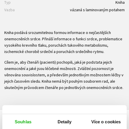
Typ
Kniha
Vazba
vázaná s laminovaným potahem
Kniha podává srozumitelnou formou informace o nejčastějších
onemocněních srdce. Přináší informace o funkci srdce, problematice
vysokého krevního tlaku, poruchách tukového metabolismu,
ischemické chorobě srdeční a poruchách srdečního rytmu.
Cílem je, aby čtenáři (pacienti) pochopili, jaká je podstata jejich
onemocnění a jaké jsou léčebné možnosti. Zvláštní pozornost je
věnována souvislostem, a především jednotlivým možnostem léčby v
jejich časovém sledu. Kniha nemá být pouhým souborem rad, ale
skutečným průvodcem čtenáře po jednotlivých onemocněních srdce.
Souhlas
Detaily
Více o cookies
HODNOCENÍ ČTENÁŘŮ