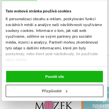
V současné době nejsou vytvořena žádná uživatelská hodnocení.
Tato webová stránka používá cookies
K personalizaci obsahu a reklam, poskytování funkcí
Vaše hodnocení
sociálních médií a analýze naší návštěvnosti využíváme
Uživatelskou recenzi mohou vkládat pouze registrovaní uživatelé
soubory cookies.
Informace o tom, jak náš web
využíváme, sdílíme se svými partnery pro sociální
Přihlásit
média, inzerci a analýzy.
Partneři mohou zkombinovat
tyto údaje s dalšími informacemi, které jim byly
poskytnuty, nebo které poté následovaly, že používáte
jejich služby.
MOHLO BY VÁS TAKÉ ZAJÍMAT
Povolit vše
Přizpůsobit
Váš mozek se dokáže
Super sp
uzdravit
Peter Hu
Norman Doidge, M.D.