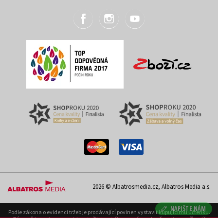
2026 © Albatrosmedia.cz, Albatros Media a.s.
NAPIŠTE NÁM
Podle zákona o evidenci tržeb je prodávající povinen vystavit kupujícímu účtenku.