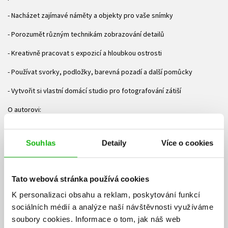
- Nacházet zajímavé náměty a objekty pro vaše snímky
- Porozumět různým technikám zobrazování detailů
- Kreativně pracovat s expozicí a hloubkou ostrosti
- Používat svorky, podložky, barevná pozadí a další pomůcky
- Vytvořit si vlastní domácí studio pro fotografování zátiší
O autorovi:
Harold Davis je profesionální fotograf a za své snímky již získal řadu
mezinárodních ocenění. Bohaté zkušenosti využívá při psaní knih pro
Souhlas
Detaily
Více o cookies
začínající i pokročilé fotografy. Celkově má již na svém kontě více než
30 titulů. Například Kreativní kompozice: Tipy a techniky pro digitální
fotografie, Kreativní Portrét: Tipy a techniky pro digitální fotografie
Tato webová stránka používá cookies
nebo Expozice a světlo v digitální fotografii. S jeho prací se můžete
K personalizaci obsahu a reklam, poskytování funkcí
seznámit na adrese
http://www.photoblog2.com/
.
sociálních médií a analýze naší návštěvnosti využíváme
Ke stažení
soubory cookies.
Informace o tom, jak náš web