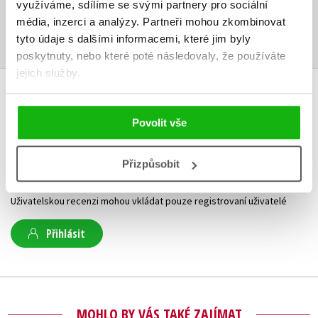
využíváme, sdílíme se svými partnery pro sociální
Obsah.pdf
Ukázka.pdf
média, inzerci a analýzy.
Partneři mohou zkombinovat
PDF
PDF
tyto údaje s dalšími informacemi, které jim byly
poskytnuty, nebo které poté následovaly, že používáte
jejich služby.
HODNOCENÍ ČTENÁŘŮ
Povolit vše
V současné době nejsou vytvořena žádná uživatelská hodnocení.
Přizpůsobit
Vaše hodnocení
Uživatelskou recenzi mohou vkládat pouze registrovaní uživatelé
Přihlásit
MOHLO BY VÁS TAKÉ ZAJÍMAT