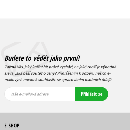
Budete to vědět jako první!
Zajímá Vás, jaký knižní hit právě vychází, na jaké zboží je výhodná
sleva, jaká běží soutěž o ceny? Přihlášením k odběru našich e-
mailových novinek
souhlasíte se zpracováním osobních údajů
.
Vaše e-
Vaše e-
Přihlásit se
mailová
mailová
Vaše e-mailová adresa
adresa
adresa
E-SHOP