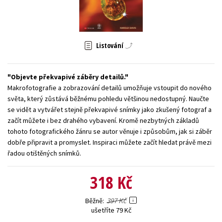
Young adult (SK)
Zahraniční literatura
Zdraví a životní styl
Všechny tituly
Listování
Objevte překvapivé záběry detailů.
Makrofotografie a zobrazování detailů umožňuje vstoupit do nového
světa, který zůstává běžnému pohledu většinou nedostupný. Naučte
se vidět a vytvářet stejně překvapivé snímky jako zkušený fotograf a
začít můžete i bez drahého vybavení. Kromě nezbytných základů
tohoto fotografického žánru se autor věnuje i způsobům, jak si záběr
dobře připravit a promyslet. Inspiraci můžete začít hledat právě mezi
řadou otištěných snímků.
318 Kč
397 Kč
Běžně
ušetříte 79 Kč