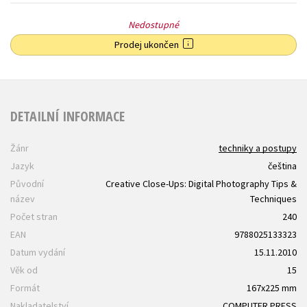
Nedostupné
Prodej ukončen
DETAILNÍ INFORMACE
Žánr
techniky a postupy
Jazyk
čeština
Původní
Creative Close-Ups: Digital Photography Tips &
název
Techniques
Počet stran
240
EAN
9788025133323
Datum vydání
15.11.2010
Věk od
15
Formát
167x225 mm
Nakladatelství
COMPUTER PRESS