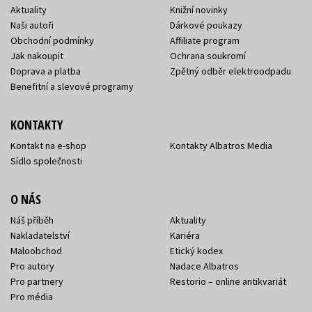
Aktuality
Knižní novinky
Naši autoři
Dárkové poukazy
Obchodní podmínky
Affiliate program
Jak nakoupit
Ochrana soukromí
Doprava a platba
Zpětný odběr elektroodpadu
Benefitní a slevové programy
KONTAKTY
Kontakt na e-shop
Kontakty Albatros Media
Sídlo společnosti
O NÁS
Náš příběh
Aktuality
Nakladatelství
Kariéra
Maloobchod
Etický kodex
Pro autory
Nadace Albatros
Pro partnery
Restorio – online antikvariát
Pro média