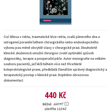
Young adult (SK)
Zahraniční literatura
Zdraví a životní styl
Všechny tituly
Cizí tělesa v rektu, traumatické léze rekta, svalů pánevního dna a
iatrogenní poranění během chirurgického nebo endoskopického
výkonu jsou méně obvyklé stavy v chirurgické praxi. Dlouholeté
klinické zkušenosti umožní chirurgovi zvolit optimální způsob
diagnostiky, terapie a pooperační péče. Autor monografie na velkém
souboru pacientů, jež léčil během více než třicetileté
koloproktologické praxe, předkládá čtenářům správný diagnostický a
terapeutický postup v klinické praxi. Doplněno obrazovou
dokumentací.
440 Kč
550 Kč
Běžně
ušetříte 110 Kč