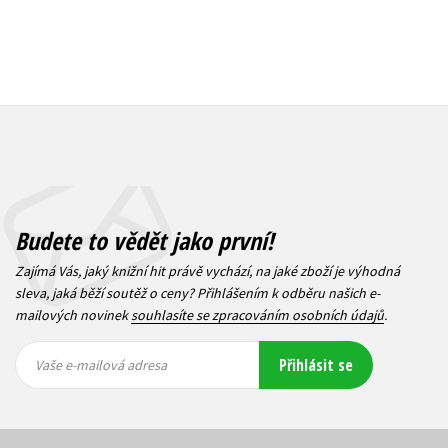
Budete to vědět jako první!
Zajímá Vás, jaký knižní hit právě vychází, na jaké zboží je výhodná
sleva, jaká běží soutěž o ceny? Přihlášením k odběru našich e-
mailových novinek
souhlasíte se zpracováním osobních údajů
.
Vaše e-
Vaše e-
Přihlásit se
mailová
mailová
Vaše e-mailová adresa
adresa
adresa