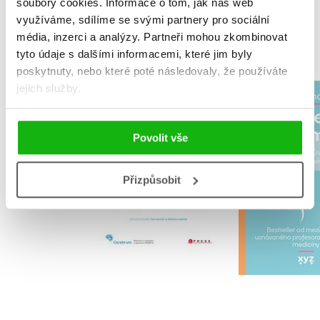
soubory cookies.
Informace o tom, jak náš web
využíváme, sdílíme se svými partnery pro sociální
MOHLO BY VÁS TAKÉ ZAJÍMAT
média, inzerci a analýzy.
Partneři mohou zkombinovat
tyto údaje s dalšími informacemi, které jim byly
poskytnuty, nebo které poté následovaly, že používáte
jejich služby.
Váš mozek se dokáže
Super sp
uzdravit
Peter Hu
Povolit vše
Norman Doidge, M.D.
Přizpůsobit
Do košík
Do košíku
295 Kč
3
392 Kč
490 Kč