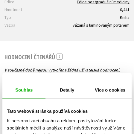
Edice
Edice postgraduální medicíny
Hmotnost
0,441
Typ
Kniha
Vazba
vázaná s laminovaným potahem
HODNOCENÍ ČTENÁŘŮ
V současné době nejsou vytvořena žádná uživatelská hodnocení.
Vaše hodnocení
Souhlas
Detaily
Více o cookies
Uživatelskou recenzi mohou vkládat pouze registrovaní uživatelé
Přihlásit
Tato webová stránka používá cookies
K personalizaci obsahu a reklam, poskytování funkcí
sociálních médií a analýze naší návštěvnosti využíváme