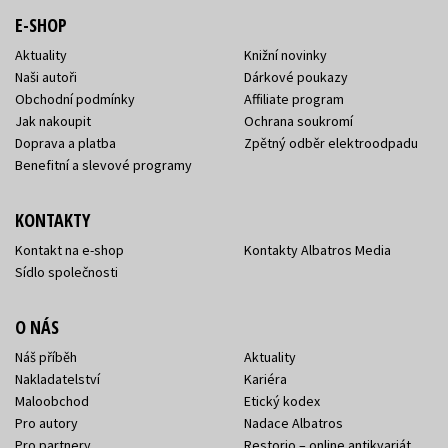
E-SHOP
Aktuality
Knižní novinky
Naši autoři
Dárkové poukazy
Obchodní podmínky
Affiliate program
Jak nakoupit
Ochrana soukromí
Doprava a platba
Zpětný odběr elektroodpadu
Benefitní a slevové programy
KONTAKTY
Kontakt na e-shop
Kontakty Albatros Media
Sídlo společnosti
O NÁS
Náš příběh
Aktuality
Nakladatelství
Kariéra
Maloobchod
Etický kodex
Pro autory
Nadace Albatros
Pro partnery
Restorio – online antikvariát