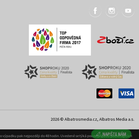
2026 © Albatrosmedia.cz, Albatros Media a.s.
NAPIŠTE NÁM
ého výpadku pak nejpozději do 48 hodin. Uvedené se týká pouze případů podléhajících