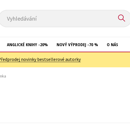
Vyhledávání
ANGLICKÉ KNIHY -20%
NOVÝ VÝPRODEJ -70 %
O NÁS
Předprodej novinky bestsellerové autorky
Přírodní vědy
Křížovky
Společnost, politika
nka
Kuchařky
Technika a věda
New Adult
Učebnice
Ostatní
Umění a kultura
Počítače
Výchova a pedagogika
Poezie
Young adult