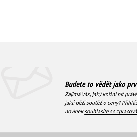
Budete to vědět jako prv
Zajímá Vás, jaký knižní hit práv
jaká běží soutěž o ceny? Přihl
novinek
souhlasíte se zpracov