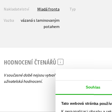
Nakladatelství
Mladá fronta
Typ
Vazba
vázaná s laminovaným
potahem
HODNOCENÍ ČTENÁŘŮ
V současné době nejsou vytvořena žádná
uživatelská hodnocení.
Souhlas
Tato webová stránka použív
K personalizaci obsahu a re