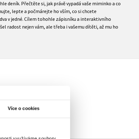
nhle deník. Přečtěte si, jak právě vypadá vaše miminko a co
hujte, lepte a počmárejte ho vším, co si chcete
dva v jedné. Cílem tohohle zápisníku a interaktivního
ášel radost nejen vám, ale třeba i vašemu dítěti, až mu ho
elé
Více o cookies
ěvnosti využíváme soubory