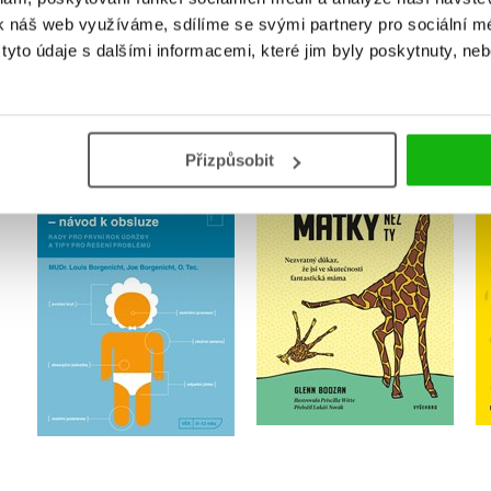
k náš web využíváme, sdílíme se svými partnery pro sociální méd
yto údaje s dalšími informacemi, které jim byly poskytnuty, neb
MOHLO BY VÁS TAKÉ ZAJÍMAT
Přizpůsobit
Mimino - návod k
Jsou i daleko horší
ky
obsluze
matky než ty
Louis Borgenicht
Glenn Boozan
Do košíku
Do košíku
263 Kč
239 Kč
329 Kč
299 Kč