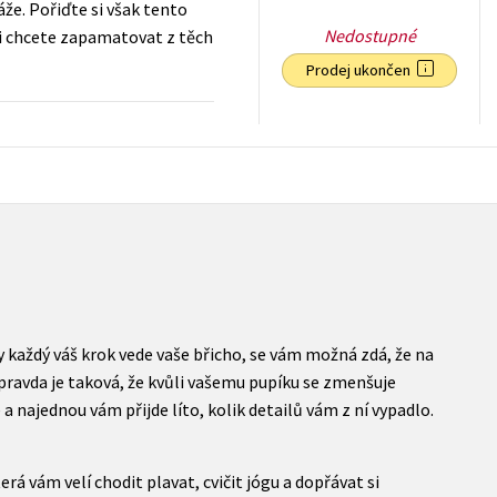
že. Pořiďte si však tento
Nedostupné
 si chcete zapamatovat z těch
Prodej ukončen
199
Kč
s DPH
y každý váš krok vede vaše břicho, se vám možná zdá, že na
ravda je taková, že kvůli vašemu pupíku se zmenšuje
 najednou vám přijde líto, kolik detailů vám z ní vypadlo.
 vám velí chodit plavat, cvičit jógu a dopřávat si