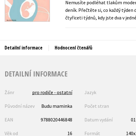
Nemusíte podléhat tlakům moderní 
Auto - moto
deník. Přečtěte si, co každý týden
Jazyky
Beletrie pro děti
čtyřiceti týdnů, kdy jste dva v jedné
Kalendáře
Beletrie pro dospělé
Kariéra a osobní rozvoj
Byznys a ekonomie
Komiks
Detailní informace
Hodnocení čtenářů
V
DETAILNÍ INFORMACE
Žánr
pro rodiče - ostatní
Jazyk
Původní název
Budu maminka
Počet stran
EAN
9788020446848
Datum vydání
01
Věk od
16
Formát
140