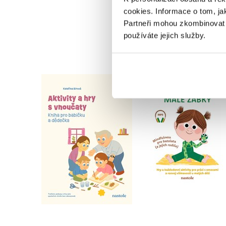
cookies.
Informace o tom, ja
Partneři mohou zkombinovat t
používáte jejich služby.
Aktivity a hry s
Probuzení malé žab
vnoučaty
Eline Snelová
Kateřina Bírová
Do košíku
Do košíku
295 Kč
369 Kč
319 Kč
399 Kč