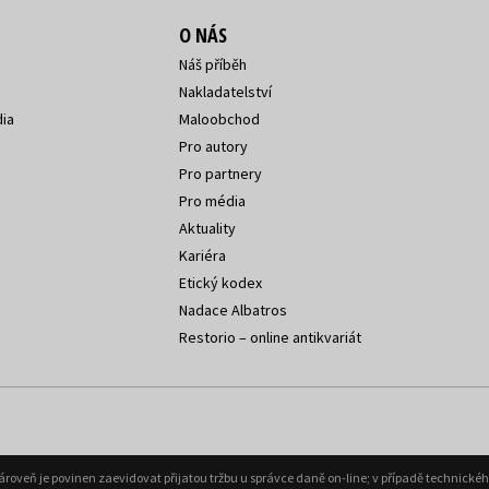
O NÁS
Náš příběh
Nakladatelství
ia
Maloobchod
Pro autory
Pro partnery
Pro média
Aktuality
Kariéra
Etický kodex
Nadace Albatros
Restorio – online antikvariát
Zároveň je povinen zaevidovat přijatou tržbu u správce daně on-line; v případě technick