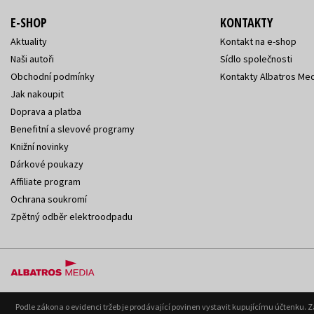
E-SHOP
KONTAKTY
Aktuality
Kontakt na e-shop
Naši autoři
Sídlo společnosti
Obchodní podmínky
Kontakty Albatros Med
Jak nakoupit
Doprava a platba
Benefitní a slevové programy
Knižní novinky
Dárkové poukazy
Affiliate program
Ochrana soukromí
Zpětný odběr elektroodpadu
Podle zákona o evidenci tržeb je prodávající povinen vystavit kupujícímu účtenku. 