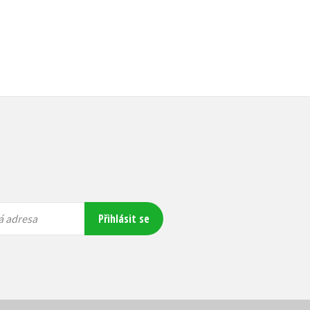
Přihlásit se
á adresa