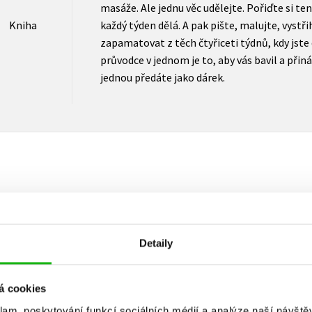
masáže. Ale jednu věc udělejte. Pořiďte si te
Kniha
každý týden dělá. A pak pište, malujte, vystři
zapamatovat z těch čtyřiceti týdnů, kdy jste 
průvodce v jednom je to, aby vás bavil a přin
jednou předáte jako dárek.
Vaše hodnocení
Uživatelskou recenzi mohou vkládat pouze registrovaní uživat
Detaily
Přihlásit
á cookies
klam, poskytování funkcí sociálních médií a analýze naší návšt