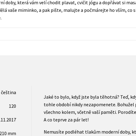
doby, která vám velí chodit plavat, cvičit jógu a dopřávat si masá
Populárně - naučná pro dospělé
 dělá vaše miminko, a pak pište, malujte a počmárejte ho vším, co
Young adult (SK)
Populárně - naučné pro děti
.
Zahraniční literatura
Předškoláci
Zdraví a životní styl
Příroda a zahrada
šechny tituly
čeština
Jaké to bylo, když jste byla těhotná? Teď, kd
tohle období nikdy nezapomenete. Bohužel p
120
všechno kolem, včetně vaší paměti. Porodíte a
.11.2017
A co teprve za pár let!
Nemusíte podléhat tlakům moderní doby, která
x210 mm