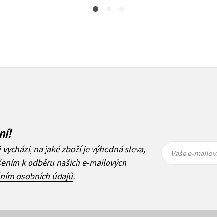
ní!
Vaše e-
Vaše e-
ě vychází, na jaké zboží je výhodná sleva,
mailová
mailová
Vaše e-mailov
adresa
adresa
ášením k odběru našich e-mailových
áním osobních údajů
.