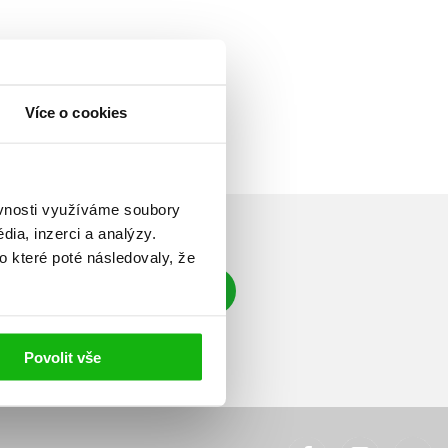
Více o cookies
ěvnosti využíváme soubory
ia, inzerci a analýzy.
o které poté následovaly, že
Přihlásit se
á adresa
Povolit vše