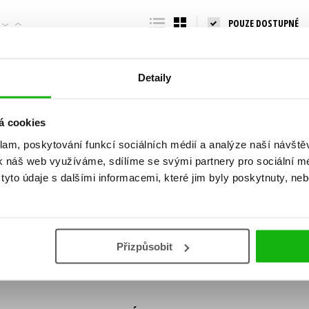
Populárně - naučná pro dospělé
POUZE DOSTUPNÉ
Young adult (SK)
Populárně - naučné pro děti
Zahraniční literatura
Předškoláci
Zdraví a životní styl
Detaily
Příroda a zahrada
á cookies
klam, poskytování funkcí sociálních médií a analýze naší návšt
šechny tituly
k náš web využíváme, sdílíme se svými partnery pro sociální méd
ní!
yto údaje s dalšími informacemi, které jim byly poskytnuty, neb
Vaše e-
Vaše e-
ě vychází, na jaké zboží je výhodná sleva,
mailová
mailová
Vaše e-mailov
adresa
adresa
ášením k odběru našich e-mailových
áním osobních údajů
.
Přizpůsobit