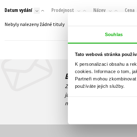
Auto - moto
Datum vydání
Prodejnost
Název
Cena
Jazyky
Beletrie pro děti
Kalendáře
Nebyly nalezeny žádné tituly
Beletrie pro dospělé
Kariéra a osobní rozvoj
Souhlas
Byznys a ekonomie
Komiks
Tato webová stránka použív
K personalizaci obsahu a re
V
cookies.
Informace o tom, ja
Budete to vědět jako prv
Partneři mohou zkombinovat t
Zajímá Vás, jaký knižní hit práv
používáte jejich služby.
jaká běží soutěž o ceny? Přihl
novinek
souhlasíte se zpracov