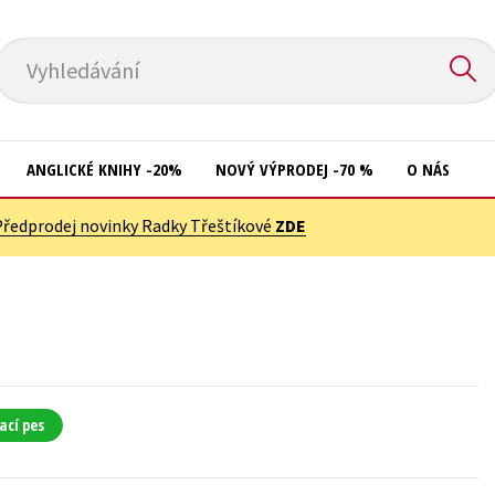
Vyhledávání
ANGLICKÉ KNIHY -20%
NOVÝ VÝPRODEJ -70 %
O NÁS
Předprodej novinky Radky Třeštíkové
ZDE
Přírodní vědy
Křížovky
Společnost, politika
Kuchařky
Technika a věda
New Adult
Učebnice
Ostatní
Umění a kultura
Počítače
ací pes
Výchova a pedagogika
Poezie
Young adult