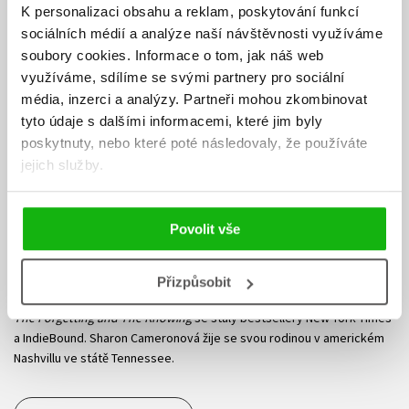
K personalizaci obsahu a reklam, poskytování funkcí
sociálních médií a analýze naší návštěvnosti využíváme
soubory cookies.
Informace o tom, jak náš web
využíváme, sdílíme se svými partnery pro sociální
média, inzerci a analýzy.
Partneři mohou zkombinovat
tyto údaje s dalšími informacemi, které jim byly
poskytnuty, nebo které poté následovaly, že používáte
Sharon Cameronová
jejich služby.
Sharon Cameronová získala za svou prvotinu
The Dark Unwinding
cenu Sue Alexanderové za nejslibnější román roku, Crystal Kite Award
Povolit vše
od Společnosti spisovatelů a ilustrátorů dětských knih a také cenu za
nejlepší knihu v kategorii knih pro mládež od Americké knihovnické
asociace. Pokračování nazvané
A Spark Unseen
se dostalo na seznam
Přizpůsobit
deseti nejdoporučovanějších titulů nakladatelství IndieBound. Romány
The Forgetting and The Knowing
se staly bestsellery New York Times
a IndieBound. Sharon Cameronová žije se svou rodinou v americkém
Nashvillu ve státě Tennessee.