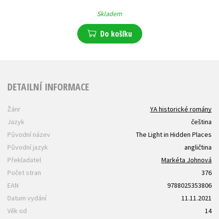
Skladem
Do košíku
DETAILNÍ INFORMACE
Žánr
YA historické romány
Jazyk
čeština
Původní název
The Light in Hidden Places
Původní jazyk
angličtina
Překladatel
Markéta Johnová
Počet stran
376
EAN
9788025353806
Datum vydání
11.11.2021
Věk od
14