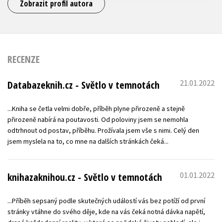
Zobrazit profil autora
RECENZE
21.01.2022
Databazeknih.cz - Světlo v temnotách
...Kniha se četla velmi dobře, příběh plyne přirozeně a stejně
přirozeně nabírá na poutavosti. Od poloviny jsem se nemohla
odtrhnout od postav, příběhu. Prožívala jsem vše s nimi. Celý den
jsem myslela na to, co mne na dalších stránkách čeká...
01.01.2022
knihazaknihou.cz - Světlo v temnotách
...Příběh sepsaný podle skutečných událostí vás bez potíží od první
stránky vtáhne do svého děje, kde na vás čeká notná dávka napětí,