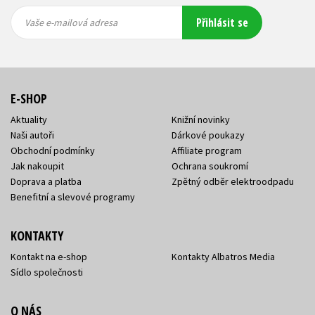
Vaše e-
Vaše e-
Přihlásit se
mailová
mailová
Vaše e-mailová adresa
adresa
adresa
E-SHOP
Aktuality
Knižní novinky
Naši autoři
Dárkové poukazy
Obchodní podmínky
Affiliate program
Jak nakoupit
Ochrana soukromí
Doprava a platba
Zpětný odběr elektroodpadu
Benefitní a slevové programy
KONTAKTY
Kontakt na e-shop
Kontakty Albatros Media
Sídlo společnosti
O NÁS