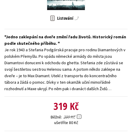
Young adult (SK)
Zahraniční literatura
Zdraví a životní styl
Listování
Všechny tituly
Jedno zaklepání na dveře změní řadu životů. Historický román
podle skutečného příběhu.
Je rok 1943 a Stefania Podgórská pracuje pro rodinu Diamantových v
polském Přemyšlu. Po vpádu německé armády do města jsou
Diamantovi donuceni k odchodu do ghetta. Stefania zde zůstává se
svojí šestiletou sestrou Helenou sama. A potom někdo zaklepe na
dveře – je to Max Diamant. Utekl z transportu do koncentračního
tábora a žádá o pomoc. Dívky v ten okamžik učiní mimořádné
rozhodnutí a Maxe ukryjí. Po něm pak i dvanáct dalších Židů…
319 Kč
399 Kč
Běžně
ušetříte 80 Kč