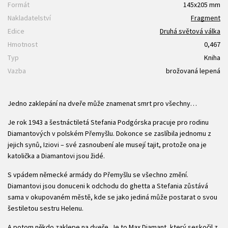
Formát
145x205 mm
Nakladatelství
Fragment
Edice
Druhá světová válka
Hmotnost
0,467
Typ
Kniha
Vazba
brožovaná lepená
Jedno zaklepání na dveře může znamenat smrt pro všechny…
Je rok 1943 a šestnáctiletá Stefania Podgórska pracuje pro rodinu
Diamantových v polském Přemyšlu. Dokonce se zaslíbila jednomu z
jejich synů, Iziovi – své zasnoubení ale musejí tajit, protože ona je
katolička a Diamantovi jsou židé.
S vpádem německé armády do Přemyšlu se všechno změní.
Diamantovi jsou donuceni k odchodu do ghetta a Stefania zůstává
sama v okupovaném městě, kde se jako jediná může postarat o svou
šestiletou sestru Helenu.
A potom někdo zaklepe na dveře. Je to Max Diamant, který seskočil z