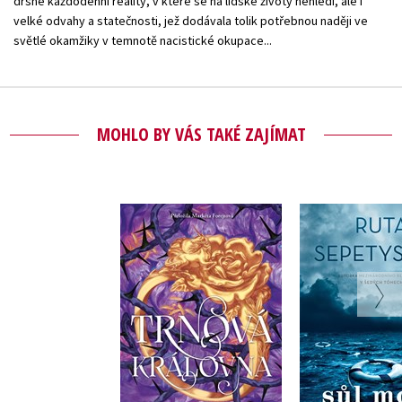
drsné každodenní reality, v které se na lidské životy nehledí, ale i
velké odvahy a statečnosti, jež dodávala tolik potřebnou naději ve
světlé okamžiky v temnotě nacistické okupace...
MOHLO BY VÁS TAKÉ ZAJÍMAT
Sůl m
Trnová královna
Ruta Sep
Sasha Peyton Smith
Do košíku
Do košík