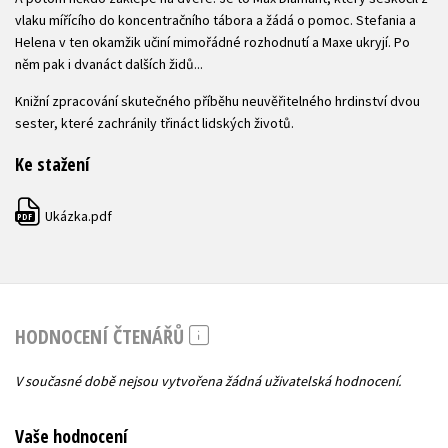
vlaku mířícího do koncentračního tábora a žádá o pomoc. Stefania a
Helena v ten okamžik učiní mimořádné rozhodnutí a Maxe ukryjí. Po
něm pak i dvanáct dalších židů...
Knižní zpracování skutečného příběhu neuvěřitelného hrdinství dvou
sester, které zachránily třináct lidských životů.
Ke stažení
Ukázka.pdf
PDF
HODNOCENÍ ČTENÁŘŮ
V současné době nejsou vytvořena žádná uživatelská hodnocení.
Vaše hodnocení