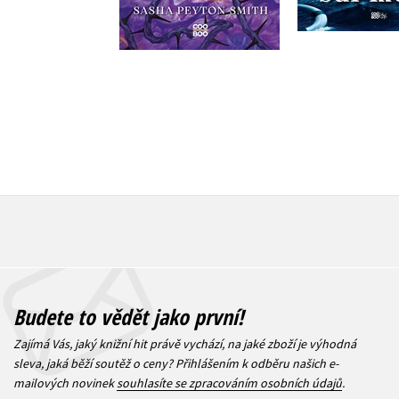
375 Kč
469 Kč
359 Kč
4
Budete to vědět jako první!
Zajímá Vás, jaký knižní hit právě vychází, na jaké zboží je výhodná
sleva, jaká běží soutěž o ceny? Přihlášením k odběru našich e-
mailových novinek
souhlasíte se zpracováním osobních údajů
.