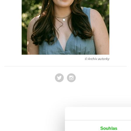
Auto - moto
Jazyky
Beletrie pro děti
Kalendáře
Beletrie pro dospělé
Kariéra a osobní rozvoj
Byznys a ekonomie
Komiks
© Archiv autorky
V
Souhlas