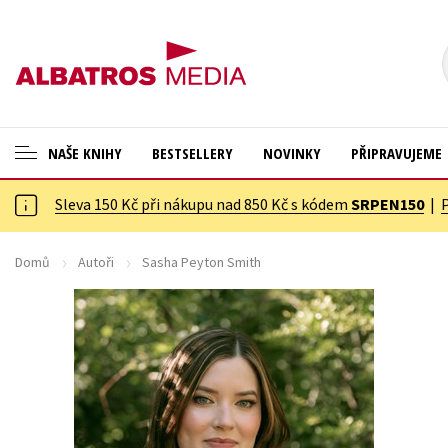
NAŠE KNIHY
BESTSELLERY
NOVINKY
PŘIPRAVUJEME
Sleva 150 Kč při nákupu nad 850 Kč s kódem
SRPEN150
|
ANGLICKÉ KNIHY -20 %
Cestování
VÝPRODEJ -70 %
Dárkové publikace
Domů
Autoři
Sasha Peyton Smith
KNIHY S DÁRKEM
Dárkové zboží
ASTERIX S DÁRKEM
Digitální fotografie
🎁DÁRKOVÉ PUBLIKACE
Esoterika a duchovní svět
✉️ DÁRKOVÉ POUKAZY
Historie a military
Hobby