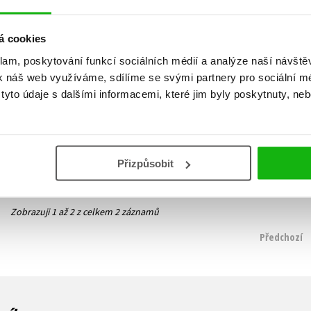
á cookies
klam, poskytování funkcí sociálních médií a analýze naší návšt
Trnová královna
Dohoda růží
k náš web využíváme, sdílíme se svými partnery pro sociální méd
Sasha Peyton Smith
Sasha Peyton Smith
yto údaje s dalšími informacemi, které jim byly poskytnuty, neb
375 Kč
375 Kč
469 Kč
469 Kč
Do košíku
Do košíku
Přizpůsobit
Zobrazuji 1 až 2 z celkem 2 záznamů
Předchozí