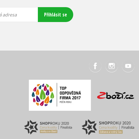
Přihlásit se
á adresa