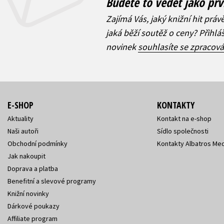
Budete to vědět jako prv
Zajímá Vás, jaký knižní hit práv
jaká běží soutěž o ceny? Přihl
novinek
souhlasíte se zpracov
E-SHOP
KONTAKTY
Aktuality
Kontakt na e-shop
Naši autoři
Sídlo společnosti
Obchodní podmínky
Kontakty Albatros Med
Jak nakoupit
Doprava a platba
Benefitní a slevové programy
Knižní novinky
Dárkové poukazy
Affiliate program