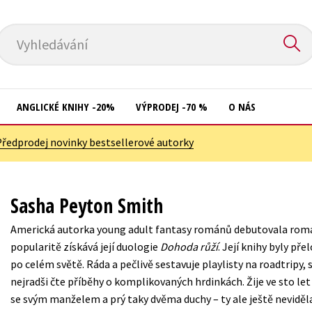
Vyhledávání
ANGLICKÉ KNIHY -20%
VÝPRODEJ -70 %
O NÁS
Předprodej novinky bestsellerové autorky
Přírodní vědy
Křížovky
Společnost, politika
Kuchařky
Sasha Peyton Smith
Technika a věda
New Adult
Americká autorka young adult fantasy románů debutovala r
Učebnice
Ostatní
popularitě získává její duologie
Dohoda růží
. Její knihy byly př
Umění a kultura
po celém světě. Ráda a pečlivě sestavuje playlisty na roadtripy, 
Počítače
nejradši čte příběhy o komplikovaných hrdinkách. Žije ve sto l
Výchova a pedagogika
Poezie
se svým manželem a prý taky dvěma duchy – ty ale ještě neviděl
Young adult