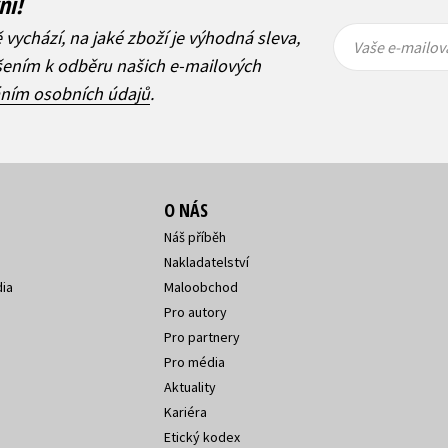
ní!
Vaše e-
Vaše e-
ě vychází, na jaké zboží je výhodná sleva,
mailová
mailová
Vaše e-mailov
adresa
adresa
ášením k odběru našich e-mailových
áním osobních údajů
.
O NÁS
Náš příběh
Nakladatelství
ia
Maloobchod
Pro autory
Pro partnery
Pro média
Aktuality
Kariéra
Etický kodex