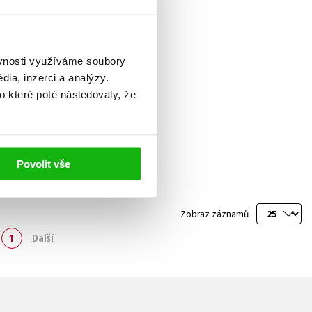
ěvnosti využíváme soubory
ia, inzerci a analýzy.
o které poté následovaly, že
Povolit vše
Zobraz záznamů
1
Další