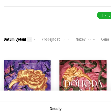
Populárně - naučná pro dospělé
Young adult (SK)
Populárně - naučné pro děti
Hlíd
Zahraniční literatura
Předškoláci
Zdraví a životní styl
Příroda a zahrada
Datum vydání
Prodejnost
Název
Cena
šechny tituly
Detaily