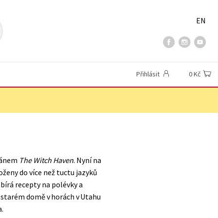
EN
Přihlásit
0 Kč
ománem
The Witch Haven
. Nyní na
eloženy do více než tuctu jazyků
sbírá recepty na polévky a
et starém domě v horách v Utahu
a.