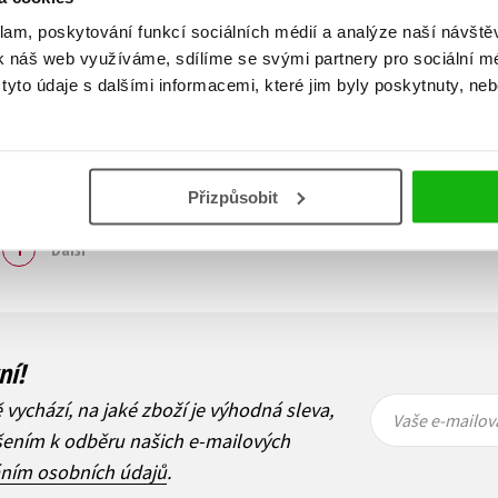
klam, poskytování funkcí sociálních médií a analýze naší návšt
k náš web využíváme, sdílíme se svými partnery pro sociální méd
yto údaje s dalšími informacemi, které jim byly poskytnuty, neb
Přizpůsobit
Zobraz záznamů
1
Další
ní!
Vaše e-
Vaše e-
ě vychází, na jaké zboží je výhodná sleva,
mailová
mailová
Vaše e-mailov
adresa
adresa
ášením k odběru našich e-mailových
áním osobních údajů
.