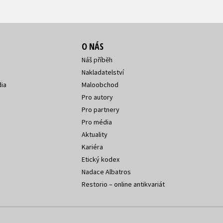
O NÁS
Náš příběh
Nakladatelství
ia
Maloobchod
Pro autory
Pro partnery
Pro média
Aktuality
Kariéra
Etický kodex
Nadace Albatros
Restorio – online antikvariát