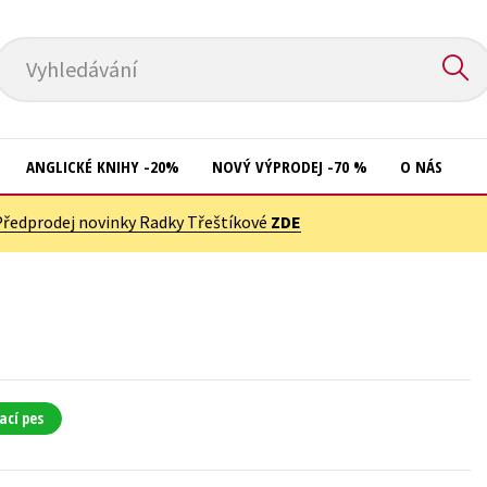
Vyhledávání
ANGLICKÉ KNIHY -20%
NOVÝ VÝPRODEJ -70 %
O NÁS
Předprodej novinky Radky Třeštíkové
ZDE
Přírodní vědy
Křížovky
Společnost, politika
Kuchařky
Technika a věda
New Adult
Učebnice
Ostatní
Umění a kultura
Počítače
ací pes
Výchova a pedagogika
Poezie
Young adult