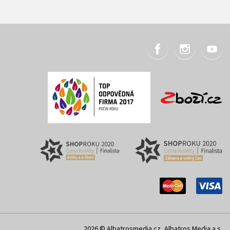
2026 © Albatrosmedia.cz, Albatros Media a.s.