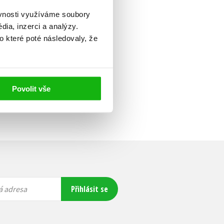
ěvnosti využíváme soubory
ia, inzerci a analýzy.
o které poté následovaly, že
Povolit vše
Přihlásit se
á adresa