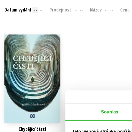
Auto - moto
Datum vydání
Prodejnost
Název
Cena
Jazyky
Beletrie pro děti
Kalendáře
Beletrie pro dospělé
Kariéra a osobní rozvoj
Byznys a ekonomie
Komiks
V
Souhlas
Chybějící části
Tato webová stránka použív