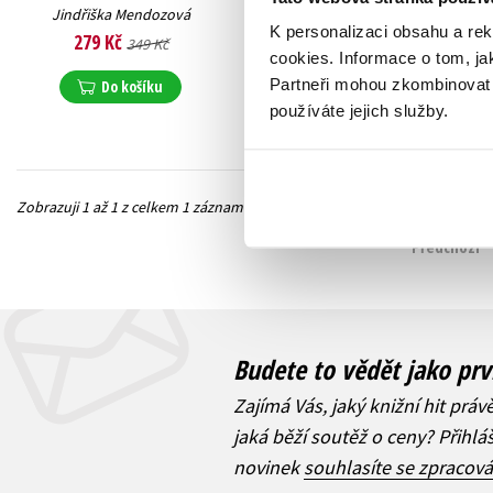
Jindřiška Mendozová
K personalizaci obsahu a re
279 Kč
349 Kč
cookies.
Informace o tom, ja
Partneři mohou zkombinovat t
Do košíku
používáte jejich služby.
Zobrazuji 1 až 1 z celkem 1 záznamů
Předchozí
Budete to vědět jako prv
Zajímá Vás, jaký knižní hit práv
jaká běží soutěž o ceny? Přihl
novinek
souhlasíte se zpracov