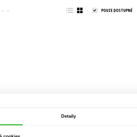
Populárně - naučná pro dospělé
POUZE DOSTUPNÉ
Young adult (SK)
Populárně - naučné pro děti
Zahraniční literatura
Předškoláci
Zdraví a životní styl
Příroda a zahrada
šechny tituly
Detaily
á cookies