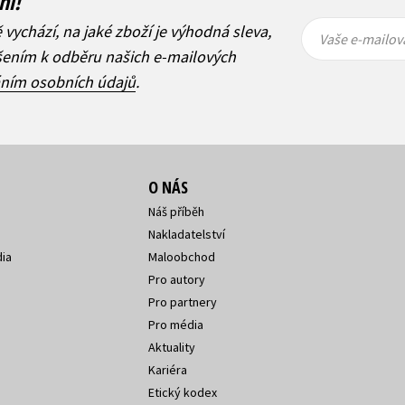
ní!
Vaše e-
Vaše e-
ě vychází, na jaké zboží je výhodná sleva,
mailová
mailová
Vaše e-mailov
adresa
adresa
ášením k odběru našich e-mailových
áním osobních údajů
.
O NÁS
Náš příběh
Nakladatelství
ia
Maloobchod
Pro autory
Pro partnery
Pro média
Aktuality
Kariéra
Etický kodex