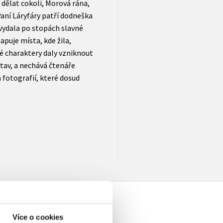
dělat cokoli, Morová rána,
 Paní Láryfáry patří dodneška
 vydala po stopách slavné
apuje místa, kde žila,
ité charaktery daly vzniknout
av, a nechává čtenáře
fotografií, které dosud
Více o cookies