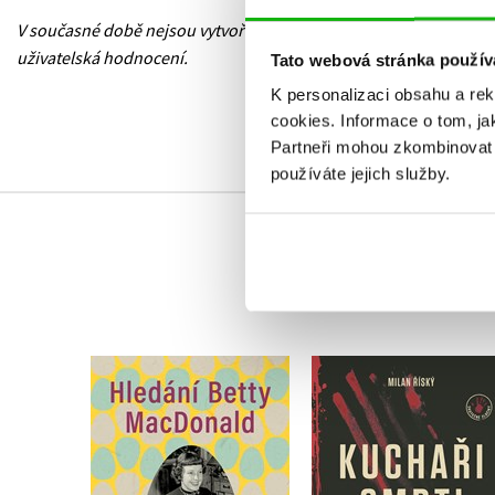
V současné době nejsou vytvořena žádná
uživatelská hodnocení.
Tato webová stránka použív
K personalizaci obsahu a re
cookies.
Informace o tom, ja
Partneři mohou zkombinovat t
používáte jejich služby.
Hledání Betty
Kuchaři smrti
MacDonald
Milan Říský
Paula Becker