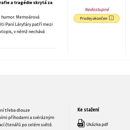
afie a tragédie skrytá za
Nedostupné
ro humor. Memoárová
Prodej ukončen
ěti Paní Láryfáry patří mezi
votopis, v němž nechává
319
Kč
s DPH
Ke stažení
ní třeba dlouze
ními příhodami a svérázným
Ukázka.pdf
cí čtenářů po celém světě.
PDF