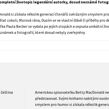
. Kompletní životopis legendární autorky, dosud neznámé fotogr
Populárně - naučná pro dospělé
Young adult (SK)
Populárně - naučné pro děti
Donald si získala několik generací čtenářů svérázným smyslem p
Zahraniční literatura
ělat cokoli, Morová rána, Dusím se ve vlastní šťávě či příběhy pro d
Předškoláci
ářka Paula Becker se vydala po jejích stopách a sepsala unikátní ži
Zdraví a životní styl
Příroda a zahrada
námek a fotografií, které dosud nebyly zveřejněny.
šechny tituly
čeština
Americkou spisovatelku Betty MacDonald ne
představovat. Svými knihami nabitými osob
smyslem pro humor si získala několik genera