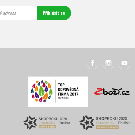
Přihlásit se
á adresa