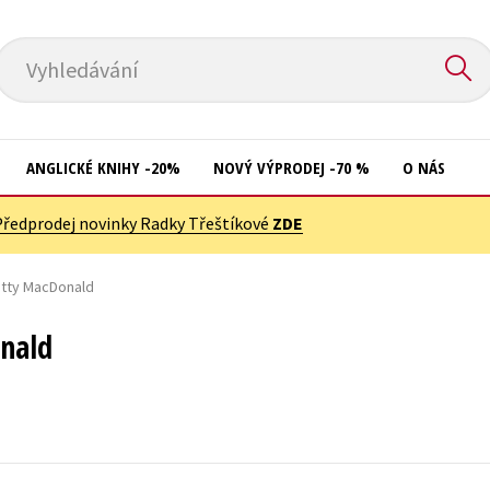
Vyhledávání
ANGLICKÉ KNIHY -20%
NOVÝ VÝPRODEJ -70 %
O NÁS
Předprodej novinky Radky Třeštíkové
ZDE
Přírodní vědy
Křížovky
Společnost, politika
etty MacDonald
Kuchařky
Technika a věda
New Adult
nald
Učebnice
Ostatní
Umění a kultura
Počítače
Výchova a pedagogika
Poezie
Young adult