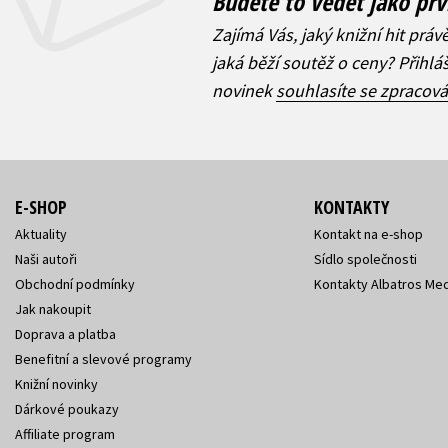
Budete to vědět jako prv
Zajímá Vás, jaký knižní hit práv
jaká běží soutěž o ceny? Přihl
novinek
souhlasíte se zpracov
E-SHOP
KONTAKTY
Aktuality
Kontakt na e-shop
Naši autoři
Sídlo společnosti
Obchodní podmínky
Kontakty Albatros Med
Jak nakoupit
Doprava a platba
Benefitní a slevové programy
Knižní novinky
Dárkové poukazy
Affiliate program