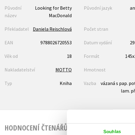
Původní
Looking for Betty
Původní jazyk
an
název
MacDonald
Překladatel
Daniela Reischlová
Počet stran
EAN
9788026720553
Datum vydání
29
Věk od
18
Formát
145
Nakladatelství
MOTTO
Hmotnost
Typ
Kniha
Vazba
vázaná s pap. p
lam. p
HODNOCENÍ ČTENÁŘŮ
Souhlas