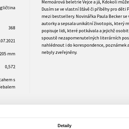
Memoárová beletrie Vejce a já, Kdokoli může 
gličtina
Dusím se ve vlastní šťávě či příběhy pro děti
mezi bestsellery. Novinářka Paula Becker se
autorky a sepsala unikátní životopis, který m
368
popisuje lidi, které potkávala a jejichž osob
spoustě nezapomenutelných literárních post
.07.2021
nahlédnout i do korespondence, poznámek a 
nebyly zveřejněny.
x205 mm
0,572
otahem s
řebalem
Detaily