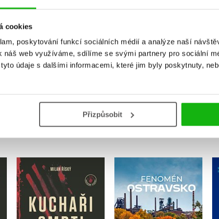
Vaše hodnocení
á cookies
Uživatelskou recenzi mohou vkládat pouze registrovaní uživat
klam, poskytování funkcí sociálních médií a analýze naší návšt
k náš web využíváme, sdílíme se svými partnery pro sociální méd
Přihlásit
yto údaje s dalšími informacemi, které jim byly poskytnuty, neb
MOHLO BY VÁS TAKÉ ZAJÍMAT
Přizpůsobit
Kuchaři smrti –
autorská edice s
Fenomén Ostravsko
podpisem
Tomáš Majliš
,
Jan Lenart
Milan Říský