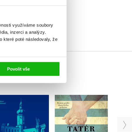
elé
ěvnosti využíváme soubory
ia, inzerci a analýzy.
o které poté následovaly, že
Povolit vše
Procházky Frýdkem-
David
Tatér z Osvětimi
Místkem
Heather Morrisová
Miloš Habrnál
R