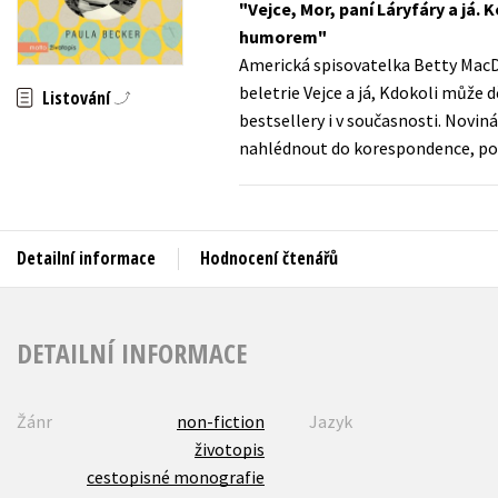
Vejce, Mor, paní Láryfáry a já
Auto - moto
humorem
Jazyky
Beletrie pro děti
Americká spisovatelka Betty Mac
Kalendáře
beletrie Vejce a já, Kdokoli může d
Beletrie pro dospělé
Listování
bestsellery i v současnosti. Novin
Kariéra a osobní rozvoj
Byznys a ekonomie
nahlédnout do korespondence, poz
Komiks
V
Detailní informace
Hodnocení čtenářů
DETAILNÍ INFORMACE
Žánr
non-fiction
Jazyk
životopis
cestopisné monografie