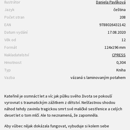
Ilustrátor
Daniela Pavlíková
Jazyk
čeština
Počet stran
208
EAN
9788026432142
Datum vydání
17.08.2020
Věk od
12
Formát
124x196 mm
Nakladatelství
CPRESS
Hmotnost
0,304
Typ
Kniha
Vazba
vázaná s laminovaným potahem
Kateřině je osmnáct let a víc jak půlku svého života se pokouší
vyrovnat s traumatickým zážitkem z dětství. Nešťastnou shodou
náhod tehdy zavinila tragickou smrt své maličké sestřenice a celých
deset let o tom mlčí. Ale to neznamená, že zapomněla.
Aby vůbec nějak dokázala fungovat, vybuduje si kolem sebe