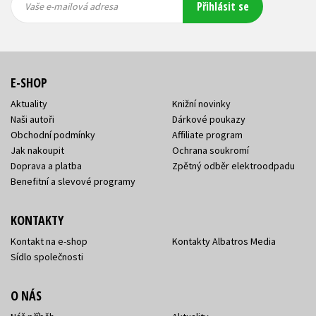
Přihlásit se
mailová
mailová
Vaše e-mailová adresa
adresa
adresa
E-SHOP
Aktuality
Knižní novinky
Naši autoři
Dárkové poukazy
Obchodní podmínky
Affiliate program
Jak nakoupit
Ochrana soukromí
Doprava a platba
Zpětný odběr elektroodpadu
Benefitní a slevové programy
KONTAKTY
Kontakt na e-shop
Kontakty Albatros Media
Sídlo společnosti
O NÁS