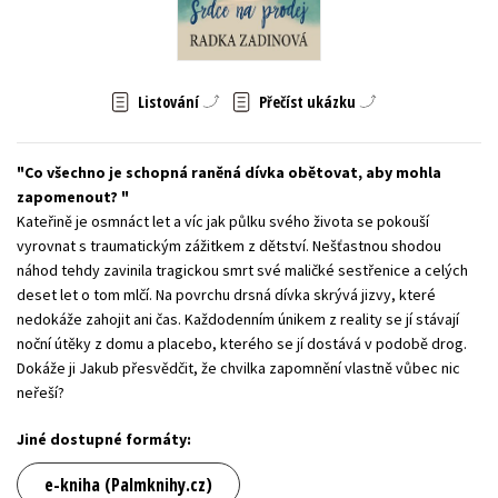
Young adult (SK)
Zahraniční literatura
Zdraví a životní styl
Všechny tituly
Listování
Přečíst ukázku
Co všechno je schopná raněná dívka obětovat, aby mohla
zapomenout?
Kateřině je osmnáct let a víc jak půlku svého života se pokouší
vyrovnat s traumatickým zážitkem z dětství. Nešťastnou shodou
náhod tehdy zavinila tragickou smrt své maličké sestřenice a celých
deset let o tom mlčí. Na povrchu drsná dívka skrývá jizvy, které
nedokáže zahojit ani čas. Každodenním únikem z reality se jí stávají
noční útěky z domu a placebo, kterého se jí dostává v podobě drog.
Dokáže ji Jakub přesvědčit, že chvilka zapomnění vlastně vůbec nic
neřeší?
Jiné dostupné formáty:
e-kniha (Palmknihy.cz)