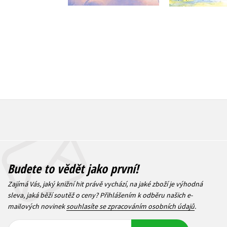
Budete to vědět jako první!
Zajímá Vás, jaký knižní hit právě vychází, na jaké zboží je výhodná
sleva, jaká běží soutěž o ceny? Přihlášením k odběru našich e-
mailových novinek
souhlasíte se zpracováním osobních údajů
.
Vaše e-
Vaše e-