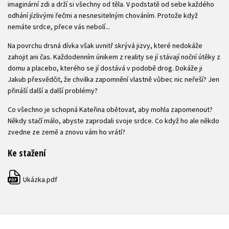
imaginární zdi a drží si všechny od těla. V podstatě od sebe každého
odhání jízlivými řečmi a nesnesitelným chováním. Protože když
nemáte srdce, přece vás nebolí...
Na povrchu drsná dívka však uvnitř skrývá jizvy, které nedokáže
zahojit ani čas. Každodenním únikem z reality se jí stávají noční útěky z
domu a placebo, kterého se jí dostává v podobě drog. Dokáže ji
Jakub přesvědčit, že chvilka zapomnění vlastně vůbec nic neřeší? Jen
přináší další a další problémy?
Co všechno je schopná Kateřina obětovat, aby mohla zapomenout?
Někdy stačí málo, abyste zaprodali svoje srdce. Co když ho ale někdo
zvedne ze země a znovu vám ho vrátí?
Ke stažení
Ukázka.pdf
PDF