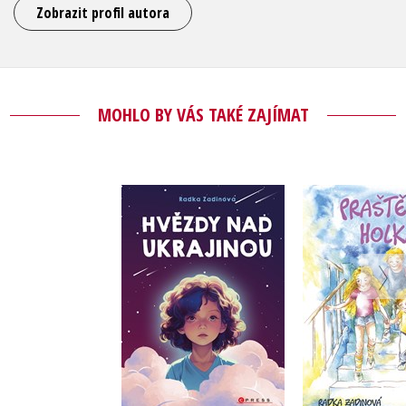
Zobrazit profil autora
MOHLO BY VÁS TAKÉ ZAJÍMAT
Hvězdy nad
Praštěná
Ukrajinou
Radka Za
Radka Zadinová
Do košík
Do košíku
199 Kč
199 Kč
2
249 Kč