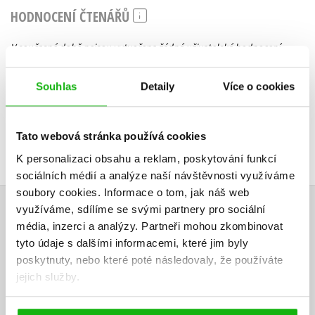
HODNOCENÍ ČTENÁŘŮ
V současné době nejsou vytvořena žádná uživatelská hodnocení.
Vaše hodnocení
Souhlas
Detaily
Více o cookies
Uživatelskou recenzi mohou vkládat pouze registrovaní uživatelé
Tato webová stránka používá cookies
Přihlásit
K personalizaci obsahu a reklam, poskytování funkcí
sociálních médií a analýze naší návštěvnosti využíváme
soubory cookies.
Informace o tom, jak náš web
AUTOR KNIHY
využíváme, sdílíme se svými partnery pro sociální
média, inzerci a analýzy.
Partneři mohou zkombinovat
tyto údaje s dalšími informacemi, které jim byly
poskytnuty, nebo které poté následovaly, že používáte
jejich služby.