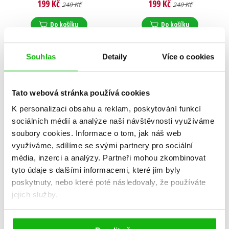
199 Kč
199 Kč
249 Kč
249 Kč
Do košíku
Do košíku
Souhlas
Detaily
Více o cookies
Tato webová stránka používá cookies
K personalizaci obsahu a reklam, poskytování funkcí
sociálních médií a analýze naší návštěvnosti využíváme
soubory cookies.
Informace o tom, jak náš web
využíváme, sdílíme se svými partnery pro sociální
média, inzerci a analýzy.
Partneři mohou zkombinovat
tyto údaje s dalšími informacemi, které jim byly
poskytnuty, nebo které poté následovaly, že používáte
jejich služby.
Noc, kdy padaly hvězdy
Dívka odnikud
Radka Zadinová
Radka Zadinová