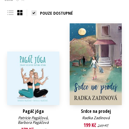
Young adult (SK)
Zahraniční literatura
Zdraví a životní styl
POUZE DOSTUPNÉ
Všechny tituly
Pagáč jóga
Srdce na prodej
Patricie Pagáčová
,
Radka Zadinová
Barbora Pagáčová
199 Kč
249 Kč