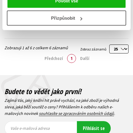
Povolit vše
199 Kč
199 Kč
249 Kč
249 Kč
Do košíku
Do košíku
Přizpůsobit
Zobrazuji 1 až 6 z celkem 6 záznamů
Zobraz záznamů
Předchozí
1
Další
Budete to vědět jako první!
Zajímá Vás, jaký knižní hit právě vychází, na jaké zboží je výhodná
sleva, jaká běží soutěž o ceny? Přihlášením k odběru našich e-
mailových novinek
souhlasíte se zpracováním osobních údajů
.
Vaše e-
Vaše e-
Přihlásit se
mailová
mailová
Vaše e-mailová adresa
adresa
adresa