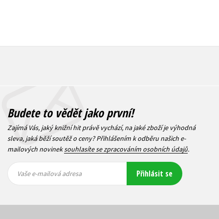
Budete to vědět jako první!
Zajímá Vás, jaký knižní hit právě vychází, na jaké zboží je výhodná
sleva, jaká běží soutěž o ceny? Přihlášením k odběru našich e-
mailových novinek
souhlasíte se zpracováním osobních údajů
.
Vaše e-
Vaše e-
Přihlásit se
mailová
mailová
Vaše e-mailová adresa
adresa
adresa