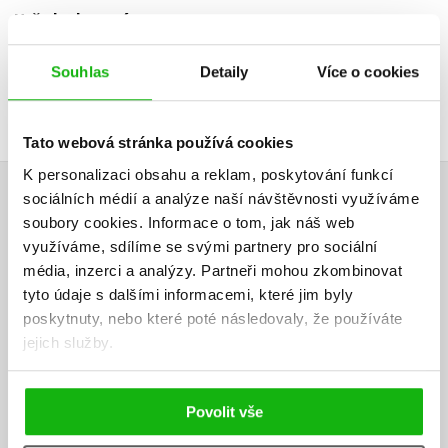
Vaše hodnocení
Uživatelskou recenzi mohou vkládat pouze registrovaní uživatelé
Souhlas
Detaily
Více o cookies
Přihlásit
Tato webová stránka používá cookies
K personalizaci obsahu a reklam, poskytování funkcí
AUTOR KNIHY
sociálních médií a analýze naší návštěvnosti využíváme
soubory cookies.
Informace o tom, jak náš web
využíváme, sdílíme se svými partnery pro sociální
média, inzerci a analýzy.
Partneři mohou zkombinovat
tyto údaje s dalšími informacemi, které jim byly
poskytnuty, nebo které poté následovaly, že používáte
jejich služby.
Povolit vše