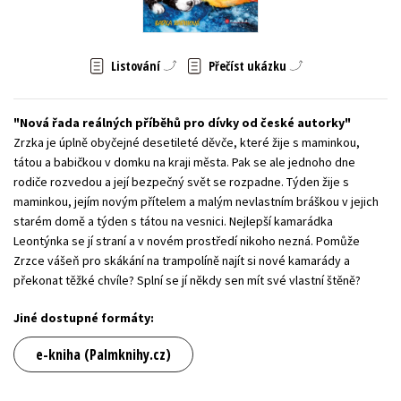
Young adult (SK)
Zahraniční literatura
Zdraví a životní styl
Listování
Přečíst ukázku
Všechny tituly
Nová řada reálných příběhů pro dívky od české autorky
Zrzka je úplně obyčejné desetileté děvče, které žije s maminkou,
tátou a babičkou v domku na kraji města. Pak se ale jednoho dne
rodiče rozvedou a její bezpečný svět se rozpadne. Týden žije s
maminkou, jejím novým přítelem a malým nevlastním bráškou v jejich
starém domě a týden s tátou na vesnici. Nejlepší kamarádka
Leontýnka se jí straní a v novém prostředí nikoho nezná. Pomůže
Zrzce vášeň pro skákání na trampolíně najít si nové kamarády a
překonat těžké chvíle? Splní se jí někdy sen mít své vlastní štěně?
Jiné dostupné formáty:
e-kniha (Palmknihy.cz)