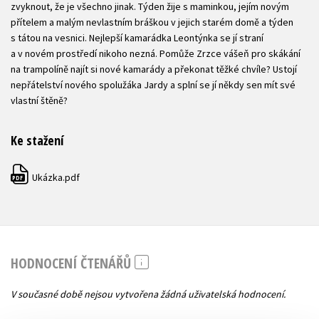
zvyknout, že je všechno jinak. Týden žije s maminkou, jejím novým
přítelem a malým nevlastním bráškou v jejich starém domě a týden
s tátou na vesnici. Nejlepší kamarádka Leontýnka se jí straní
a v novém prostředí nikoho nezná. Pomůže Zrzce vášeň pro skákání
na trampolíně najít si nové kamarády a překonat těžké chvíle? Ustojí
nepřátelství nového spolužáka Jardy a splní se jí někdy sen mít své
vlastní štěně?
Ke stažení
Ukázka.pdf
PDF
HODNOCENÍ ČTENÁŘŮ
V současné době nejsou vytvořena žádná uživatelská hodnocení.