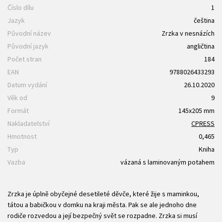
Číslo dílu
1
Jazyk
čeština
Původní název
Zrzka v nesnázích
Původní jazyk
angličtina
Počet stran
184
EAN
9788026433293
Datum vydání
26.10.2020
Věk od
9
Formát
145x205 mm
Nakladatelství
CPRESS
Hmotnost
0,465
Typ
Kniha
Vazba
vázaná s laminovaným potahem
Zrzka je úplně obyčejné desetileté děvče, které žije s maminkou,
tátou a babičkou v domku na kraji města. Pak se ale jednoho dne
rodiče rozvedou a její bezpečný svět se rozpadne. Zrzka si musí