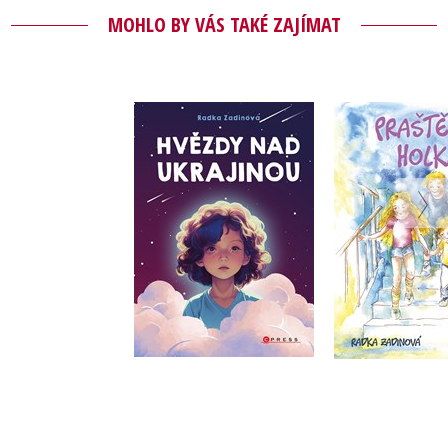
MOHLO BY VÁS TAKÉ ZAJÍMAT
Hvězdy nad
Praštěná
Ukrajinou
Radka Za
Radka Zadinová
Do košík
Do košíku
199 Kč
199 Kč
2
249 Kč