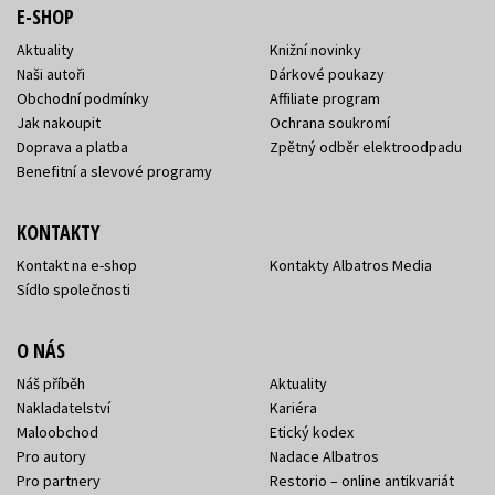
E-SHOP
Aktuality
Knižní novinky
Naši autoři
Dárkové poukazy
Obchodní podmínky
Affiliate program
Jak nakoupit
Ochrana soukromí
Doprava a platba
Zpětný odběr elektroodpadu
Benefitní a slevové programy
KONTAKTY
Kontakt na e-shop
Kontakty Albatros Media
Sídlo společnosti
O NÁS
Náš příběh
Aktuality
Nakladatelství
Kariéra
Maloobchod
Etický kodex
Pro autory
Nadace Albatros
Pro partnery
Restorio – online antikvariát