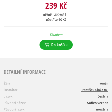
239 Kč
299 Kč
Běžně
ušetříte 60 Kč
Skladem
Do košíku
DETAILNÍ INFORMACE
Žánr
román
Ilustrátor
František Skála ml.
Jazyk
čeština
Původní název
Sofies verden
Původní jazyk
norština