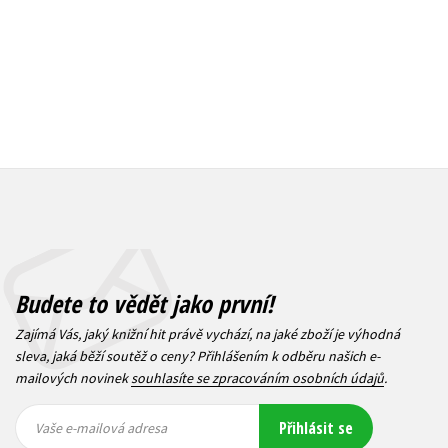
Budete to vědět jako první!
Zajímá Vás, jaký knižní hit právě vychází, na jaké zboží je výhodná
sleva, jaká běží soutěž o ceny? Přihlášením k odběru našich e-
mailových novinek
souhlasíte se zpracováním osobních údajů
.
Vaše e-
Vaše e-
Přihlásit se
mailová
mailová
Vaše e-mailová adresa
adresa
adresa