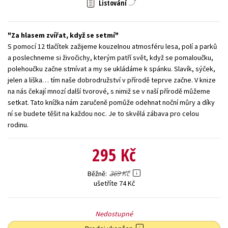
Listování
Young adult (SK)
Zahraniční literatura
Zdraví a životní styl
Za hlasem zvířat, když se setmí
Všechny tituly
S pomocí 12 tlačítek zažijeme kouzelnou atmosféru lesa, polí a parků
a poslechneme si živočichy, kterým patří svět, když se pomaloučku,
polehoučku začne stmívat a my se ukládáme k spánku. Slavík, sýček,
jelen a liška… tím naše dobrodružství v přírodě teprve začne. V knize
na nás čekají mnozí další tvorové, s nimiž se v naší přírodě můžeme
setkat. Tato knížka nám zaručeně pomůže odehnat noční můry a díky
ní se budete těšit na každou noc. Je to skvělá zábava pro celou
rodinu.
295 Kč
369 Kč
Běžně
ušetříte 74 Kč
Nedostupné