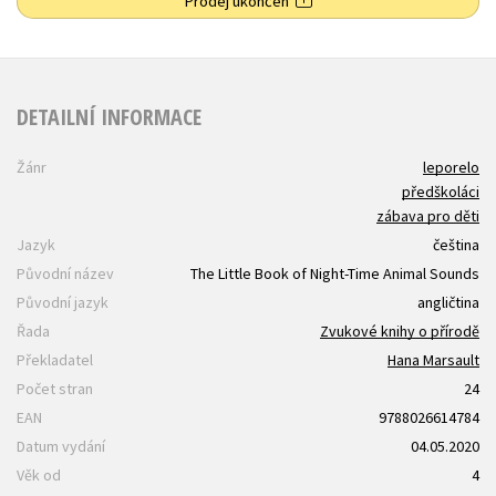
Prodej ukončen
DETAILNÍ INFORMACE
Žánr
leporelo
předškoláci
zábava pro děti
Jazyk
čeština
Původní název
The Little Book of Night-Time Animal Sounds
Původní jazyk
angličtina
Řada
Zvukové knihy o přírodě
Překladatel
Hana Marsault
Počet stran
24
EAN
9788026614784
Datum vydání
04.05.2020
Věk od
4