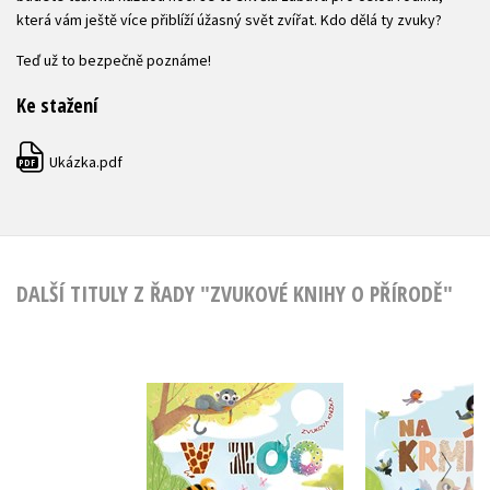
která vám ještě více přiblíží úžasný svět zvířat. Kdo dělá ty zvuky?
Teď už to bezpečně poznáme!
Ke stažení
Ukázka.pdf
PDF
DALŠÍ TITULY Z ŘADY "ZVUKOVÉ KNIHY O PŘÍRODĚ"
Na krm
V zoo
Kateřina Sv
Julie Bezděková