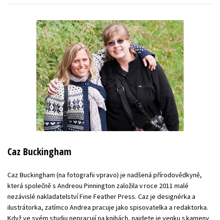
Caz Buckingham
Caz Buckingham (na fotografii vpravo) je nadšená přírodovědkyně,
která společně s Andreou Pinnington založila v roce 2011 malé
nezávislé nakladatelství Fine Feather Press. Caz je designérka a
ilustrátorka, zatímco Andrea pracuje jako spisovatelka a redaktorka.
Když ve svém studiu nepracují na knihách, najdete je venku s kameny