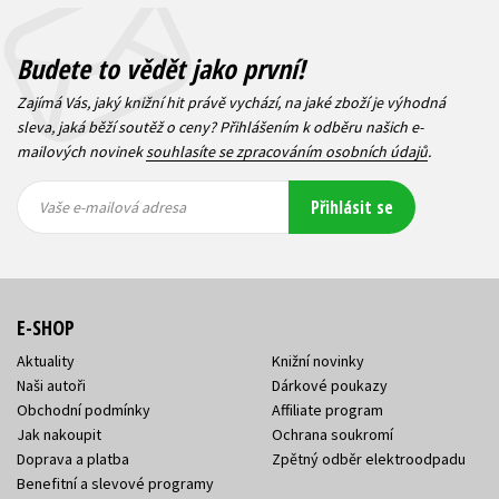
Budete to vědět jako první!
Zajímá Vás, jaký knižní hit právě vychází, na jaké zboží je výhodná
sleva, jaká běží soutěž o ceny? Přihlášením k odběru našich e-
mailových novinek
souhlasíte se zpracováním osobních údajů
.
Vaše e-
Vaše e-
Přihlásit se
mailová
mailová
Vaše e-mailová adresa
adresa
adresa
E-SHOP
Aktuality
Knižní novinky
Naši autoři
Dárkové poukazy
Obchodní podmínky
Affiliate program
Jak nakoupit
Ochrana soukromí
Doprava a platba
Zpětný odběr elektroodpadu
Benefitní a slevové programy