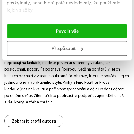
poskytnuty, nebo které poté následovaly, že používáte
jejich služby.
Andrea Pinnington
Povolit vše
Andrea Pinnington (na fotografii vlevo) je nadšená přírodovědkyně,
která společně s Caz Buckingham založila v roce 2011 malé nezávislé
Přizpůsobit
nakladatelství Fine Feather Press. Andrea je spisovatelka a
redaktorka, Caz je designérka a ilustrátorka. Když ve svém studiu
nepracují na knihách, najdete je venku s kameny v rukou, jak
poslouchají, pozorují a poznávají přírodu. Většina obrázků v jejich
knihách pochází z vlastní soukromé fotobanky, která je součástí jejich
jedinečného a atraktivního stylu. Knihy z Fine Feather Press
kladou důraz na kvalitu a pečlivost zpracování a dělají radost dětem
po celém světě. Cílem těchto publikací je podpořit zájem dětí o náš
svět, který je třeba chránit.
Zobrazit profil autora