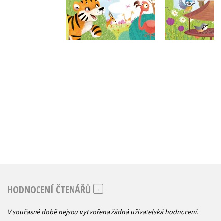
Do košíku
Do košík
279 Kč
349 Kč
279 Kč
3
HODNOCENÍ ČTENÁŘŮ
V současné době nejsou vytvořena žádná uživatelská hodnocení.