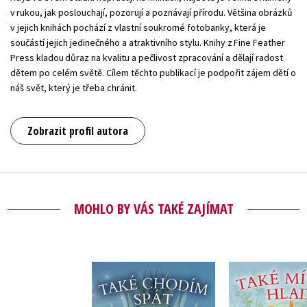
v rukou, jak poslouchají, pozorují a poznávají přírodu. Většina obrázků
v jejich knihách pochází z vlastní soukromé fotobanky, která je
součástí jejich jedinečného a atraktivního stylu. Knihy z Fine Feather
Press kladou důraz na kvalitu a pečlivost zpracování a dělají radost
dětem po celém světě. Cílem těchto publikací je podpořit zájem dětí o
náš svět, který je třeba chránit.
Zobrazit profil autora
MOHLO BY VÁS TAKÉ ZAJÍMAT
Také mívá
Také chodím spát
,
Andrea Pin
,
Andrea Pinnington