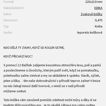
Formát
225x210 mm
Nakladatelství
EDIKA
Edice
Zvukové knížky
Hmotnost
0,475
Typ
Kniha
Vazba
leporelo knížkové
KDO DĚLÁ TY ZVUKY, KDYŽ SE KOLEM SETMÍ,
KDYŽ PŘICHÁZÍ NOC?
S pomocí 12 tlačítek zažijeme kouzelnou atmosféru lesa, polí a parků
a poslechneme si živočichy, kterým patří svět, když se pomaloučku,
polehoučku začne stmívat a my se ukládáme k spánku. Slavík, sýček,
jelen a liška… tím naše dobrodružství v přírodě teprve začne! V knize
na nás čekají mnozí další tvorové, s nimiž se v naší přírodě
můžeme setkat.
Tato knížka vám zaručeně pomůže odehnat noční můry a díky ní se
budete těšit na každou noc. Je to skvělá zábava pro celou rodinu,