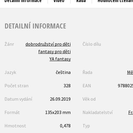
Detailní informace
Video
Řada
Hodnocení čtenář
DETAILNÍ INFORMACE
Žánr
dobrodružství pro děti
Číslo dílu
fantasy pro děti
YA fantasy
Jazyk
čeština
Řada
Mě
Počet stran
328
EAN
978802
Datum vydání
26.09.2019
Věk od
Formát
135x203 mm
Nakladatelství
F
Hmotnost
0,478
Typ