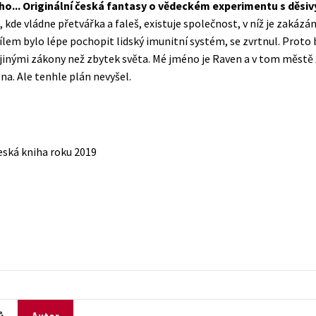
uho... Originální česká fantasy o vědeckém experimentu s děsiv
Populárně - naučná pro dospělé
, kde vládne přetvářka a faleš, existuje společnost, v níž je zakáz
Young adult (SK)
Populárně - naučné pro děti
cílem bylo lépe pochopit lidský imunitní systém, se zvrtnul. Prot
Zahraniční literatura
 jinými zákony než zbytek světa. Mé jméno je Raven a v tom městě 
Předškoláci
na. Ale tenhle plán nevyšel.
Zdraví a životní styl
Příroda a zahrada
ská kniha roku 2019
šechny tituly