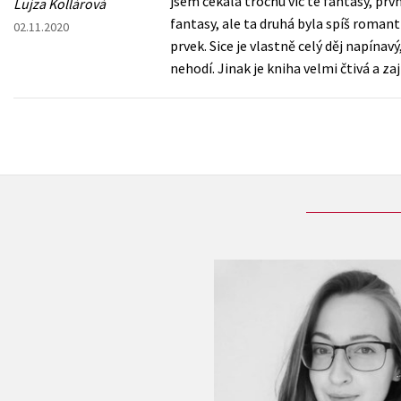
jsem čekala trochu víc té fantasy, prv
Lujza Kollárová
fantasy, ale ta druhá byla spíš romant
02.11.2020
prvek. Sice je vlastně celý děj napína
nehodí. Jinak je kniha velmi čtivá a za