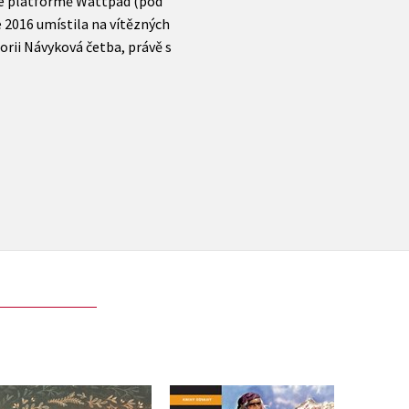
ne platformě Wattpad (pod
 2016 umístila na vítězných
orii Návyková četba, právě s
Gerda: Příběh moře a