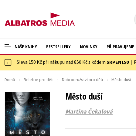
NAŠE KNIHY
BESTSELLERY
NOVINKY
PŘIPRAVUJEME
Sleva 150 Kč při nákupu nad 850 Kč s kódem
SRPEN150
|
ANGLICKÉ KNIHY -20 %
Cestování
NOVÝ VÝPRODEJ -70 %
Dárkové publikace
Domů
Beletrie pro děti
Dobrodružství pro děti
Město duší
KNIHY S DÁRKEM
Dárkové zboží
Město duší
ASTERIX S DÁRKEM
Digitální fotografie
Martina Čekalová
🎁DÁRKOVÉ PUBLIKACE
Esoterika a duchovní svět
✉️ DÁRKOVÉ POUKAZY
Historie a military
Hobby