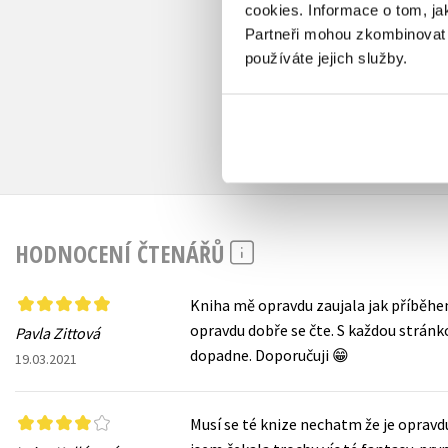
cookies.
Informace o tom, ja
Partneři mohou zkombinovat t
používáte jejich služby.
HODNOCENÍ ČTENÁŘŮ
Kniha mě opravdu zaujala jak příběhem
opravdu dobře se čte. S každou stránk
Pavla Zittová
dopadne. Doporučuji 😁
19.03.2021
Musí se té knize nechatm že je opravdu