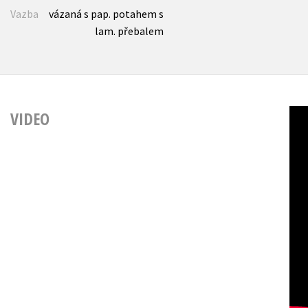
Vazba
vázaná s pap. potahem s
lam. přebalem
VIDEO