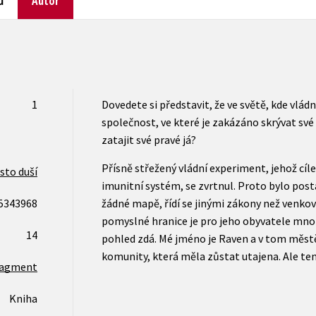
ů
Autor
1
Dovedete si představit, že ve světě, kde vládn
společnost, ve které je zakázáno skrývat s
zatajit své pravé já?
Přísně střežený vládní experiment, jehož cíl
sto duší
imunitní systém, se zvrtnul. Proto bylo pos
5343968
žádné mapě, řídí se jinými zákony než venkov
pomyslné hranice je pro jeho obyvatele mnoh
14
pohled zdá. Mé jméno je Raven a v tom městě
komunity, která měla zůstat utajena. Ale t
ragment
Kniha