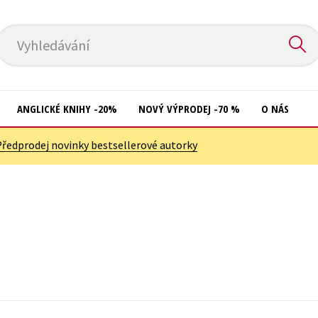
Vyhledávání
ANGLICKÉ KNIHY -20%
NOVÝ VÝPRODEJ -70 %
O NÁS
Předprodej novinky bestsellerové autorky
Přírodní vědy
Křížovky
Společnost, politika
Kuchařky
Technika a věda
New Adult
Učebnice
Ostatní
Umění a kultura
Počítače
Výchova a pedagogika
Poezie
Young adult