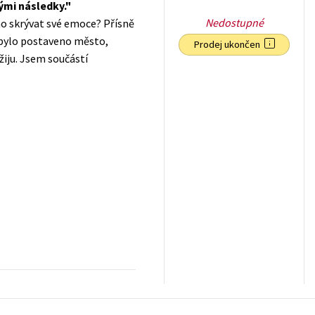
ými následky.
Nedostupné
áno skrývat své emoce? Přísně
o bylo postaveno město,
Prodej ukončen
žiju. Jsem součástí
239
Kč
s DPH