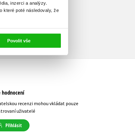
ia, inzerci a analýzy.
o které poté následovaly, že
Povolit vše
e hodnocení
atelskou recenzi mohou vkládat pouze
strovaní uživatelé
Přihlásit