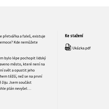
Ke stažení
e přetvářka a faleš, existuje
vé emoce? Kde nemůžete
Ukázka.pdf
PDF
em bylo lépe pochopit lidský
taveno město, které není na
ní svět a opustit jeho
em těžší, než se na první
 žiju. Jsem součást
enhle plán nevyšel…