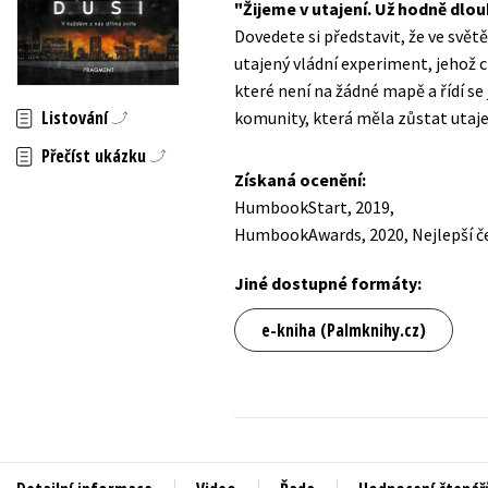
Žijeme v utajení. Už hodně dlo
Auto - moto
Dovedete si představit, že ve světě
Jazyky
Beletrie pro děti
utajený vládní experiment, jehož 
Kalendáře
které není na žádné mapě a řídí se
Beletrie pro dospělé
Listování
komunity, která měla zůstat utaje
Kariéra a osobní rozvoj
Byznys a ekonomie
Přečíst ukázku
Komiks
Získaná ocenění:
HumbookStart, 2019,
HumbookAwards, 2020, Nejlepší če
V
Jiné dostupné formáty:
e-kniha (Palmknihy.cz)