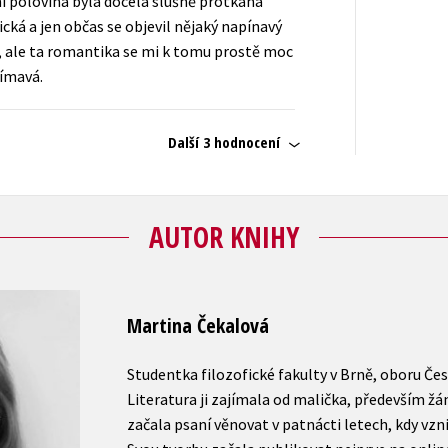
ní polovina byla docela slušně protkaná
ická a jen občas se objevil nějaký napínavý
vý, ale ta romantika se mi k tomu prostě moc
jímavá.
Další 3 hodnocení
AUTOR KNIHY
Martina Čekalová
Studentka filozofické fakulty v Brně, oboru Česk
Literatura ji zajímala od malička, především žánr
začala psaní věnovat v patnácti letech, kdy vzni