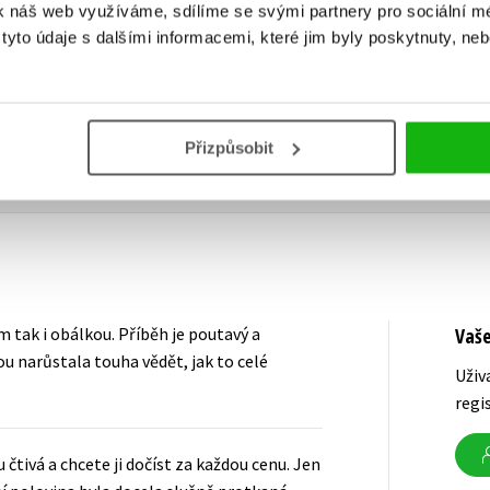
239 Kč
299 Kč
k náš web využíváme, sdílíme se svými partnery pro sociální méd
yto údaje s dalšími informacemi, které jim byly poskytnuty, neb
Přizpůsobit
 tak i obálkou. Příběh je poutavý a
Vaš
ou narůstala touha vědět, jak to celé
Uživ
regi
 čtivá a chcete ji dočíst za každou cenu. Jen