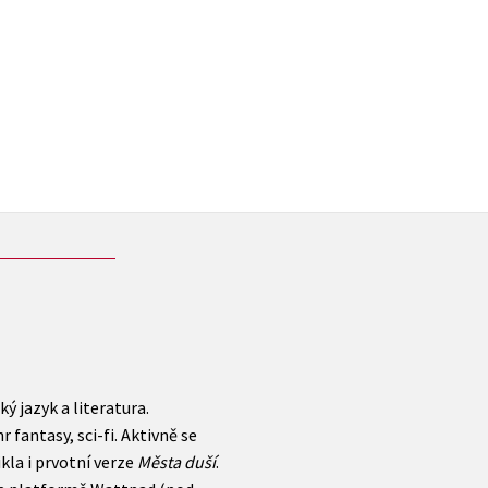
ý jazyk a literatura.
 fantasy, sci-fi. Aktivně se
kla i prvotní verze
Města duší
.