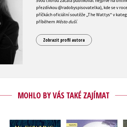
Svou tvorbu začala publikovat nejprve na onli
přezdívkou @radobyspisovatelka), kde se v roce
příčkách oficiální soutěže „The Wattys“ v kateg
příběhem
Město duší
.
Zobrazit profil autora
MOHLO BY VÁS TAKÉ ZAJÍMAT
ění
Ikabog s ilustracemi