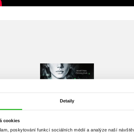
Město zrady
Martina Čekalová
Detaily
á cookies
Do košíku
klam, poskytování funkcí sociálních médií a analýze naší návšt