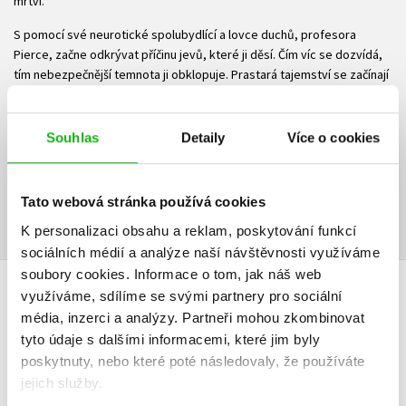
mrtví.
S pomocí své neurotické spolubydlící a lovce duchů, profesora
Pierce, začne odkrývat příčinu jevů, které ji děsí. Čím víc se dozvídá,
tím nebezpečnější temnota ji obklopuje. Prastará tajemství se začínají
drát na povrch a Jess jen těžko přijímá děsivou pravdu: že její setkání
s mrtvými jsou jen začátek…
Souhlas
Detaily
Více o cookies
Ke stažení
Ukázka.pdf
PDF
Tato webová stránka používá cookies
K personalizaci obsahu a reklam, poskytování funkcí
sociálních médií a analýze naší návštěvnosti využíváme
soubory cookies.
Informace o tom, jak náš web
využíváme, sdílíme se svými partnery pro sociální
HODNOCENÍ ČTENÁŘŮ
média, inzerci a analýzy.
Partneři mohou zkombinovat
tyto údaje s dalšími informacemi, které jim byly
V současné době nejsou vytvořena žádná uživatelská hodnocení.
poskytnuty, nebo které poté následovaly, že používáte
jejich služby.
Vaše hodnocení