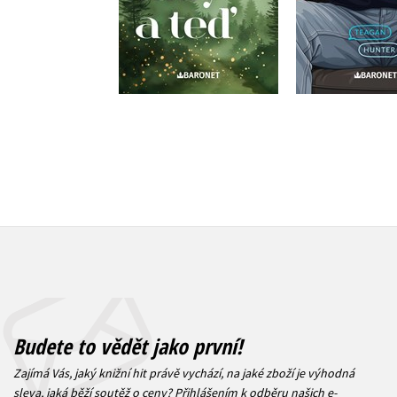
Do košíku
Do košík
375 Kč
469 Kč
319 Kč
3
Budete to vědět jako první!
Zajímá Vás, jaký knižní hit právě vychází, na jaké zboží je výhodná
sleva, jaká běží soutěž o ceny? Přihlášením k odběru našich e-