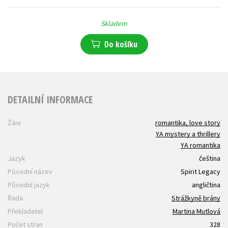
Skladem
Do košíku
DETAILNÍ INFORMACE
Žánr
romantika, love story
YA mystery a thrillery
YA romantika
Jazyk
čeština
Původní název
Spirit Legacy
Původní jazyk
angličtina
Řada
Strážkyně brány
Překladatel
Martina Mutlová
Počet stran
328