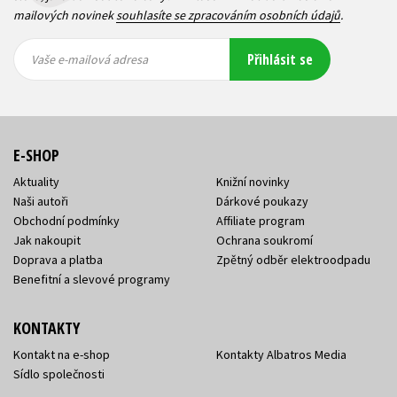
mailových novinek
souhlasíte se zpracováním osobních údajů
.
Vaše e-
Vaše e-
Přihlásit se
mailová
mailová
Vaše e-mailová adresa
adresa
adresa
E-SHOP
Aktuality
Knižní novinky
Naši autoři
Dárkové poukazy
Obchodní podmínky
Affiliate program
Jak nakoupit
Ochrana soukromí
Doprava a platba
Zpětný odběr elektroodpadu
Benefitní a slevové programy
KONTAKTY
Kontakt na e-shop
Kontakty Albatros Media
Sídlo společnosti