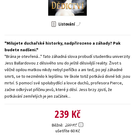
Young adult (SK)
Zahraniční literatura
Zdraví a životní styl
Všechny tituly
Listování
Milujete duchařské historky, nadpřirozeno a záhady? Pak
budete nadšeni.
"Brána je otevřená..." Tato záhadná slova probudí studentku univerzity
Jess Ballardovou z děsivého snu do ještě děsivější reality. Život s
věčně opilou matkou nikdy nebyl peříčko a ani teď, po její záhadné
smrti, se to nezměnilo k lepšímu. Ve škole totiž potkává divné lidi: jsou
mrtví. S pomocí své spolubydlící a lovce duchů, profesora Pierce,
začne odkrývat příčinu jevů, které ji děsí. Jess brzy zjistí, že
potkávání zemřelých je jen začátek...
239 Kč
299 Kč
Běžně
ušetříte 60 Kč