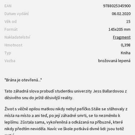
EAN
9788025345900
Datum vydání
06.02.2020
Věk od
15
Formát
145x205 mm
Nakladatelství
Fragment
Hmotnost
0,398
Typ
Kniha
Vazba
brožovaná lepená
"Brána je otevřená..."
Tato záhadná slova probudí studentku univerzity Jess Ballardovou z
děsivého snu do ještě děsivější reality.
Život s věčně opilou matkou nikdy nebyl peříčko.Stále se stěhovaly z
místa na místo a ani teď, po její záhadné smrti, se to nezměnilo k
lepšímu. Zůstala sama, vykořeněná a odkázaná na příbuzné, které
nikdy předtím neviděla. Navíc ve škole potkává divné lidi: jsou totiž