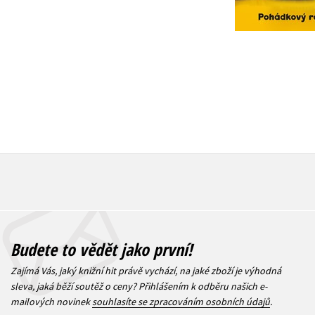
215 Kč
2
1 832 Kč
2 290 Kč
Budete to vědět jako první!
Zajímá Vás, jaký knižní hit právě vychází, na jaké zboží je výhodná
sleva, jaká běží soutěž o ceny? Přihlášením k odběru našich e-
mailových novinek
souhlasíte se zpracováním osobních údajů
.