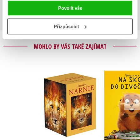
Povolit vše
Přihlásit
Přizpůsobit
MOHLO BY VÁS TAKÉ ZAJÍMAT
NARNIE – komplet
Na skok do 
1.-7.díl – box
- Pohádkov
C. S. Lewis
Kolekt
Do košík
Do košíku