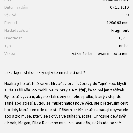
Datum vydání
07.11.2019
Věk od
9
Formát
129x193 mm
Nakladatelství
Fragment
Hmotnost
0,395
Typ
Kniha
Vazba
vázaná s laminovaným potahem
Jaká tajemství se skrývají v temných stínech?
Noah a jeho přátelé se vrátili zpět z první výpravy do Tajné zoo. Myslí
si, že zažili vše, co mohli, velmi brzy ale zjišťují, že to byl jen začátek.
Byli totiž vyzváni, aby se stali členy tajného spolku, který vstup do
Tajné zoo střeží. Budou se muset naučit nové věci, ale především čelit
hrozbě, která den ode dne sílí. Příšerní sněžní muži napadají obyvatele
zoo a zlo muže, který se skrývá ve stínech, roste. Ohrožuje celý svět
a Noah, Megan, Ella a Richie ho musí zastavit dřív, než bude pozdě.