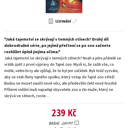
Young adult (SK)
Zahraniční literatura
Zdraví a životní styl
Listování
Všechny tituly
Jaká tajemství se skrývají v temných stínech? Druhý díl
dobrodružné série, po jejímž přečtení se po zoo začnete
rozhlížet úplně jinýma očima.
Jaká tajemství se skrývají v temných stínech? Noah a jeho přátelé se
vrátili zpět z první výpravy do Tajné zoo. Myslí si, že zažili vše, co
mohli, velmi brzy ale zjišťují, že to byl jen začátek. Byli totiž vyzváni,
aby se stali členy tajného spolku, který vstup do Tajné zoo střeží.
Budou se muset naučit nové věci, ale především čelit nové hrozbě.
Příšerní sněžní muži napadají obyvatele zoo a zlo muže, který se
skrývá ve stínech, roste…
239 Kč
299 Kč
Běžně