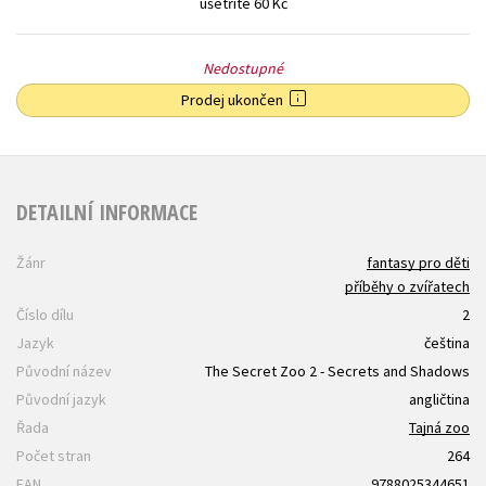
ušetříte 60 Kč
Nedostupné
Prodej ukončen
DETAILNÍ INFORMACE
Žánr
fantasy pro děti
příběhy o zvířatech
Číslo dílu
2
Jazyk
čeština
Původní název
The Secret Zoo 2 - Secrets and Shadows
Původní jazyk
angličtina
Řada
Tajná zoo
Počet stran
264
EAN
9788025344651