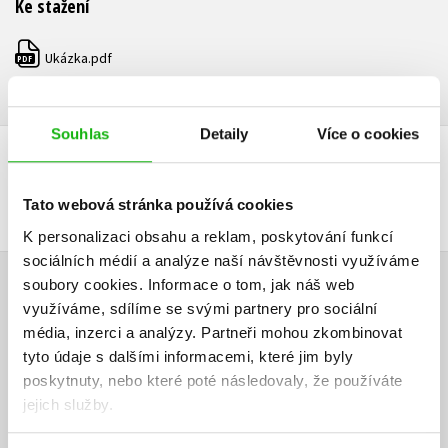
Ke stažení
Ukázka.pdf
PDF
Souhlas
Detaily
Více o cookies
DALŠÍ TITULY Z ŘADY "TAJNÁ ZOO"
Tato webová stránka používá cookies
K personalizaci obsahu a reklam, poskytování funkcí
sociálních médií a analýze naší návštěvnosti využíváme
soubory cookies.
Informace o tom, jak náš web
HODNOCENÍ ČTENÁŘŮ
využíváme, sdílíme se svými partnery pro sociální
média, inzerci a analýzy.
Partneři mohou zkombinovat
V současné době nejsou vytvořena žádná uživatelská hodnocení.
tyto údaje s dalšími informacemi, které jim byly
poskytnuty, nebo které poté následovaly, že používáte
Vaše hodnocení
jejich služby.
Uživatelskou recenzi mohou vkládat pouze registrovaní uživatelé