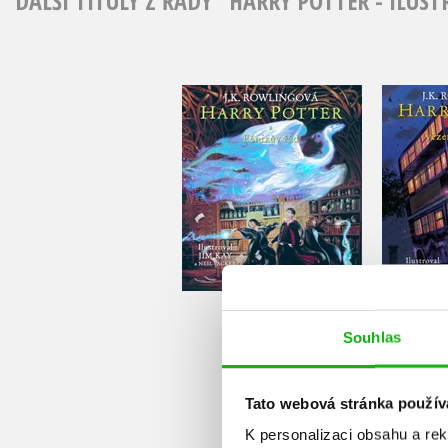
DALŠÍ TITULY Z ŘADY "HARRY POTTER - ILU
Harry Potter a Fénixův
Harry 
řád - ilustrované
Azkaba
vydání
J.K. Rowling
Do košíku
Souhlas
799 Kč
4
999 Kč
Tato webová stránka použív
K personalizaci obsahu a re