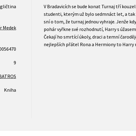
gličtina
V Bradavicích se bude konat Turnaj tří kouzel
studenti, kterým už bylo sedmnáct let, a ta
sní o tom, že turnaj jednou vyhraje. Jenže k
ír Medek
pohár vyřkne své rozhodnutí, Harry s úžasem z
Čekají ho smrtící úkoly, draci a temní čarodě
nejlepších přátel Rona a Hermiony to Harry
0056470
9
BATROS
Kniha