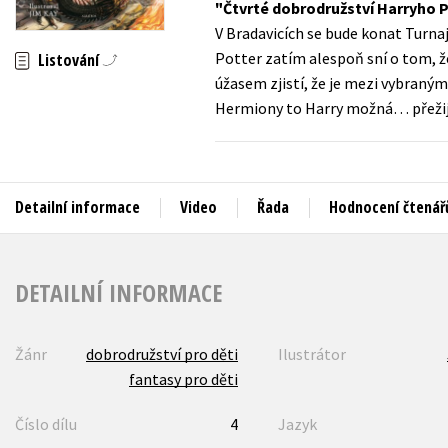
Čtvrté dobrodružství Harryho P
Auto - moto
V Bradavicích se bude konat Turnaj
Jazyky
Beletrie pro děti
Potter zatím alespoň sní o tom, ž
Listování
Kalendáře
úžasem zjistí, že je mezi vybranými
Beletrie pro dospělé
Hermiony to Harry možná… přežij
Kariéra a osobní rozvoj
Byznys a ekonomie
Komiks
Detailní informace
Video
Řada
Hodnocení čtenář
V
DETAILNÍ INFORMACE
Žánr
dobrodružství pro děti
Ilustrátor
fantasy pro děti
Číslo dílu
4
Jazyk