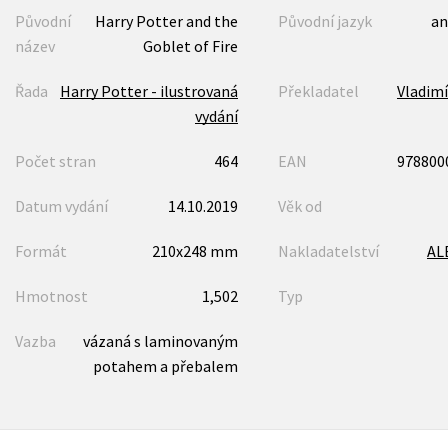
Původní
Harry Potter and the
Původní jazyk
an
název
Goblet of Fire
Řada
Harry Potter - ilustrovaná
Překladatel
Vladim
vydání
Počet stran
464
EAN
978800
Datum vydání
14.10.2019
Věk od
Formát
210x248 mm
Nakladatelství
AL
Hmotnost
1,502
Typ
Vazba
vázaná s laminovaným
potahem a přebalem