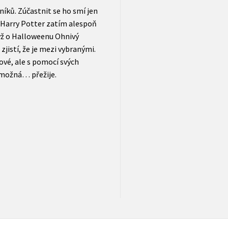
níků. Zúčastnit se ho smí jen
k Harry Potter zatím alespoň
dyž o Halloweenu Ohnivý
jistí, že je mezi vybranými.
jové, ale s pomocí svých
 možná… přežije.