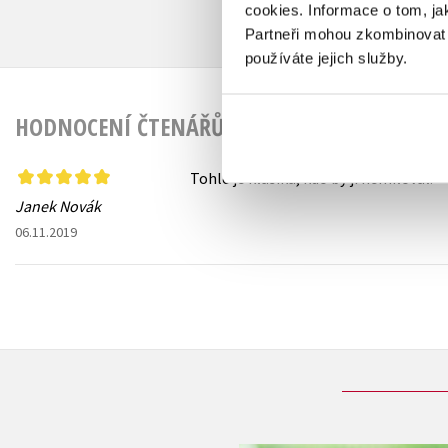
cookies.
Informace o tom, ja
Partneři mohou zkombinovat t
používáte jejich služby.
HODNOCENÍ ČTENÁŘŮ
Tohle je klasika, kdo by ji nemiloval.
Janek Novák
06.11.2019