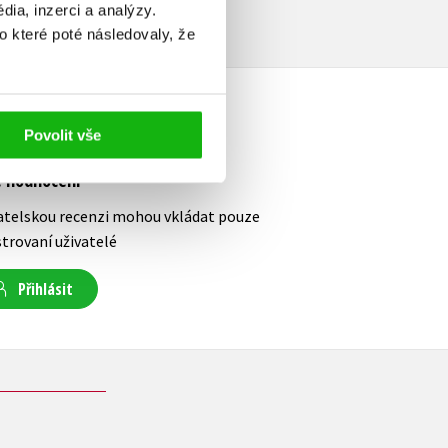
ia, inzerci a analýzy.
o které poté následovaly, že
Povolit vše
e hodnocení
atelskou recenzi mohou vkládat pouze
strovaní uživatelé
Přihlásit