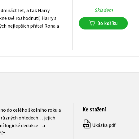
Skladem
edmnáct let, a tak Harry
kne své rozhodnutí, Harry s
Do košíku
vých nejlepších přátel Rona a
439
Kč
s DPH
Ke stažení
ženo do celého školního roku a
 různých ohledech… jejich
Ukázka.pdf
í logické dedukce – a
PDF
í.“