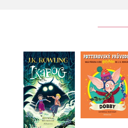
Ikabog s ilustracemi
Potterovský průvodc
Bena Mantla
Dobby
J.K. Rowling
J.K. Rowling
Do košíku
Do košíku
359 Kč
239 Kč
449 Kč
299 Kč