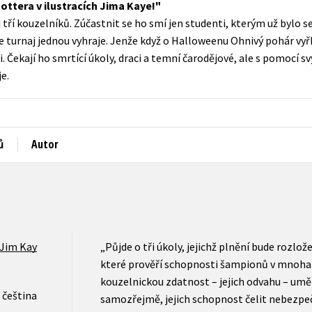
ottera v ilustracích Jima Kaye!
Populárně - naučná pro dospělé
 tří kouzelníků. Zúčastnit se ho smí jen studenti, kterým už bylo s
Young adult (SK)
Populárně - naučné pro děti
e turnaj jednou vyhraje. Jenže když o Halloweenu Ohnivý pohár vyř
Zahraniční literatura
. Čekají ho smrtící úkoly, draci a temní čarodějové, ale s pomocí s
Předškoláci
e.
Zdraví a životní styl
Příroda a zahrada
ů
Autor
šechny tituly
Jim Kay
„Půjde o tři úkoly, jejichž plnění bude rozlo
které prověří schopnosti šampionů v mnoha
kouzelnickou zdatnost – jejich odvahu – uměn
čeština
samozřejmě, jejich schopnost čelit nebezpeč