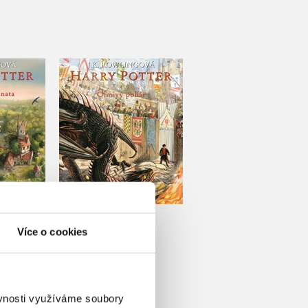
tter a
Harry Potter a Ohnivý
mnata -
pohár - ilustrované
é vydání
vydání
ling
J.K. Rowling
Do košíku
u
519 Kč
649 Kč
Více o cookies
49 Kč
ěvnosti využíváme soubory