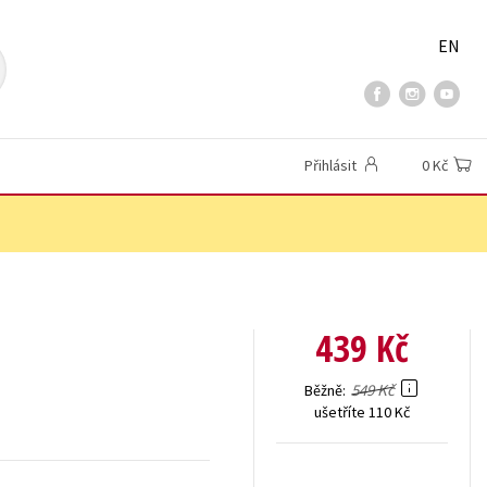
EN
Přihlásit
0 Kč
439 Kč
549 Kč
Běžně
ušetříte 110 Kč