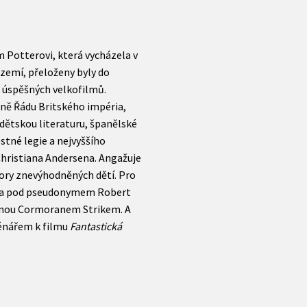
m Potterovi, která vycházela v
 zemí, přeloženy byly do
k úspěšných velkofilmů.
ně Řádu Britského impéria,
o dětskou literaturu, španělské
stné legie a nejvyššího
Christiana Andersena. Angažuje
ory znevýhodněných dětí. Pro
a pod pseudonymem Robert
rdinou Cormoranem Strikem. A
cénářem k filmu
Fantastická