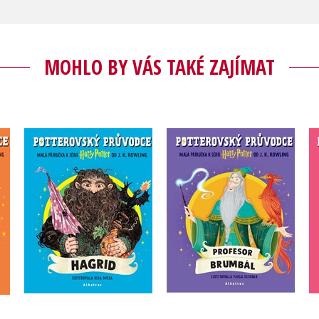
MOHLO BY VÁS TAKÉ ZAJÍMAT
e:
Potterovský průvodce:
Potterovský průvodce:
Profesor Brumbál
Hagrid
J.K. Rowling
J.K. Rowling
Do košíku
Do košíku
239 Kč
299 Kč
239 Kč
299 Kč