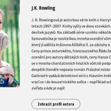
J.K. Rowling
J. K. Rowlingová je autorkou série knih o Harry
letech 1997–2007. Knihy vyšly ve dvou stovkách
desítek jazyků. Na základě série vzniklo několi
Spisovatelka je nositelkou mnoha ocenění včet
který jí udělila královna Alžběta II. za zásluhy 
Ceny prince asturského, francouzského Řádu če
ocenění pro autory dětských knih, ceny Hanse 
se v mnoha charitativních hnutích včetně podp
dospělé čtenáře napsala román
Prázdné místo
Galbraith vydává detektivní sérii s hlavním h
vrací se i do kouzelnického světa – například s
zvířata a kde je najít
.
Zobrazit profil autora