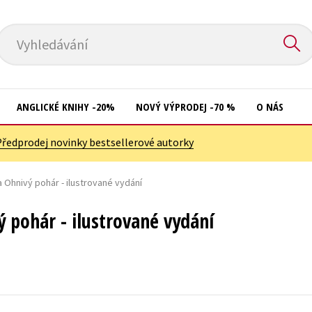
Vyhledávání
ANGLICKÉ KNIHY -20%
NOVÝ VÝPRODEJ -70 %
O NÁS
Předprodej novinky bestsellerové autorky
Přírodní vědy
Křížovky
Společnost, politika
a Ohnivý pohár - ilustrované vydání
Kuchařky
Technika a věda
New Adult
ý pohár - ilustrované vydání
Učebnice
Ostatní
Umění a kultura
Počítače
Výchova a pedagogika
Poezie
Young adult