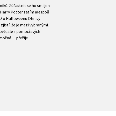
níků. Zúčastnit se ho smí jen
k Harry Potter zatím alespoň
dyž o Halloweenu Ohnivý
jistí, že je mezi vybranými.
jové, ale s pomocí svých
 možná… přežije.