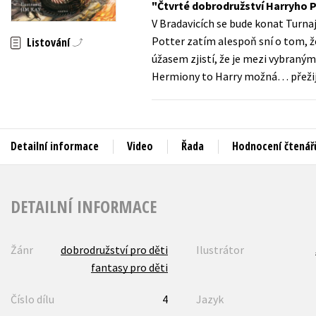
Čtvrté dobrodružství Harryho P
Auto - moto
V Bradavicích se bude konat Turnaj
Jazyky
Beletrie pro děti
Potter zatím alespoň sní o tom, ž
Listování
Kalendáře
úžasem zjistí, že je mezi vybranými
Beletrie pro dospělé
Hermiony to Harry možná… přežij
Kariéra a osobní rozvoj
Byznys a ekonomie
Komiks
Detailní informace
Video
Řada
Hodnocení čtenář
V
DETAILNÍ INFORMACE
Žánr
dobrodružství pro děti
Ilustrátor
fantasy pro děti
Číslo dílu
4
Jazyk