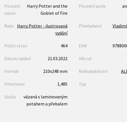
Původní
Harry Potter and the
Původní jazyk
an
název
Goblet of Fire
Řada
Harry Potter - ilustrovaná
Překladatel
Vladim
vydání
Počet stran
464
EAN
978800
Datum vydání
21.03.2022
Věk od
Formát
210x248 mm
Nakladatelství
AL
Hmotnost
1,485
Typ
Vazba
vázaná s laminovaným
potahem a přebalem