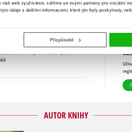
k náš web využíváme, sdílíme se svými partnery pro sociální méd
yto údaje s dalšími informacemi, které jim byly poskytnuty, neb
Přizpůsobit
 iluszrované Harryho Pottra? Vyšlo asi 5
Vaš
věď.
Uživ
regi
AUTOR KNIHY