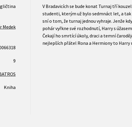
gličtina
V Bradavicích se bude konat Turnaj tří kouzel
studenti, kterým už bylo sedmnáct let, a ta
sní o tom, že turnaj jednou vyhraje. Jenže k
ír Medek
pohár vyřkne své rozhodnutí, Harry s úžasem z
Čekají ho smrtící úkoly, draci a temní čarodě
nejlepších přátel Rona a Hermiony to Harry
0066318
9
BATROS
Kniha