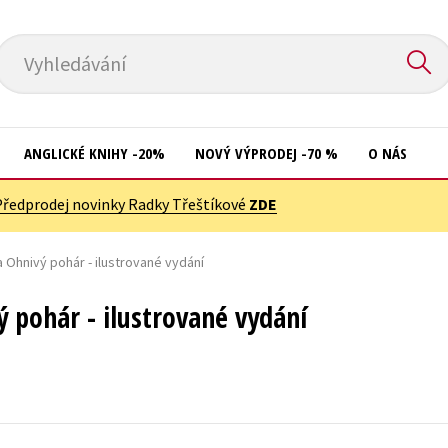
Vyhledávání
ANGLICKÉ KNIHY -20%
NOVÝ VÝPRODEJ -70 %
O NÁS
Předprodej novinky Radky Třeštíkové
ZDE
Přírodní vědy
Křížovky
Společnost, politika
a Ohnivý pohár - ilustrované vydání
Kuchařky
Technika a věda
New Adult
ý pohár - ilustrované vydání
Učebnice
Ostatní
Umění a kultura
Počítače
Výchova a pedagogika
Poezie
Young adult