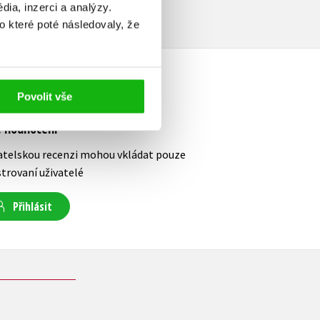
ia, inzerci a analýzy.
o které poté následovaly, že
Povolit vše
e hodnocení
atelskou recenzi mohou vkládat pouze
strovaní uživatelé
Přihlásit