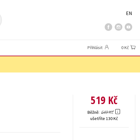
EN
Přihlásit
0 Kč
519 Kč
649 Kč
Běžně
ušetříte 130 Kč