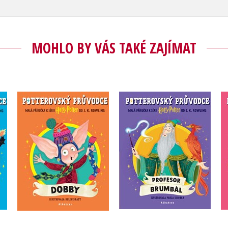
MOHLO BY VÁS TAKÉ ZAJÍMAT
Potterovský průvodce:
Potterovský průvodce:
e:
Dobby
Profesor Brumbál
J.K. Rowling
J.K. Rowling
Do košíku
Do košíku
239 Kč
239 Kč
299 Kč
299 Kč