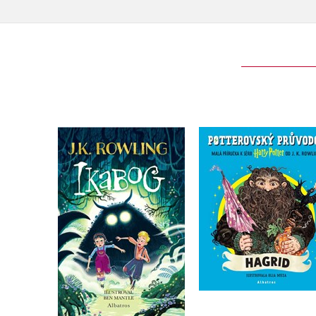
Ikabog s ilustracemi
Potterovský průvodc
Bena Mantla
Hagrid
J.K. Rowling
J.K. Rowling
Do košíku
Do košíku
239 Kč
299 Kč
359 Kč
449 Kč