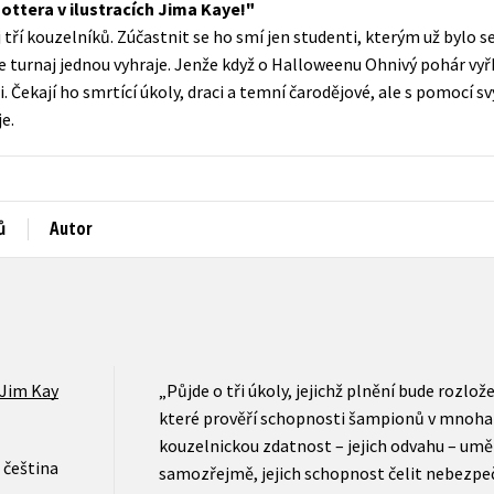
ottera v ilustracích Jima Kaye!
Populárně - naučná pro dospělé
 tří kouzelníků. Zúčastnit se ho smí jen studenti, kterým už bylo s
Young adult (SK)
Populárně - naučné pro děti
e turnaj jednou vyhraje. Jenže když o Halloweenu Ohnivý pohár vyř
Zahraniční literatura
. Čekají ho smrtící úkoly, draci a temní čarodějové, ale s pomocí s
Předškoláci
e.
Zdraví a životní styl
Příroda a zahrada
ů
Autor
šechny tituly
Jim Kay
„Půjde o tři úkoly, jejichž plnění bude rozlo
které prověří schopnosti šampionů v mnoha
kouzelnickou zdatnost – jejich odvahu – uměn
čeština
samozřejmě, jejich schopnost čelit nebezpeč