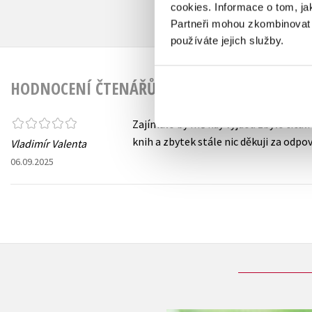
cookies.
Informace o tom, ja
Partneři mohou zkombinovat t
používáte jejich služby.
HODNOCENÍ ČTENÁŘŮ
Zajímalo by mě kdy vyjdou zbylé tituli
knih a zbytek stále nic děkuji za odpo
Vladimír Valenta
06.09.2025