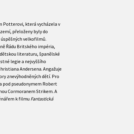
m Potterovi, která vycházela v
 zemí, přeloženy byly do
k úspěšných velkofilmů.
ně Řádu Britského impéria,
o dětskou literaturu, španělské
stné legie a nejvyššího
Christiana Andersena. Angažuje
ory znevýhodněných dětí. Pro
a pod pseudonymem Robert
rdinou Cormoranem Strikem. A
cénářem k filmu
Fantastická