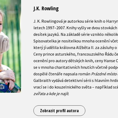
J.K. Rowling
J. K. Rowlingová je autorkou série knih o Harry
letech 1997–2007. Knihy vyšly ve dvou stovkách
desítek jazyků. Na základě série vzniklo několi
Spisovatelka je nositelkou mnoha ocenění včet
který jí udělila královna Alžběta II. za zásluhy 
Ceny prince asturského, francouzského Řádu če
ocenění pro autory dětských knih, ceny Hanse 
se v mnoha charitativních hnutích včetně podp
dospělé čtenáře napsala román
Prázdné místo
Galbraith vydává detektivní sérii s hlavním h
vrací se i do kouzelnického světa – například s
zvířata a kde je najít
.
Zobrazit profil autora