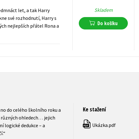
Skladem
edmnáct let, a tak Harry
kne své rozhodnutí, Harry s
Do košíku
vých nejlepších přátel Rona a
519
Kč
s DPH
Ke stažení
ženo do celého školního roku a
 různých ohledech… jejich
Ukázka.pdf
í logické dedukce – a
PDF
í.“