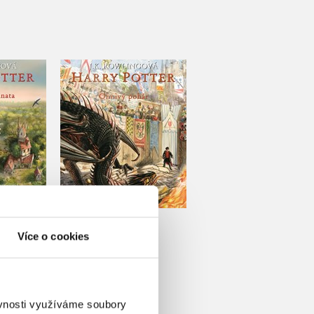
tter a
Harry Potter a Ohnivý
mnata -
pohár - ilustrované
é vydání
vydání
ling
J.K. Rowling
Do košíku
u
439 Kč
549 Kč
Více o cookies
49 Kč
ěvnosti využíváme soubory