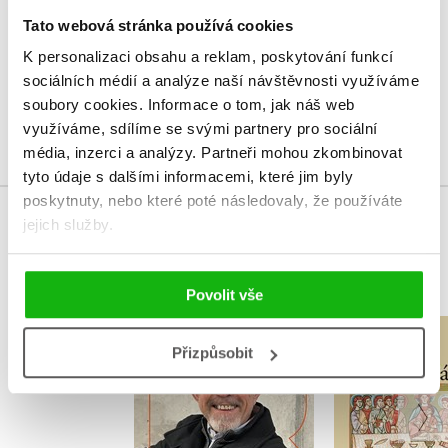
Tato webová stránka používá cookies
Vaše hodnocení
K personalizaci obsahu a reklam, poskytování funkcí
Uživatelskou recenzi mohou vkládat pouze registrovaní uživatelé
sociálních médií a analýze naší návštěvnosti využíváme
soubory cookies.
Informace o tom, jak náš web
Přihlásit
využíváme, sdílíme se svými partnery pro sociální
média, inzerci a analýzy.
Partneři mohou zkombinovat
tyto údaje s dalšími informacemi, které jim byly
poskytnuty, nebo které poté následovaly, že používáte
jejich služby.
MOHLO BY VÁS TAKÉ ZAJÍMAT
Povolit vše
Pozvání k
Mám štěstí na lidi
Přizpůsobit
Pán
,
Václav Vacek
Josef Beránek
Václav 