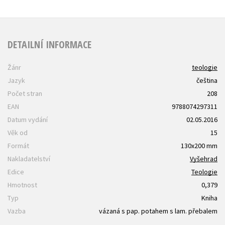
DETAILNÍ INFORMACE
Žánr
teologie
Jazyk
čeština
Počet stran
208
EAN
9788074297311
Datum vydání
02.05.2016
Věk od
15
Formát
130x200 mm
Nakladatelství
Vyšehrad
Edice
Teologie
Hmotnost
0,379
Typ
Kniha
Vazba
vázaná s pap. potahem s lam. přebalem