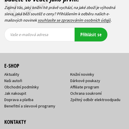
Zajímá Vás, jaký knižní hit právě vychází, na jaké zboží je výhodná
sleva, jaká běží soutěž o ceny? Přihlášením k odběru našich e-
mailových novinek
souhlasíte se zpracováním osobních údajů
.
Vaše e-
Vaše e-
Přihlásit se
mailová
mailová
Vaše e-mailová adresa
adresa
adresa
E-SHOP
Aktuality
Knižní novinky
Naši autoři
Dárkové poukazy
Obchodní podmínky
Affiliate program
Jak nakoupit
Ochrana soukromí
Doprava a platba
Zpětný odběr elektroodpadu
Benefitní a slevové programy
KONTAKTY