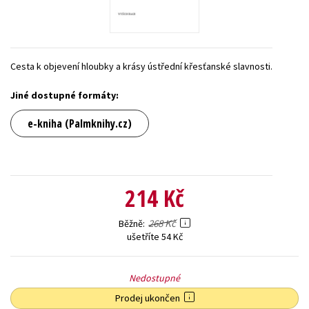
Young adult (SK)
Zahraniční literatura
Zdraví a životní styl
Všechny tituly
Cesta k objevení hloubky a krásy ústřední křesťanské slavnosti.
Jiné dostupné formáty:
e-kniha (Palmknihy.cz)
214 Kč
268 Kč
Běžně
ušetříte 54 Kč
Nedostupné
Prodej ukončen