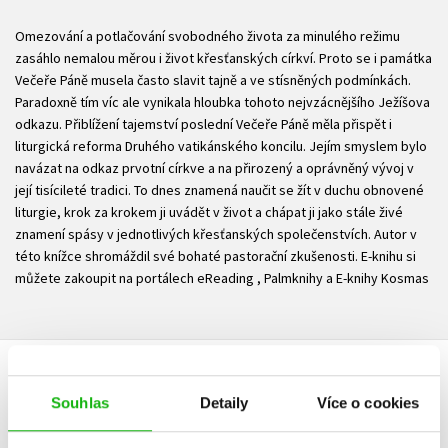
Omezování a potlačování svobodného života za minulého režimu
zasáhlo nemalou měrou i život křesťanských církví. Proto se i památka
Večeře Páně musela často slavit tajně a ve stísněných podmínkách.
Paradoxně tím víc ale vynikala hloubka tohoto nejvzácnějšího Ježíšova
odkazu. Přiblížení tajemství poslední Večeře Páně měla přispět i
liturgická reforma Druhého vatikánského koncilu. Jejím smyslem bylo
navázat na odkaz prvotní církve a na přirozený a oprávněný vývoj v
její tisícileté tradici. To dnes znamená naučit se žít v duchu obnovené
liturgie, krok za krokem ji uvádět v život a chápat ji jako stále živé
znamení spásy v jednotlivých křesťanských společenstvích. Autor v
této knížce shromáždil své bohaté pastorační zkušenosti. E-knihu si
můžete zakoupit na portálech eReading , Palmknihy a E-knihy Kosmas
HODNOCENÍ ČTENÁŘŮ
Souhlas
Detaily
Více o cookies
V současné době nejsou vytvořena žádná uživatelská hodnocení.