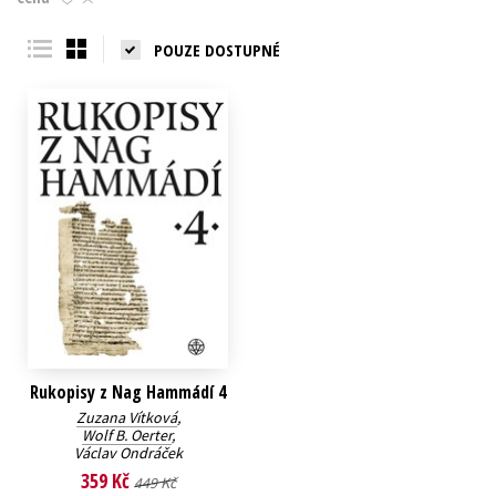
Young adult (SK)
Zahraniční literatura
Zdraví a životní styl
POUZE DOSTUPNÉ
Všechny tituly
Rukopisy z Nag Hammádí 4
Zuzana Vítková
,
Wolf B. Oerter
,
Václav Ondráček
359 Kč
449 Kč