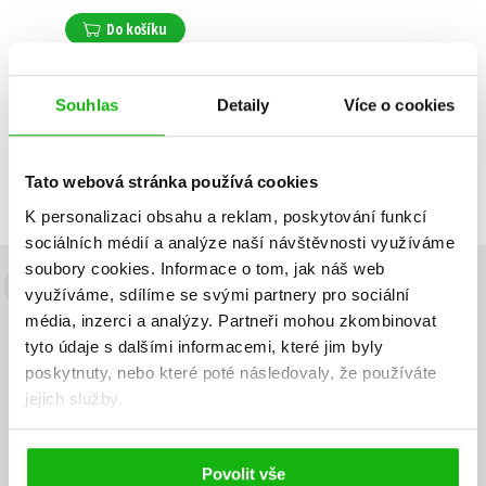
Do košíku
Souhlas
Detaily
Více o cookies
Zobrazuji 1 až 1 z celkem 1 záznamů
Zobraz záznamů
Předchozí
1
Další
Tato webová stránka používá cookies
K personalizaci obsahu a reklam, poskytování funkcí
sociálních médií a analýze naší návštěvnosti využíváme
soubory cookies.
Informace o tom, jak náš web
využíváme, sdílíme se svými partnery pro sociální
Budete to vědět jako první!
média, inzerci a analýzy.
Partneři mohou zkombinovat
Zajímá Vás, jaký knižní hit právě vychází, na jaké zboží je výhodná
tyto údaje s dalšími informacemi, které jim byly
sleva, jaká běží soutěž o ceny? Přihlášením k odběru našich e-
poskytnuty, nebo které poté následovaly, že používáte
mailových novinek
souhlasíte se zpracováním osobních údajů
.
jejich služby.
Vaše e-
Vaše e-
Přihlásit se
mailová
mailová
Vaše e-mailová adresa
adresa
adresa
Povolit vše