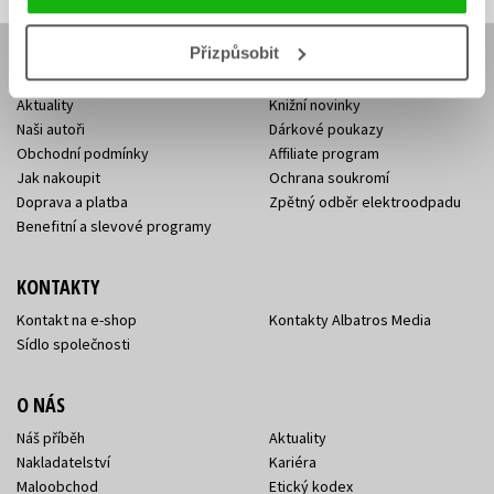
Přizpůsobit
E-SHOP
Aktuality
Knižní novinky
Naši autoři
Dárkové poukazy
Obchodní podmínky
Affiliate program
Jak nakoupit
Ochrana soukromí
Doprava a platba
Zpětný odběr elektroodpadu
Benefitní a slevové programy
KONTAKTY
Kontakt na e-shop
Kontakty Albatros Media
Sídlo společnosti
O NÁS
Náš příběh
Aktuality
Nakladatelství
Kariéra
Maloobchod
Etický kodex