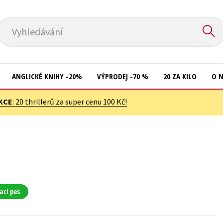
Vyhledávání
ANGLICKÉ KNIHY -20%
VÝPRODEJ -70 %
20 ZA KILO
O 
KCE
: 20 thrillerů za super cenu 100 Kč!
Komiks
Přírodní vědy
Křížovky
Společnost, politika
Kuchařky
Technika a věda
New Adult
Učebnice
Ostatní
Umění a kultura
ací pes
Počítače
Výchova a pedagogika
Poezie
Young adult