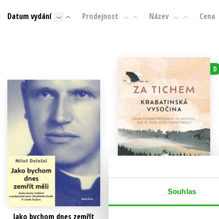
Datum vydání
Prodejnost
Název
Cena
Hobby
Auto - moto
Jazyky
Beletrie pro děti
Kalendáře
Beletrie pro dospělé
D
Kariéra a osobní rozvoj
V
Souhlas
Jako bychom dnes zemřít
Za tichem - Krabatinská