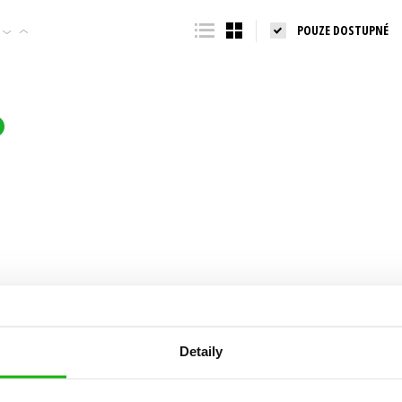
POUZE DOSTUPNÉ
Populárně - naučná pro dospělé
Young adult (SK)
Populárně - naučné pro děti
Zahraniční literatura
Předškoláci
Zdraví a životní styl
Příroda a zahrada
šechny tituly
Detaily