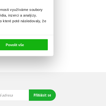
ěvnosti využíváme soubory
ia, inzerci a analýzy.
o které poté následovaly, že
Povolit vše
Přihlásit se
á adresa