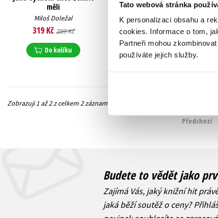
Tato webová stránka použív
měli
Vysočina
Miloš Doležal
Miloš Doležal
K personalizaci obsahu a re
319 Kč
279 Kč
399 Kč
349 Kč
cookies.
Informace o tom, ja
Partneři mohou zkombinovat t
Do košíku
Do košíku
používáte jejich služby.
Zobrazuji 1 až 2 z celkem 2 záznamů
Předchozí
Budete to vědět jako prv
Zajímá Vás, jaký knižní hit práv
jaká běží soutěž o ceny? Přihl