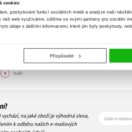
á cookies
klam, poskytování funkcí sociálních médií a analýze naší návšt
k náš web využíváme, sdílíme se svými partnery pro sociální méd
yto údaje s dalšími informacemi, které jim byly poskytnuty, neb
Přizpůsobit
Zobraz záznamů
1
Další
ní!
Vaše e-
Vaše e-
ě vychází, na jaké zboží je výhodná sleva,
mailová
mailová
Vaše e-mailov
adresa
adresa
ášením k odběru našich e-mailových