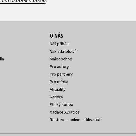
áním osobních údajů
.
O NÁS
Náš příběh
Nakladatelství
ia
Maloobchod
Pro autory
Pro partnery
Pro média
Aktuality
Kariéra
Etický kodex
Nadace Albatros
Restorio – online antikvariát