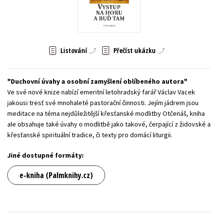
Young adult (SK)
Zahraniční literatura
Zdraví a životní styl
Všechny tituly
Listování
Přečíst ukázku
Duchovní úvahy a osobní zamyšlení oblíbeného autora
Ve své nové knize nabízí emeritní letohradský farář Václav Vacek
jakousi tresť své mnohaleté pastorační činnosti. Jejím jádrem jsou
meditace na téma nejdůležitější křesťanské modlitby Otčenáš, kniha
ale obsahuje také úvahy o modlitbě jako takové, čerpající z židovské a
křesťanské spirituální tradice, či texty pro domácí liturgii.
Jiné dostupné formáty:
e-kniha (Palmknihy.cz)