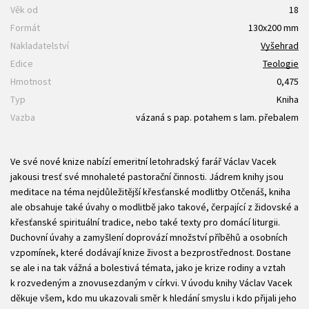
Věk od
18
Formát
130x200 mm
Nakladatelství
Vyšehrad
Edice
Teologie
Hmotnost
0,475
Typ
Kniha
Vazba
vázaná s pap. potahem s lam. přebalem
Ve své nové knize nabízí emeritní letohradský farář Václav Vacek
jakousi tresť své mnohaleté pastorační činnosti. Jádrem knihy jsou
meditace na téma nejdůležitější křesťanské modlitby Otčenáš, kniha
ale obsahuje také úvahy o modlitbě jako takové, čerpající z židovské a
křesťanské spirituální tradice, nebo také texty pro domácí liturgii.
Duchovní úvahy a zamyšlení doprovází množství příběhů a osobních
vzpomínek, které dodávají knize živost a bezprostřednost. Dostane
se ale i na tak vážná a bolestivá témata, jako je krize rodiny a vztah
k rozvedeným a znovusezdaným v církvi. V úvodu knihy Václav Vacek
děkuje všem, kdo mu ukazovali směr k hledání smyslu i kdo přijali jeho