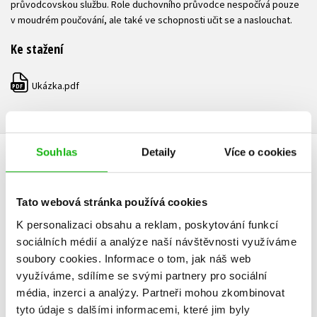
průvodcovskou službu. Role duchovního průvodce nespočívá pouze
v moudrém poučování, ale také ve schopnosti učit se a naslouchat.
Ke stažení
Ukázka.pdf
PDF
Souhlas
Detaily
Více o cookies
HODNOCENÍ ČTENÁŘŮ
V současné době nejsou vytvořena žádná uživatelská hodnocení.
Tato webová stránka používá cookies
K personalizaci obsahu a reklam, poskytování funkcí
Vaše hodnocení
sociálních médií a analýze naší návštěvnosti využíváme
soubory cookies.
Informace o tom, jak náš web
Uživatelskou recenzi mohou vkládat pouze registrovaní uživatelé
využíváme, sdílíme se svými partnery pro sociální
média, inzerci a analýzy.
Partneři mohou zkombinovat
Přihlásit
tyto údaje s dalšími informacemi, které jim byly