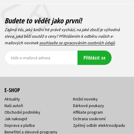
Budete to vědět jako první!
Zajímá Vás, jaký knižní hit právě vychází, na jaké zboží je výhodná
sleva, jaká běží soutěž o ceny? Přihlášením k odběru našich e-
mailových novinek
souhlasíte se zpracováním osobních údajů
.
Vaše e-
Vaše e-
Přihlásit se
mailová
mailová
Vaše e-mailová adresa
adresa
adresa
E-SHOP
Aktuality
Knižní novinky
Naši autoři
Dárkové poukazy
Obchodní podmínky
Affiliate program
Jak nakoupit
Ochrana soukromí
Doprava a platba
Zpětný odběr elektroodpadu
Benefitní a slevové programy