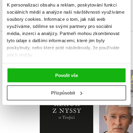
K personalizaci obsahu a reklam, poskytování funkcí
sociálních médií a analýze naší návštěvnosti využíváme
Přihlásit
soubory cookies.
Informace o tom, jak náš web
využíváme, sdílíme se svými partnery pro sociální
média, inzerci a analýzy.
Partneři mohou zkombinovat
tyto údaje s dalšími informacemi, které jim byly
MOHLO BY VÁS TAKÉ ZAJÍMAT
poskytnuty, nebo které poté následovaly, že používáte
jejich služby.
Řehoř z Nyssy o
Dobro a z
Povolit vše
Trojici
stole
,
Řehoř z Nyssy
,
Klára Man
Přizpůsobit
Lenka Karfíková
Marek V