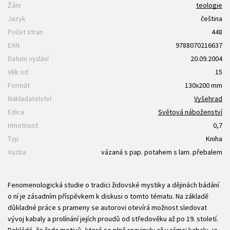
Žánr
teologie
Jazyk
čeština
Počet stran
448
EAN
9788070216637
Datum vydání
20.09.2004
Věk od
15
Formát
130x200 mm
Nakladatelství
Vyšehrad
Edice
Světová náboženství
Hmotnost
0,7
Typ
Kniha
Vazba
vázaná s pap. potahem s lam. přebalem
Fenomenologická studie o tradici židovské mystiky a dějinách bádání
o ní je zásadním příspěvkem k diskusi o tomto tématu. Na základě
důkladné práce s prameny se autorovi otevírá možnost sledovat
vývoj kabaly a prolínání jejích proudů od středověku až po 19. století.
Dokládá, že řada motivů, které se plně rozvinuly až v rámci kabaly, je