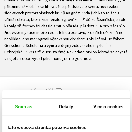
přítomno již v rabínské literatuře a představuje svéráznou reakci
židovských protorabínských kruhů na gnózi. V dalších kapitolách si
všímá i obratu, který znamenalo vypovězení Židů ze Španělska, a role
kabaly při formování chasidismu. Moše Idel představuje pro bádání o
židovské mystice nepřehlédnutelnou postavu, z dalších děl zmiňme
například jeho monografii věnovanou Abrahamu Abulafiovi. Je žákem
Gerschoma Scholema a vyučuje dějiny židovského myšlení na
Hebrejské univerzitě v Jeruzalémě. Nakladatelství Vyšehrad se chystá
v nejbližší době vydat jeho monografii o golemovi.
HODNOCENÍ ČTENÁŘŮ
V současné době nejsou vytvořena žádná uživatelská hodnocení.
Souhlas
Detaily
Více o cookies
Vaše hodnocení
Tato webová stránka používá cookies
Uživatelskou recenzi mohou vkládat pouze registrovaní uživatelé