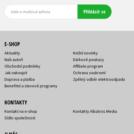
Vaše e-
Vaše e-
Přihlásit se
mailová
mailová
Vaše e-mailová adresa
adresa
adresa
E-SHOP
Aktuality
Knižní novinky
Naši autoři
Dárkové poukazy
Obchodní podmínky
Affiliate program
Jak nakoupit
Ochrana soukromí
Doprava a platba
Zpětný odběr elektroodpadu
Benefitní a slevové programy
KONTAKTY
Kontakt na e-shop
Kontakty Albatros Media
Sídlo společnosti