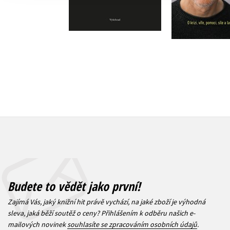
Do košík
Do košíku
319 Kč
3
295 Kč
369 Kč
Budete to vědět jako první!
Zajímá Vás, jaký knižní hit právě vychází, na jaké zboží je výhodná
sleva, jaká běží soutěž o ceny? Přihlášením k odběru našich e-
mailových novinek
souhlasíte se zpracováním osobních údajů
.