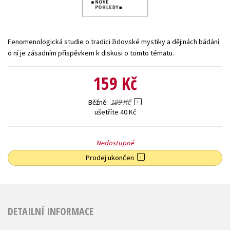
Young adult (SK)
Zahraniční literatura
Zdraví a životní styl
Všechny tituly
Fenomenologická studie o tradici židovské mystiky a dějinách bádání
o ní je zásadním příspěvkem k diskusi o tomto tématu.
159 Kč
199 Kč
Běžně
ušetříte 40 Kč
Nedostupné
Prodej ukončen
DETAILNÍ INFORMACE