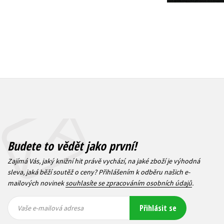
Budete to vědět jako první!
Zajímá Vás, jaký knižní hit právě vychází, na jaké zboží je výhodná
sleva, jaká běží soutěž o ceny? Přihlášením k odběru našich e-
mailových novinek
souhlasíte se zpracováním osobních údajů
.
Vaše e-
Vaše e-
Přihlásit se
mailová
mailová
Vaše e-mailová adresa
adresa
adresa