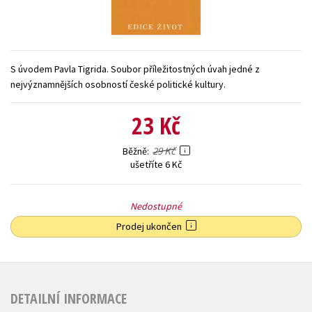
Young adult (SK)
Zahraniční literatura
Zdraví a životní styl
Všechny tituly
S úvodem Pavla Tigrida. Soubor příležitostných úvah jedné z
nejvýznamnějších osobností české politické kultury.
23 Kč
29 Kč
Běžně
ušetříte 6 Kč
Nedostupné
Prodej ukončen
DETAILNÍ INFORMACE