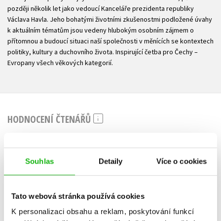
později několik let jako vedoucí Kanceláře prezidenta republiky
Václava Havla. Jeho bohatými životními zkušenostmi podložené úvahy
k aktuálním tématům jsou vedeny hlubokým osobním zájmem o
přítomnou a budoucí situaci naší společnosti v měnících se kontextech
politiky, kultury a duchovního života. Inspirující četba pro Čechy –
Evropany všech věkových kategorií.
HODNOCENÍ ČTENÁŘŮ
V současné době nejsou vytvořena žádná uživatelská hodnocení.
Souhlas
Detaily
Více o cookies
Vaše hodnocení
Uživatelskou recenzi mohou vkládat pouze registrovaní uživatelé
Tato webová stránka používá cookies
Přihlásit
K personalizaci obsahu a reklam, poskytování funkcí