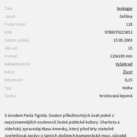
Žánr
teologie
Jazyk
čeština
Počet stran
128
EAN
9788070215852
Datum vydání
15.05.2003
Věk od
15
Formát
120x185 mm
Nakladatelství
Vyšehrad
Edice
Život
Hmotnost
0,15
Typ
Kniha
Vazba
brožovaná lepená
S úvodem Pavla Tigrida. Soubor příležitostných úvah jedné z
nejvýznamnějších osobností české politické kultury. Chartista a
vídeňský zpravodaj Hlasu Ameriky, který před lety statečně
zveřejňoval zprávy o tajných zločinech komunistické moci, působil