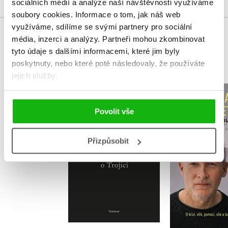
sociálních médií a analýze naší návštěvnosti využíváme
soubory cookies.
Informace o tom, jak náš web
využíváme, sdílíme se svými partnery pro sociální
média, inzerci a analýzy.
Partneři mohou zkombinovat
MOHLO BY VÁS TAKÉ ZAJÍMAT
tyto údaje s dalšími informacemi, které jim byly
poskytnuty, nebo které poté následovaly, že používáte
jejich služby.
Řehoř z Nyssy o
Dobro a z
Trojici
stole
Povolit vše
,
Řehoř z Nyssy
,
Klára Man
Lenka Karfíková
Marek V
Přizpůsobit
Do košík
Do košíku
319 Kč
3
295 Kč
369 Kč