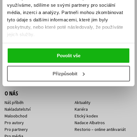
E-SHOP
využíváme, sdílíme se svými partnery pro sociální
Aktuality
Knižní novinky
média, inzerci a analýzy.
Partneři mohou zkombinovat
Naši autoři
Dárkové poukazy
tyto údaje s dalšími informacemi, které jim byly
Obchodní podmínky
Affiliate program
poskytnuty, nebo které poté následovaly, že používáte
Jak nakoupit
Ochrana soukromí
jejich služby.
Doprava a platba
Zpětný odběr elektroodpadu
Benefitní a slevové programy
Povolit vše
KONTAKTY
Kontakt na e-shop
Kontakty Albatros Media
Přizpůsobit
Sídlo společnosti
O NÁS
Náš příběh
Aktuality
Nakladatelství
Kariéra
Maloobchod
Etický kodex
Pro autory
Nadace Albatros
Pro partnery
Restorio – online antikvariát
Pro média