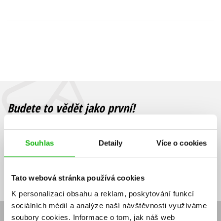
Young adult (SK)
Zahraniční literatura
Zdraví a životní styl
Všechny tituly
Budete to vědět jako první!
Zajímá Vás, jaký knižní hit právě vychází, na jaké zboží je výhodná
sleva, jaká běží soutěž o ceny? Přihlášením k odběru našich e-
Souhlas
Detaily
Více o cookies
mailových novinek
souhlasíte se zpracováním osobních údajů
.
Vaše e-
Vaše e-
Přihlásit se
mailová
mailová
Vaše e-mailová adresa
adresa
adresa
Tato webová stránka používá cookies
K personalizaci obsahu a reklam, poskytování funkcí
sociálních médií a analýze naší návštěvnosti využíváme
soubory cookies.
Informace o tom, jak náš web