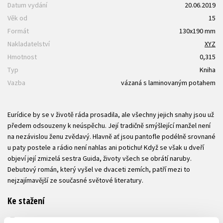
Datum vydání
20.06.2019
Věk od
15
Formát
130x190 mm
Nakladatelství
XYZ
Hmotnost
0,315
Typ
Kniha
Vazba
vázaná s laminovaným potahem
Eurídice by se v životě ráda prosadila, ale všechny jejich snahy jsou už
předem odsouzeny k neúspěchu. Její tradičně smýšlející manžel není
na nezávislou ženu zvědavý. Hlavně ať jsou pantofle podélně srovnané
u paty postele a rádio není nahlas ani potichu! Když se však u dveří
objeví její zmizelá sestra Guida, životy všech se obrátí naruby.
Debutový román, který vyšel ve dvaceti zemích, patří mezi to
nejzajímavější ze současné světové literatury.
Ke stažení