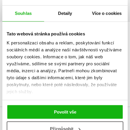
Ukázka.pdf
PDF
Souhlas
Detaily
Více o cookies
Tato webová stránka používá cookies
HODNOCENÍ ČTENÁŘŮ
K personalizaci obsahu a reklam, poskytování funkcí
V současné době nejsou vytvořena žádná uživatelská hodnocení.
sociálních médií a analýze naší návštěvnosti využíváme
soubory cookies.
Informace o tom, jak náš web
využíváme, sdílíme se svými partnery pro sociální
Vaše hodnocení
média, inzerci a analýzy.
Partneři mohou zkombinovat
Uživatelskou recenzi mohou vkládat pouze registrovaní uživatelé
tyto údaje s dalšími informacemi, které jim byly
poskytnuty, nebo které poté následovaly, že používáte
Přihlásit
jejich služby.
Povolit vše
MOHLO BY VÁS TAKÉ ZAJÍMAT
Přizpůsobit