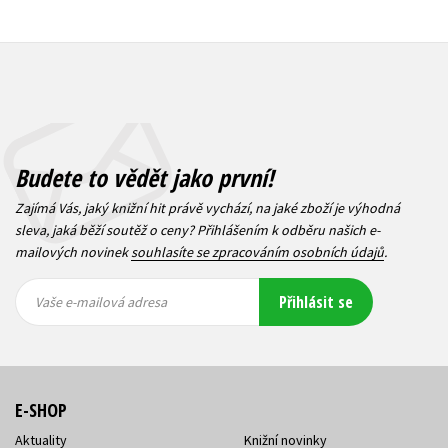
Budete to vědět jako první!
Zajímá Vás, jaký knižní hit právě vychází, na jaké zboží je výhodná
sleva, jaká běží soutěž o ceny? Přihlášením k odběru našich e-
mailových novinek
souhlasíte se zpracováním osobních údajů
.
Vaše e-
Vaše e-
Přihlásit se
mailová
mailová
Vaše e-mailová adresa
adresa
adresa
E-SHOP
Aktuality
Knižní novinky