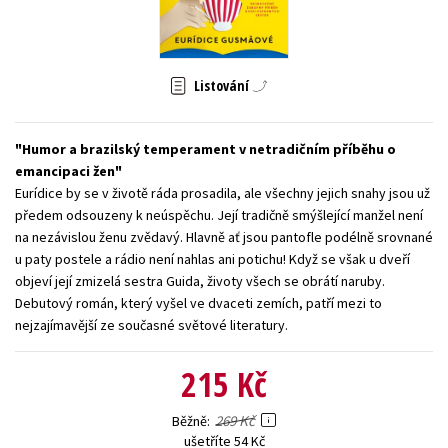
Young adult (SK)
Zahraniční literatura
Zdraví a životní styl
Všechny tituly
Listování
Humor a brazilský temperament v netradičním příběhu o
emancipaci žen
Eurídice by se v životě ráda prosadila, ale všechny jejich snahy jsou už
předem odsouzeny k neúspěchu. Její tradičně smýšlející manžel není
na nezávislou ženu zvědavý. Hlavně ať jsou pantofle podélně srovnané
u paty postele a rádio není nahlas ani potichu! Když se však u dveří
objeví její zmizelá sestra Guida, životy všech se obrátí naruby.
Debutový román, který vyšel ve dvaceti zemích, patří mezi to
nejzajímavější ze současné světové literatury.
215 Kč
269 Kč
Běžně
ušetříte 54 Kč