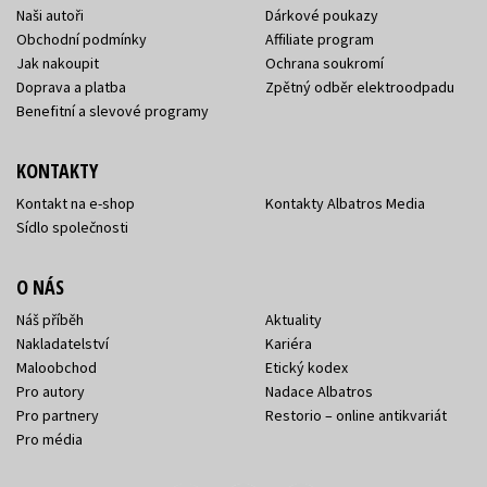
Naši autoři
Dárkové poukazy
Obchodní podmínky
Affiliate program
Jak nakoupit
Ochrana soukromí
Doprava a platba
Zpětný odběr elektroodpadu
Benefitní a slevové programy
KONTAKTY
Kontakt na e-shop
Kontakty Albatros Media
Sídlo společnosti
O NÁS
Náš příběh
Aktuality
Nakladatelství
Kariéra
Maloobchod
Etický kodex
Pro autory
Nadace Albatros
Pro partnery
Restorio – online antikvariát
Pro média