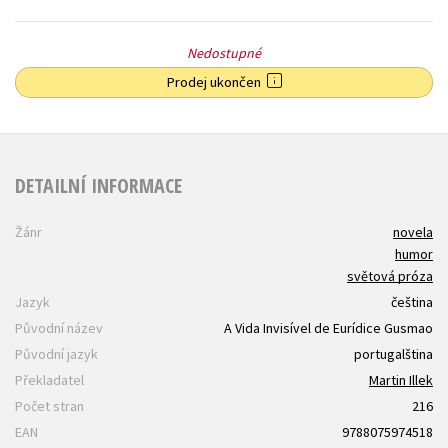
Nedostupné
Prodej ukončen
DETAILNÍ INFORMACE
Žánr
novela
humor
světová próza
Jazyk
čeština
Původní název
A Vida Invisível de Eurídice Gusmao
Původní jazyk
portugalština
Překladatel
Martin Illek
Počet stran
216
EAN
9788075974518