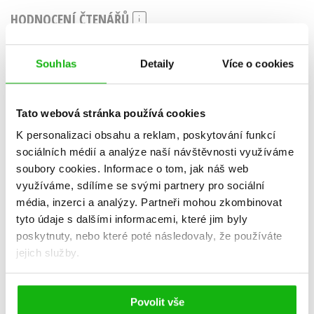
HODNOCENÍ ČTENÁŘŮ
Souhlas
Detaily
Více o cookies
Anna Pechocova
13.04.2026
Knihu jsem přečetla jedním dechem. Není moc dlouhá, takže jsem si s
Tato webová stránka používá cookies
ní krásně zkrátila čekání na letišti a následně let. Autorka skurečně ví,
K personalizaci obsahu a reklam, poskytování funkcí
jak vás vtáhnout do děje a v knížce není nic navíc (vlastně jsem skoro
sociálních médií a analýze naší návštěvnosti využíváme
nikdy nevěděla, co se bude dít dál). Závěr vás donutí k zamyšlení.
Opravdu zajímavá knížka, moc mě bavila.
soubory cookies.
Informace o tom, jak náš web
využíváme, sdílíme se svými partnery pro sociální
média, inzerci a analýzy.
Partneři mohou zkombinovat
Vaše hodnocení
tyto údaje s dalšími informacemi, které jim byly
poskytnuty, nebo které poté následovaly, že používáte
Uživatelskou recenzi mohou vkládat pouze registrovaní uživatelé
jejich služby.
Přihlásit
Povolit vše