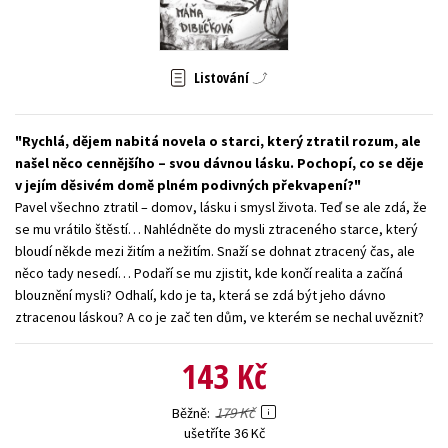
Young adult (SK)
Zahraniční literatura
Zdraví a životní styl
Všechny tituly
Listování
Rychlá, dějem nabitá novela o starci, který ztratil rozum, ale
našel něco cennějšího – svou dávnou lásku. Pochopí, co se děje
v jejím děsivém domě plném podivných překvapení?
Pavel všechno ztratil – domov, lásku i smysl života. Teď se ale zdá, že
se mu vrátilo štěstí… Nahlédněte do mysli ztraceného starce, který
bloudí někde mezi žitím a nežitím. Snaží se dohnat ztracený čas, ale
něco tady nesedí… Podaří se mu zjistit, kde končí realita a začíná
blouznění mysli? Odhalí, kdo je ta, která se zdá být jeho dávno
ztracenou láskou? A co je zač ten dům, ve kterém se nechal uvěznit?
143 Kč
179 Kč
Běžně
ušetříte 36 Kč