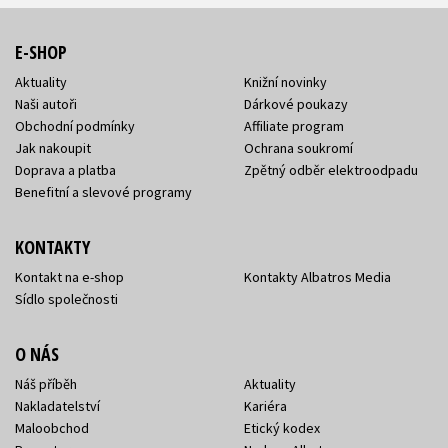
E-SHOP
Aktuality
Knižní novinky
Naši autoři
Dárkové poukazy
Obchodní podmínky
Affiliate program
Jak nakoupit
Ochrana soukromí
Doprava a platba
Zpětný odběr elektroodpadu
Benefitní a slevové programy
KONTAKTY
Kontakt na e-shop
Kontakty Albatros Media
Sídlo společnosti
O NÁS
Náš příběh
Aktuality
Nakladatelství
Kariéra
Maloobchod
Etický kodex