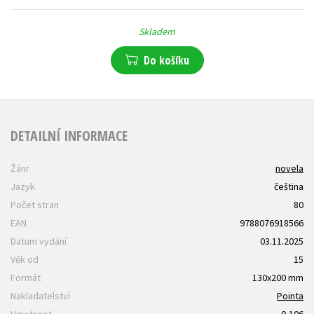
Skladem
Do košíku
DETAILNÍ INFORMACE
Žánr
novela
Jazyk
čeština
Počet stran
80
EAN
9788076918566
Datum vydání
03.11.2025
Věk od
15
Formát
130x200 mm
Nakladatelství
Pointa
Hmotnost
0,106