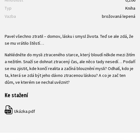
Typ
Kniha
Vazba
brožovaná lepená
Pavel všechno ztratil – domov, lásku i smysl života. Teď se ale zdá, že
se mu vrátilo štěstí…
Nahlédněte do mysli ztraceného starce, který bloudí někde mezi žitím
a nežitím. Snaží se dohnat ztracený čas, ale něco tady nesedí… Podaří
se mu zjistit, kde končí realita a začíná blouznění mysli? Odhalí, kdo je
ta, která se zdá být jeho dávno ztracenou láskou? A co je zač ten
dům, ve kterém se nechal uvěznit?
Ke stažení
Ukázka.pdf
PDF