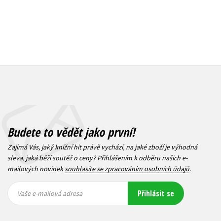
Budete to vědět jako první!
Zajímá Vás, jaký knižní hit právě vychází, na jaké zboží je výhodná
sleva, jaká běží soutěž o ceny? Přihlášením k odběru našich e-
mailových novinek
souhlasíte se zpracováním osobních údajů
.
Vaše e-
Vaše e-
Přihlásit se
mailová
mailová
Vaše e-mailová adresa
adresa
adresa