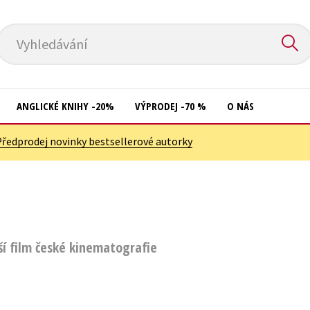
Vyhledávání
ANGLICKÉ KNIHY -20%
VÝPRODEJ -70 %
O NÁS
Předprodej novinky bestsellerové autorky
Přírodní vědy
Křížovky
Společnost, politika
Kuchařky
Technika a věda
New Adult
Učebnice
Ostatní
ší film české kinematografie
Umění a kultura
Počítače
Výchova a pedagogika
Poezie
Young adult