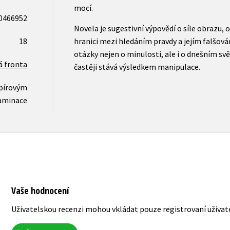
mocí.
0466952
Novela je sugestivní výpovědí o síle obrazu, o
18
hranici mezi hledáním pravdy a jejím falšov
otázky nejen o minulosti, ale i o dnešním svě
á fronta
častěji stává výsledkem manipulace.
apírovým
aminace
Vaše hodnocení
Uživatelskou recenzi mohou vkládat pouze registrovaní uživat