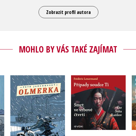
Zobrazit profil autora
MOHLO BY VÁS TAKÉ ZAJÍMAT
Případy soudce Ti:
Olmerka
Smrt ve vrbové čtvrti
Petr Jarchovský
(audiokniha na CD)
Frédéric Lenormand