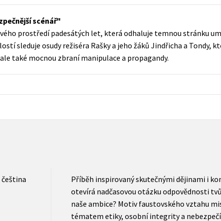
Populárně - naučná pro dospělé
Young adult (SK)
ezpečnější scénář
Populárně - naučné pro děti
lmového prostředí padesátých let, která odhaluje temnou stránku u
Zahraniční literatura
Předškoláci
lostí sleduje osudy režiséra Rašky a jeho žáků Jindřicha a Tondy, k
Zdraví a životní styl
, ale také mocnou zbraní manipulace a propagandy.
Příroda a zahrada
šechny tituly
čeština
Příběh inspirovaný skutečnými dějinami i ko
otevírá nadčasovou otázku odpovědnosti tvů
naše ambice? Motiv faustovského vztahu mist
tématem etiky, osobní integrity a nebezpečí