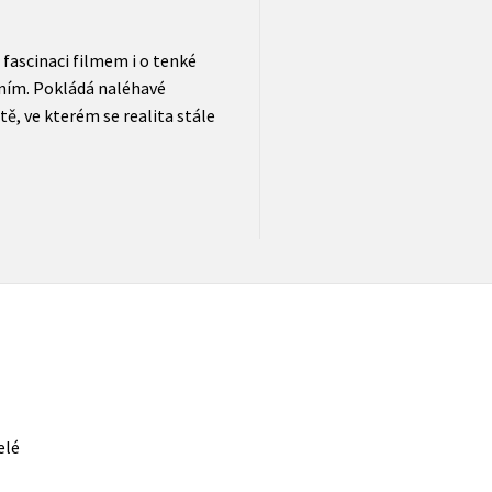
 fascinaci filmem i o tenké
áním. Pokládá naléhavé
tě, ve kterém se realita stále
elé