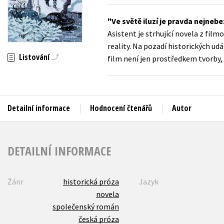
Auto - moto
Jazyky
Ve světě iluzí je pravda nejneb
Beletrie pro děti
Asistent je strhující novela z fi
Kalendáře
Beletrie pro dospělé
reality. Na pozadí historických udá
Kariéra a osobní rozvoj
Listování
film není jen prostředkem tvorby
Byznys a ekonomie
Komiks
Detailní informace
Hodnocení čtenářů
Autor
V
DETAILNÍ INFORMACE
Žánr
historická próza
Jazyk
novela
společenský román
česká próza