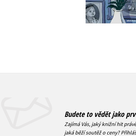
Do košíku
Do košíku
295 Kč
369 Kč
319 Kč
399 Kč
Budete to vědět jako prv
Zajímá Vás, jaký knižní hit práv
jaká běží soutěž o ceny? Přihl