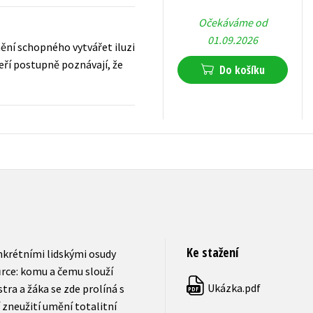
Očekáváme od
01.09.2026
mění schopného vytvářet iluzi
teří postupně poznávají, že
Do košíku
279
Kč
s DPH
Ke stažení
nkrétními lidskými osudy
rce: komu a čemu slouží
Ukázka.pdf
ra a žáka se zde prolíná s
PDF
 zneužití umění totalitní