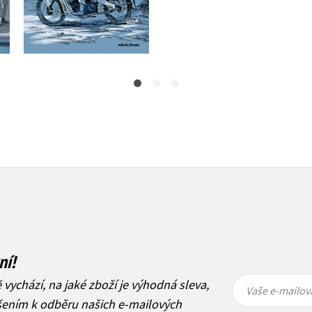
Do košíku
Do košíku
279 Kč
349 Kč
319 Kč
399 Kč
ní!
Vaše e-
Vaše e-
ě vychází, na jaké zboží je výhodná sleva,
mailová
mailová
Vaše e-mailov
adresa
adresa
ášením k odběru našich e-mailových