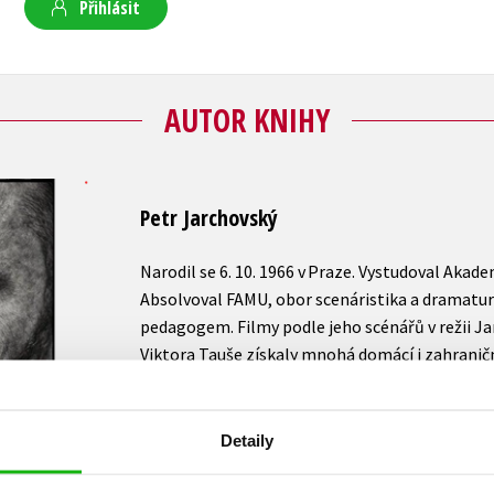
Přihlásit
AUTOR KNIHY
Petr Jarchovský
Narodil se 6. 10. 1966 v Praze. Vystudoval Aka
Absolvoval FAMU, obor scenáristika a dramaturgi
pedagogem. Filmy podle jeho scénářů v režii Ja
Viktora Tauše získaly mnohá domácí i zahraničn
přijetím publika i uznáním kritiky. Spolupraco
Šabachem, na základě jeho textů vytvořil scén
Šakalí léta a k divácky oblíbeným hořkým kome
Detaily
Občanský průkaz a U mě dobrý. České lvy získal
pomáhat a Horem pádem. Film Musíme si pomá