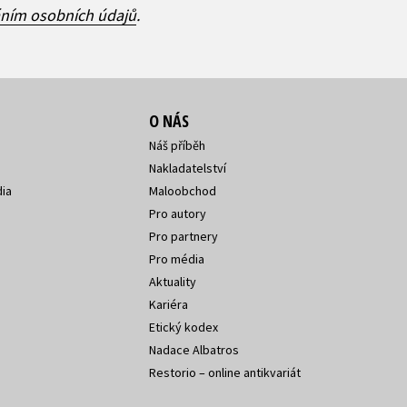
áním osobních údajů
.
O NÁS
Náš příběh
Nakladatelství
ia
Maloobchod
Pro autory
Pro partnery
Pro média
Aktuality
Kariéra
Etický kodex
Nadace Albatros
Restorio – online antikvariát