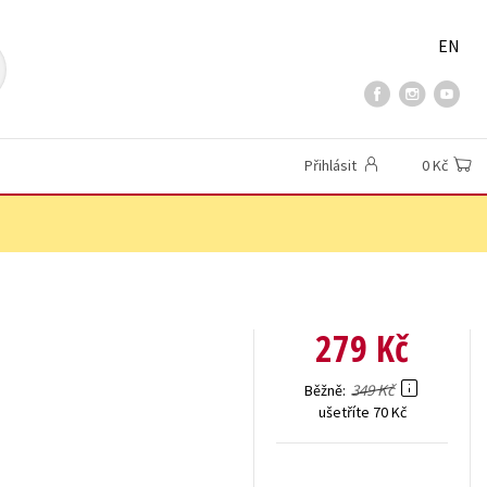
EN
Přihlásit
0 Kč
279 Kč
349 Kč
Běžně
ušetříte 70 Kč