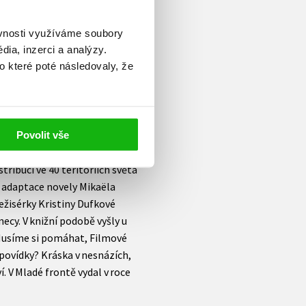
 adaptace novely Květy
Musíme si pomáhat byl jako
ěvnosti využíváme soubory
 Sundance. Film Horem Pádem z
ia, inzerci a analýzy.
o které poté následovaly, že
aničních festivalech, včetně
 ke kterým psal scénář, byly
 scénáře Kráska v nesnázích
o růže získal dvě ocenění na
MFF v Karlových Varech a film
Povolit vše
recký výkon, dostal se do
tribuci ve 40 teritoriích světa
o adaptace novely Mikaëla
ežisérky Kristiny Dufkové
ecy. V knižní podobě vyšly u
 Musíme si pomáhat, Filmové
 povídky? Kráska v nesnázích,
 V Mladé frontě vydal v roce