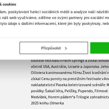
á cookies
byl nominován na Oscara, stejně tak jako jeho
Legátové v režii Ondřeje Trojana Želary. Film 
klam, poskytování funkcí sociálních médií a analýze naší návšt
vůbec první český snímek uveden na festivalu
k náš web využíváme, sdílíme se svými partnery pro sociální méd
yto údaje s dalšími informacemi, které jim byly poskytnuty, neb
roku 2004 byl s úspěchem uváděn na mnoha zahr
prestižních v Torontu a v Telluride. Čtyři filmy,
uváděny v kinodistribuci v USA. Film podle jeho
získal cenu poroty MFF Karlovy Vary, Kawasakih
Berlinale. Film Líbánky získal cenu za režii na 
Přizpůsobit
Učitelka tamtéž získal cenu za hlavní ženský he
soutěže festivalu v Palm Springs a získal kinodis
včetně USA, Austrálie, Izraele a Japonska. Jeh
Olliviera k animovanému filmu Život k sežrání r
získal Cenu poroty na prestižním festivale v Ann
nakladatelství Paseka beletrizované scénáře:
povídky: Šakalí léta, Pelíšky, Pupendo, Filmové
Medvídek, Horem pádem“a Trilogie zahradnictví.
2025 knihu
Olmerka
.