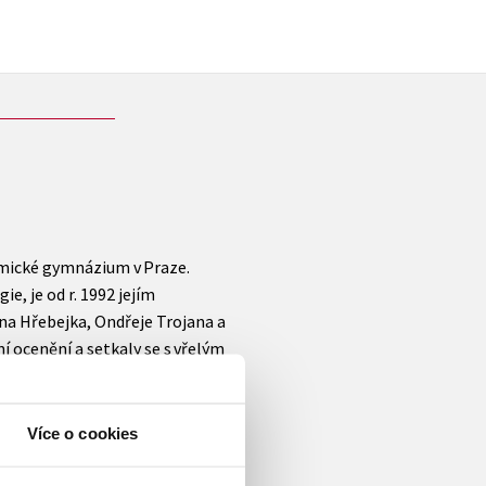
demické gymnázium v Praze.
e, je od r. 1992 jejím
na Hřebejka, Ondřeje Trojana a
í ocenění a setkaly se s vřelým
val se spisovatelem Petrem
áře k filmovému muzikálu
diím Pelíšky, Pupendo,
Více o cookies
 za scénáře k filmům Musíme si
hat režiséra Jana Hřebejka