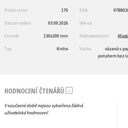
Počet stran
176
EAN
978802
Datum vydání
03.09.2026
Věk od
Formát
130x200 mm
Nakladatelství
Mlad
Typ
Kniha
Vazba
vázaná s p
potahem bez l
HODNOCENÍ ČTENÁŘŮ
V současné době nejsou vytvořena žádná
uživatelská hodnocení.