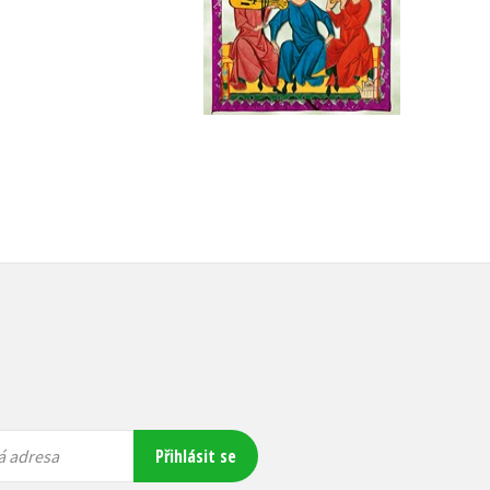
Do košíku
319 Kč
399 Kč
319 Kč
399 Kč
Přihlásit se
á adresa