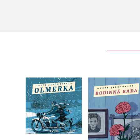
Olmerka (audiokniha
Rodinná rada
na CD)
Petr Jarchovský
Petr Jarchovský