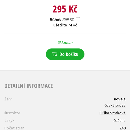
295 Kč
369 Kč
Běžně
ušetříte 74 Kč
Skladem
Do košíku
DETAILNÍ INFORMACE
Žánr
novela
česká próza
Ilustrátor
Eliška Straková
Jazyk
čeština
Počet stran
240