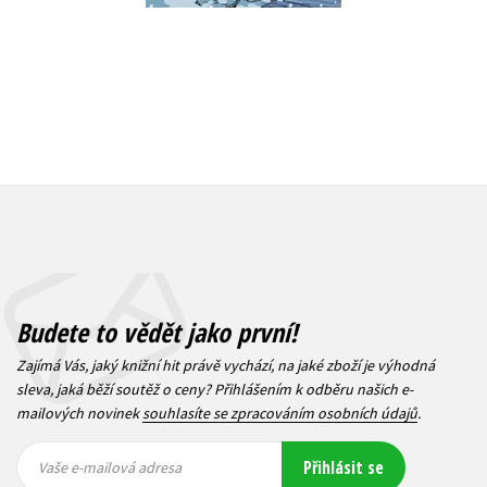
Budete to vědět jako první!
Zajímá Vás, jaký knižní hit právě vychází, na jaké zboží je výhodná
sleva, jaká běží soutěž o ceny? Přihlášením k odběru našich e-
mailových novinek
souhlasíte se zpracováním osobních údajů
.
Vaše e-
Vaše e-
Přihlásit se
mailová
mailová
Vaše e-mailová adresa
adresa
adresa