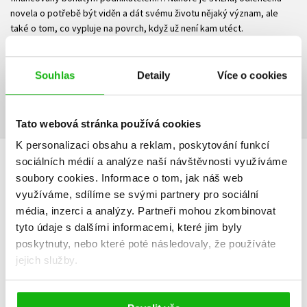
novela o potřebě být viděn a dát svému životu nějaký význam, ale
také o tom, co vypluje na povrch, když už není kam utéct.
Ke stažení
Souhlas
Detaily
Více o cookies
Ukázka.pdf
PDF
Tato webová stránka používá cookies
K personalizaci obsahu a reklam, poskytování funkcí
sociálních médií a analýze naší návštěvnosti využíváme
HODNOCENÍ ČTENÁŘŮ
soubory cookies.
Informace o tom, jak náš web
využíváme, sdílíme se svými partnery pro sociální
V současné době nejsou vytvořena žádná uživatelská hodnocení.
média, inzerci a analýzy.
Partneři mohou zkombinovat
tyto údaje s dalšími informacemi, které jim byly
Vaše hodnocení
poskytnuty, nebo které poté následovaly, že používáte
jejich služby.
Uživatelskou recenzi mohou vkládat pouze registrovaní uživatelé
Přihlásit