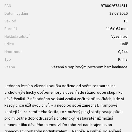
EAN
9788026734611
Datum vydání
27.07.2026
Věk od
18
Formát
116x164 mm
Nakladatelství
Vyšehrad
Edice
Tvář
Hmotnost
0,244
Typ
Kniha
Vazba
vázaná s papírovým potahem bez laminace
Jednoho letního víkendu bouřka odřízne od světa restauraci na
vrcholu výletnicky oblíbené hory a uvězní zde různorodou skupinku
návštěvníků. Z náhodného setkání vzniká večírek při svíčkách, kde si
každý chce užít svou chvíli – a něco po sobě zanechat. Trampové
zapíjejí žal za zemřelého šerifa, roztoužený pingl si připravuje půdu
pro milostné dobrodružství a cholerický restauratér už možná
neunese tíhu dávného tajemství. Do toho zní nad krajem zvon
financovaný bohatým podnikatelem… Nahoře je svižná, odlehčená