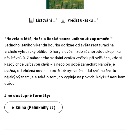
Young adult (SK)
Zahraniční literatura
Zdraví a životní styl
Listování
Přečíst ukázku
Všechny tituly
Novela o létě, Hoře a lidské touze uniknout zapomnění
Jednoho letního víkendu bouřka odřízne od světa restauraci na
vrcholu výletnicky oblíbené hory a uvězní zde různorodou skupinku
návštěvníků. Z náhodného setkání vzniká večírek při svíčkách, kde si
každý chce užít svou chvíli – a něco po sobě zanechat. Nahoře je
svižná, odlehčená novela o potřebě být viděn a dát svému životu
nějaký význam, ale také o tom, co vypluje na povrch, když už není kam
utéct.
Jiné dostupné formáty:
e-kniha (Palmknihy.cz)