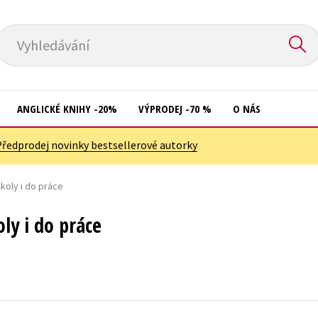
Vyhledávání
ANGLICKÉ KNIHY -20%
VÝPRODEJ -70 %
O NÁS
Předprodej novinky bestsellerové autorky
Přírodní vědy
Křížovky
Společnost, politika
koly i do práce
Kuchařky
Technika a věda
New Adult
ly i do práce
Učebnice
Ostatní
Umění a kultura
Počítače
Výchova a pedagogika
Poezie
Young adult