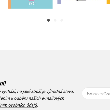
239 Kč
299 Kč
ní!
Vaše e-
Vaše e-
ě vychází, na jaké zboží je výhodná sleva,
mailová
mailová
Vaše e-mailov
adresa
adresa
ášením k odběru našich e-mailových
áním osobních údajů
.