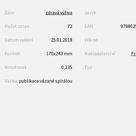
Žánr
zdravá výživa
Jazyk
Počet stran
72
EAN
978802
Datum vydání
25.01.2018
Věk od
Formát
170x243 mm
Nakladatelství
F
Hmotnost
0,235
Typ
Vazba
publikace vázané spirálou