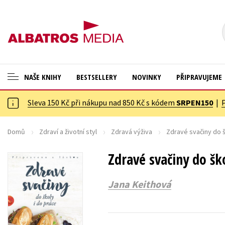
NAŠE KNIHY
BESTSELLERY
NOVINKY
PŘIPRAVUJEME
Sleva 150 Kč při nákupu nad 850 Kč s kódem
SRPEN150
|
ANGLICKÉ KNIHY -20 %
Cestování
VÝPRODEJ -70 %
Dárkové publikace
Domů
Zdraví a životní styl
Zdravá výživa
Zdravé svačiny do š
KNIHY S DÁRKEM
Dárkové zboží
Zdravé svačiny do ško
ASTERIX S DÁRKEM
Digitální fotografie
Jana Keithová
🎁DÁRKOVÉ PUBLIKACE
Esoterika a duchovní svět
✉️ DÁRKOVÉ POUKAZY
Historie a military
Hobby