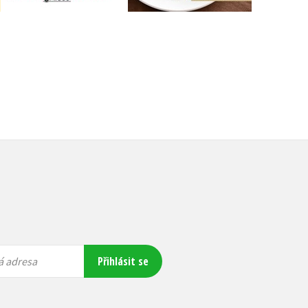
239 Kč
299 Kč
215 Kč
269 Kč
Přihlásit se
á adresa