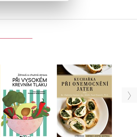
Kuchařka při
Bezez
Zdravá a chutná strava
onemocnění jater
one
při vysokém krevním
tlaku
,
Vladimíra Havlová
,
R
Pavel Drastich
Sven-David Muller
Do košíku
Do košíku