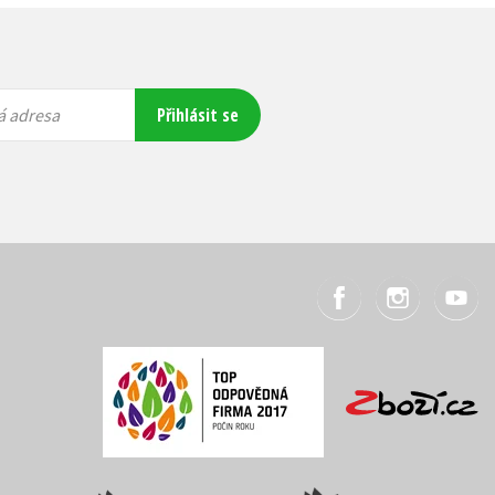
Přihlásit se
á adresa