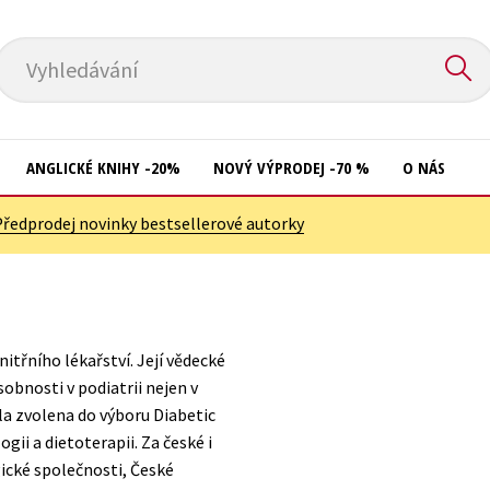
Vyhledávání
ANGLICKÉ KNIHY -20%
NOVÝ VÝPRODEJ -70 %
O NÁS
Předprodej novinky bestsellerové autorky
Přírodní vědy
Křížovky
Společnost, politika
Kuchařky
Technika a věda
New Adult
itřního lékařství. Její vědecké
Učebnice
Ostatní
obnosti v podiatrii nejen v
Umění a kultura
yla zvolena do výboru Diabetic
Počítače
gii a dietoterapii. Za české i
Výchova a pedagogika
Poezie
ické společnosti, České
Young adult