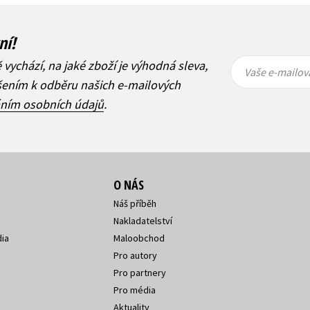
ní!
Vaše e-
Vaše e-
ě vychází, na jaké zboží je výhodná sleva,
mailová
mailová
Vaše e-mailov
adresa
adresa
ášením k odběru našich e-mailových
áním osobních údajů
.
O NÁS
Náš příběh
Nakladatelství
ia
Maloobchod
Pro autory
Pro partnery
Pro média
Aktuality