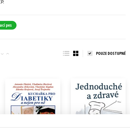
EP.
Populárně - naučná pro dospělé
Young adult (SK)
Populárně - naučné pro děti
Zahraniční literatura
Předškoláci
ací pes
Zdraví a životní styl
Příroda a zahrada
POUZE DOSTUPNÉ
šechny tituly