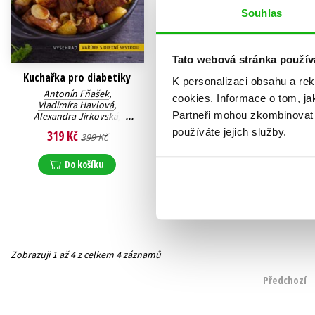
Souhlas
Tato webová stránka použív
Kuchařka pro diabetiky
Recepty se sníženým
K personalizaci obsahu a re
obsahem tuků, zejména
Antonín Fňašek
,
cookies.
Informace o tom, ja
cholesterolu
Vladimíra Havlová
,
Partneři mohou zkombinovat t
Alexandra Jirkovská
,
Vladimíra Havlová
,
MUDr. Zdenka Krejsová
,
Alexandra Jirkovská
používáte jejich služby.
319 Kč
399 Kč
MUDr. Vlastislav Kaplan
,
199 Kč
Josef Švejnoha
249 Kč
Do košíku
Do košíku
Zobrazuji 1 až 4 z celkem 4 záznamů
Předchozí