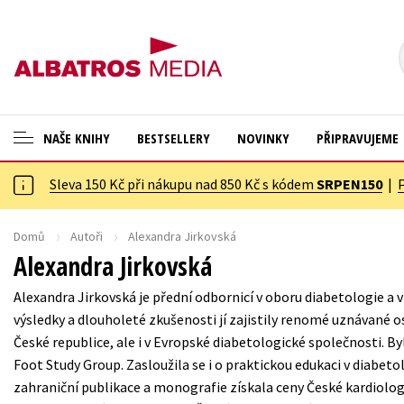
NAŠE KNIHY
BESTSELLERY
NOVINKY
PŘIPRAVUJEME
Sleva 150 Kč při nákupu nad 850 Kč s kódem
SRPEN150
|
ANGLICKÉ KNIHY -20 %
Cestování
NOVÝ VÝPRODEJ -70 %
Dárkové publikace
Domů
Autoři
Alexandra Jirkovská
Alexandra Jirkovská
KNIHY S DÁRKEM
Dárkové zboží
Alexandra Jirkovská je přední odbornicí v oboru diabetologie a vn
ASTERIX S DÁRKEM
Digitální fotografie
výsledky a dlouholeté zkušenosti jí zajistily renomé uznávané os
🎁DÁRKOVÉ PUBLIKACE
Esoterika a duchovní svět
České republice, ale i v Evropské diabetologické společnosti. B
Foot Study Group. Zasloužila se i o praktickou edukaci v diabetolo
✉️ DÁRKOVÉ POUKAZY
Historie a military
zahraniční publikace a monografie získala ceny České kardiolog
Hobby