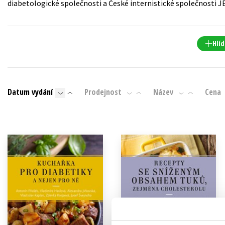
diabetologické společnosti a České internistické společnosti J
Auto - moto
Jazyky
Beletrie pro děti
Kalendáře
Beletrie pro dospělé
Hlíd
Kariéra a osobní rozvoj
Byznys a ekonomie
Komiks
Datum vydání
Prodejnost
Název
Cena
V