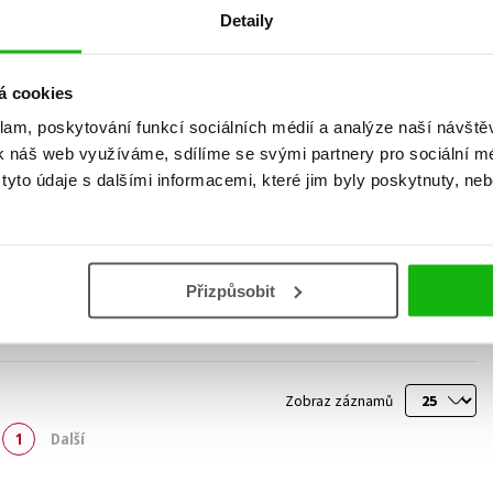
Detaily
á cookies
Kuchařka pro diabetiky
Jednoduché a zdravé
klam, poskytování funkcí sociálních médií a analýze naší návšt
recepty pro seniory
Antonín Fňašek
,
k náš web využíváme, sdílíme se svými partnery pro sociální méd
Vladimíra Havlová
,
Vladimíra Havlová
,
yto údaje s dalšími informacemi, které jim byly poskytnuty, neb
Alexandra Jirkovská
,
Alexandra Jirkovská
MUDr. Zdenka Krejsová
,
319 Kč
159 Kč
399 Kč
199 Kč
MUDr. Vlastislav Kaplan
,
Josef Švejnoha
Do košíku
Do košíku
Přizpůsobit
Zobraz záznamů
1
Další