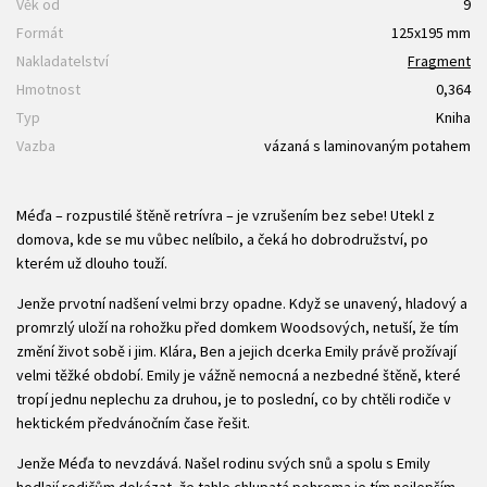
Věk od
9
Formát
125x195 mm
Nakladatelství
Fragment
Hmotnost
0,364
Typ
Kniha
Vazba
vázaná s laminovaným potahem
Méďa – rozpustilé štěně retrívra – je vzrušením bez sebe! Utekl z
domova, kde se mu vůbec nelíbilo, a čeká ho dobrodružství, po
kterém už dlouho touží.
Jenže prvotní nadšení velmi brzy opadne. Když se unavený, hladový a
promrzlý uloží na rohožku před domkem Woodsových, netuší, že tím
změní život sobě i jim. Klára, Ben a jejich dcerka Emily právě prožívají
velmi těžké období. Emily je vážně nemocná a nezbedné štěně, které
tropí jednu neplechu za druhou, je to poslední, co by chtěli rodiče v
hektickém předvánočním čase řešit.
Jenže Méďa to nevzdává. Našel rodinu svých snů a spolu s Emily
hodlají rodičům dokázat, že tahle chlupatá pohroma je tím nejlepším