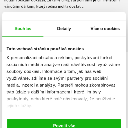
vánočním dárkem, který rodina mohla dostat…
Ke stažení
Souhlas
Detaily
Více o cookies
Ukázka.pdf
PDF
Tato webová stránka používá cookies
K personalizaci obsahu a reklam, poskytování funkcí
sociálních médií a analýze naší návštěvnosti využíváme
HODNOCENÍ ČTENÁŘŮ
soubory cookies.
Informace o tom, jak náš web
využíváme, sdílíme se svými partnery pro sociální
V současné době nejsou vytvořena žádná uživatelská hodnocení.
média, inzerci a analýzy.
Partneři mohou zkombinovat
tyto údaje s dalšími informacemi, které jim byly
Vaše hodnocení
poskytnuty, nebo které poté následovaly, že používáte
Uživatelskou recenzi mohou vkládat pouze registrovaní uživatelé
jejich služby.
Přihlásit
Povolit vše