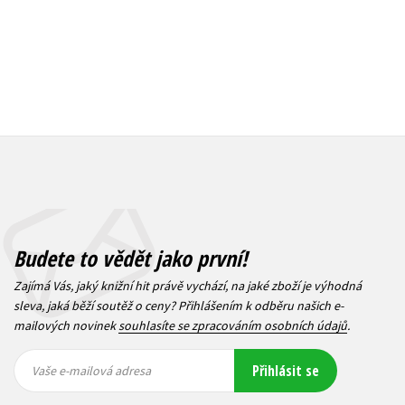
Budete to vědět jako první!
Zajímá Vás, jaký knižní hit právě vychází, na jaké zboží je výhodná
sleva, jaká běží soutěž o ceny? Přihlášením k odběru našich e-
mailových novinek
souhlasíte se zpracováním osobních údajů
.
Vaše e-
Vaše e-
Přihlásit se
mailová
mailová
Vaše e-mailová adresa
adresa
adresa