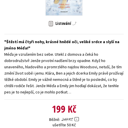
Young adult (SK)
Zahraniční literatura
Zdraví a životní styl
Všechny tituly
Listování
Štěstí má čtyři nohy, krásné hnědé oči, veliké srdce a slyší na
jméno Méďa!
Méďa je vzrušením bez sebe. Utekl z domova a čeká ho
dobrodružství! Jenže prvotní nadšení brzy opadne. Když ho
unaveného, hladového a promrzlého najdou Woodsovi, netuší, že tím
změní život sobě i jemu. Klára, Ben a jejich dcerka Emily právě prožívají
těžké období. Emily je vážně nemocná a štěně je to poslední, co by
chtěli rodiče řešit. Jenže Méďa a Emily jim hodlají dokázat, že tenhle
pes je to nejlepší, co je mohlo potkat…
199 Kč
249 Kč
Běžně
ušetříte 50 Kč