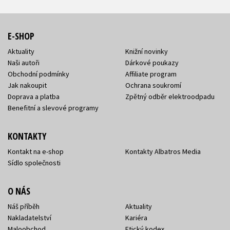
E-SHOP
Aktuality
Knižní novinky
Naši autoři
Dárkové poukazy
Obchodní podmínky
Affiliate program
Jak nakoupit
Ochrana soukromí
Doprava a platba
Zpětný odběr elektroodpadu
Benefitní a slevové programy
KONTAKTY
Kontakt na e-shop
Kontakty Albatros Media
Sídlo společnosti
O NÁS
Náš příběh
Aktuality
Nakladatelství
Kariéra
Maloobchod
Etický kodex