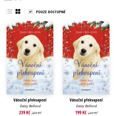
Young adult (SK)
Zahraniční literatura
Zdraví a životní styl
POUZE DOSTUPNÉ
Všechny tituly
Vánoční překvapení
Vánoční překvapení
Daisy Bellová
Daisy Bellová
239 Kč
199 Kč
299 Kč
249 Kč