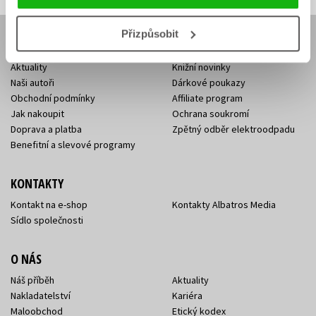
Přizpůsobit
E-SHOP
Aktuality
Knižní novinky
Naši autoři
Dárkové poukazy
Obchodní podmínky
Affiliate program
Jak nakoupit
Ochrana soukromí
Doprava a platba
Zpětný odběr elektroodpadu
Benefitní a slevové programy
KONTAKTY
Kontakt na e-shop
Kontakty Albatros Media
Sídlo společnosti
O NÁS
Náš příběh
Aktuality
Nakladatelství
Kariéra
Maloobchod
Etický kodex