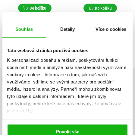
Do košíku
Do košíku
Souhlas
Detaily
Více o cookies
Zobrazuji 1 až 2 z celkem 2 záznamů
Zobraz záznamů
Předchozí
1
Další
Tato webová stránka používá cookies
K personalizaci obsahu a reklam, poskytování funkcí
sociálních médií a analýze naší návštěvnosti využíváme
soubory cookies.
Informace o tom, jak náš web
využíváme, sdílíme se svými partnery pro sociální
Budete to vědět jako první!
média, inzerci a analýzy.
Partneři mohou zkombinovat
Zajímá Vás, jaký knižní hit právě vychází, na jaké zboží je výhodná
tyto údaje s dalšími informacemi, které jim byly
sleva, jaká běží soutěž o ceny? Přihlášením k odběru našich e-
poskytnuty, nebo které poté následovaly, že používáte
mailových novinek
souhlasíte se zpracováním osobních údajů
.
jejich služby.
Vaše e-
Vaše e-
Přihlásit se
mailová
mailová
Vaše e-mailová adresa
adresa
adresa
Povolit vše