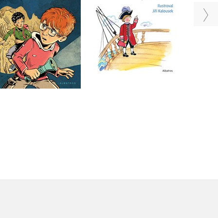
Petr Hugo Šlik
Václav Čtvrtek
Do košíku
Do košíku
239 Kč
299 Kč
263 Kč
329 Kč