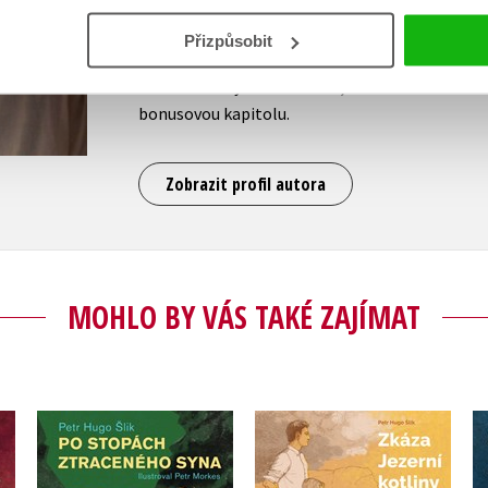
2015/2016, výběru nejlepších dětských knih po
SČKN a České sekce IBBY. V roce 2016 vydal „r
Přizpůsobit
Tržiště
. Ke své knize
Ztracený na Nevděku
vytvoř
www.ztracenynanevdeku.cz, kde se čtenáři moho
bonusovou kapitolu.
Zobrazit profil autora
MOHLO BY VÁS TAKÉ ZAJÍMAT
Zkáza Jezerní kotliny
Po stopách ztraceného
če
(audiokniha)
syna
,
Petr Hugo Šlik