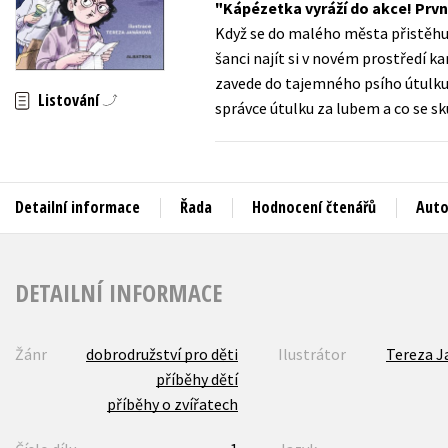
Kápézetka vyráží do akce! První
Auto - moto
Když se do malého města přistěhuj
Jazyky
Beletrie pro děti
šanci najít si v novém prostředí k
Kalendáře
zavede do tajemného psího útulku.
Beletrie pro dospělé
Listování
správce útulku za lubem a co se sk
Kariéra a osobní rozvoj
Byznys a ekonomie
Komiks
Detailní informace
Řada
Hodnocení čtenářů
Auto
V
DETAILNÍ INFORMACE
Žánr
dobrodružství pro děti
Ilustrátor
Tereza J
příběhy dětí
příběhy o zvířatech