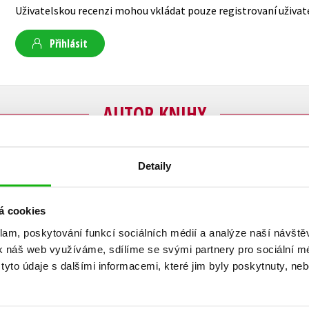
Uživatelskou recenzi mohou vkládat pouze registrovaní uživat
Přihlásit
AUTOR KNIHY
Detaily
Petr Hugo Šlik
Petr Hugo Šlik vystudoval geodézii a jako země
á cookies
bicí v kapele Neúspěšný atlet a na kytaru v kape
klam, poskytování funkcí sociálních médií a analýze naší návšt
zároveň skládá hudbu a píše texty. Žije v Libčic
k náš web využíváme, sdílíme se svými partnery pro sociální méd
knih pro děti a mládež i dospělé. Je držitelem 
yto údaje s dalšími informacemi, které jim byly poskytnuty, neb
Literární ceny Vladimíra Vokolka 2010 v kategori
Tajemství jeskyně pokladů
byla zařazena do kat