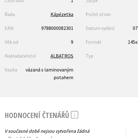
Číslo dílu
1
Jazyk
Řada
Kápézetka
Počet stran
EAN
9788000082301
Datum vydání
07
Věk od
9
Formát
145
Nakladatelství
ALBATROS
Typ
Vazba
vázaná s laminovaným
potahem
HODNOCENÍ ČTENÁŘŮ
V současné době nejsou vytvořena žádná