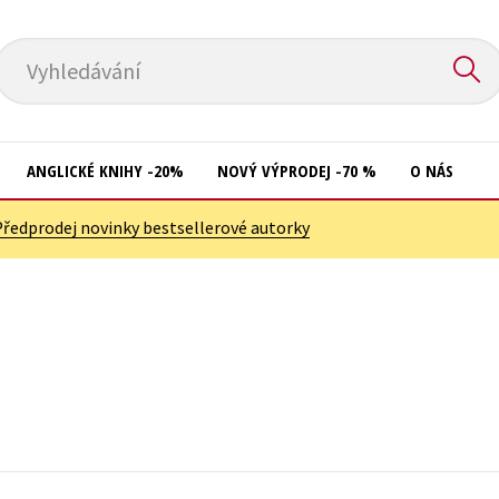
Vyhledávání
ANGLICKÉ KNIHY -20%
NOVÝ VÝPRODEJ -70 %
O NÁS
Předprodej novinky bestsellerové autorky
Přírodní vědy
Křížovky
Společnost, politika
Kuchařky
Technika a věda
New Adult
Učebnice
Ostatní
Umění a kultura
Počítače
Výchova a pedagogika
Poezie
Young adult