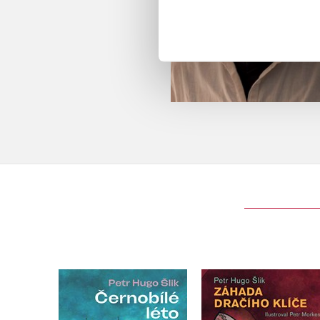
Černobílé léto
Záhada dračího klí
Petr Hugo Šlik
Petr Hugo Šlik