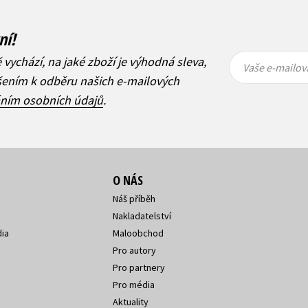
ní!
Vaše e-
Vaše e-
ě vychází, na jaké zboží je výhodná sleva,
mailová
mailová
Vaše e-mailov
adresa
adresa
ášením k odběru našich e-mailových
áním osobních údajů
.
O NÁS
Náš příběh
Nakladatelství
ia
Maloobchod
Pro autory
Pro partnery
Pro média
Aktuality