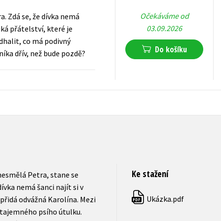
Očekáváme od
a. Zdá se, že dívka nemá
03.09.2026
ká přátelství, které je
dhalit, co má podivný
Do košíku
níka dřív, než bude pozdě?
279
Kč
s DPH
Ke stažení
nesmělá Petra, stane se
ívka nemá šanci najít si v
Ukázka.pdf
přidá odvážná Karolína. Mezi
PDF
o tajemného psího útulku.