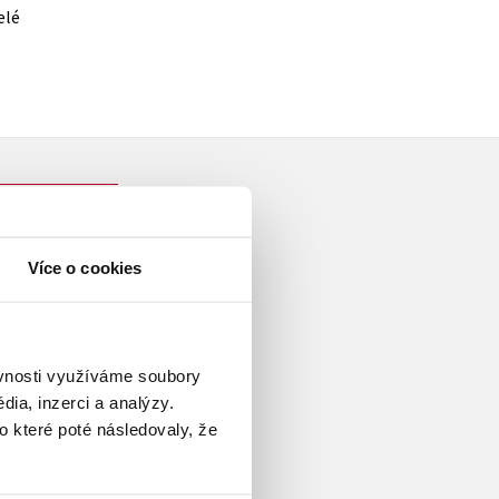
elé
Více o cookies
měřič také pracuje. Hraje na
le Hugo a já, pro kterou
ěvnosti využíváme soubory
ích nad Vltavou. Je autorem
ia, inzerci a analýzy.
Ocenění poroty XIV. ročníku
o které poté následovaly, že
i od 25 do 35 let. Jeho kniha
alogu Nejlepší knihy dětem