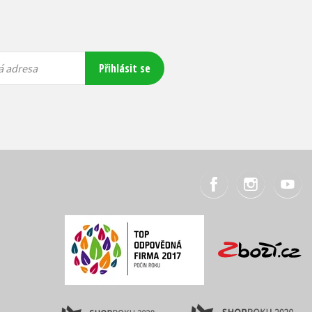
Přihlásit se
á adresa