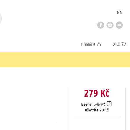
EN
Přihlásit
0 Kč
279 Kč
349 Kč
Běžně
ušetříte 70 Kč