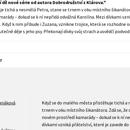
 díl nové série od autora Dobrodružství z Klárova.
Populárně - naučná pro dospělé
e tichá a nesmělá Petra, stane se trnem v oku místního šikanátor
Young adult (SK)
Populárně - naučné pro děti
amarády – dokud se k ní nepřidá odvážná Karolína. Mezi dívkami vzni
Zahraniční literatura
 Když k nim přibude i Zuzana, vznikne trojice, která se rozhodne o
Předškoláci
utečně děje s jeho psy. Překonají dívky svůj strach a usvědčí podvod
Zdraví a životní styl
Příroda a zahrada
r
šechny tituly
anáková
Když se do malého města přistěhuje tichá a 
trnem v oku místního šikanátora. Zdá se, že d
novém prostředí kamarády – dokud se k ní ne
dívkami vzniká přátelství, které je zavede d