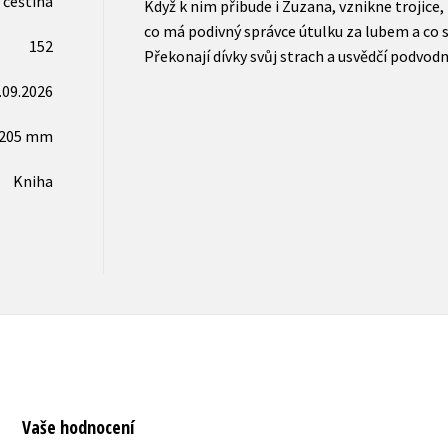
čeština
Když k nim přibude i Zuzana, vznikne trojice,
co má podivný správce útulku za lubem a co se
152
Překonají dívky svůj strach a usvědčí podvodn
.09.2026
x205 mm
Kniha
Vaše hodnocení