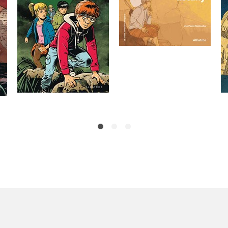
Petr Hugo Šlik
Jaroslav Foglar
Do košíku
Do košíku
239 Kč
299 Kč
319 Kč
399 Kč