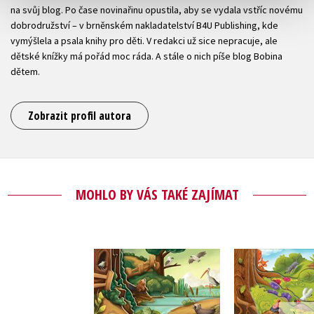
na svůj blog. Po čase novinařinu opustila, aby se vydala vstříc novému
dobrodružství – v brněnském nakladatelství B4U Publishing, kde
vymýšlela a psala knihy pro děti. V redakci už sice nepracuje, ale
dětské knížky má pořád moc ráda. A stále o nich píše blog Bobina
dětem.
Zobrazit profil autora
MOHLO BY VÁS TAKÉ ZAJÍMAT
Co se děje u vody
Co se děje 
Petra Bartíková
Petra Bar