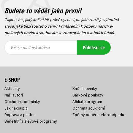
Budete to vědět jako první!
Zajímá Vás, jaký knižní hit právě vychází, na jaké zboží je výhodná
sleva, jaká běží soutěž o ceny? Přihlášením k odběru našich e-
mailových novinek
souhlasíte se zpracováním osobních údajů
.
Vaše e-
Vaše e-
Přihlásit se
mailová
mailová
Vaše e-mailová adresa
adresa
adresa
E-SHOP
Aktuality
Knižní novinky
Naši autoři
Dárkové poukazy
Obchodní podmínky
Affiliate program
Jak nakoupit
Ochrana soukromí
Doprava a platba
Zpětný odběr elektroodpadu
Benefitní a slevové programy