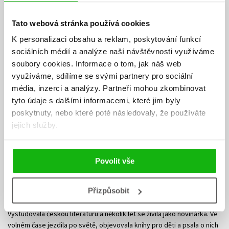
Tato webová stránka používá cookies
K personalizaci obsahu a reklam, poskytování funkcí
sociálních médií a analýze naší návštěvnosti využíváme
soubory cookies.
Informace o tom, jak náš web
využíváme, sdílíme se svými partnery pro sociální
média, inzerci a analýzy.
Partneři mohou zkombinovat
tyto údaje s dalšími informacemi, které jim byly
poskytnuty, nebo které poté následovaly, že používáte
jejich služby.
Povolit vše
Petra Bartíková
Přizpůsobit
Vystudovala českou literaturu a několik let se živila jako novinářka. Ve
volném čase jezdila po světě, objevovala knihy pro děti a psala o nich