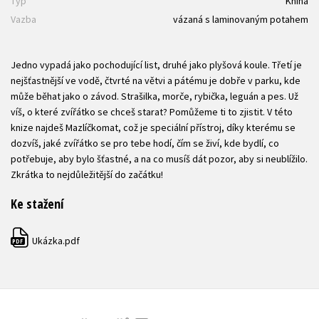
Typ
Kniha
Vazba
vázaná s laminovaným potahem
Jedno vypadá jako pochodující list, druhé jako plyšová koule. Třetí je
nejšťastnější ve vodě, čtvrté na větvi a pátému je dobře v parku, kde
může běhat jako o závod. Strašilka, morče, rybička, leguán a pes. Už
víš, o které zvířátko se chceš starat? Pomůžeme ti to zjistit. V této
knize najdeš Mazlíčkomat, což je speciální přístroj, díky kterému se
dozvíš, jaké zvířátko se pro tebe hodí, čím se živí, kde bydlí, co
potřebuje, aby bylo šťastné, a na co musíš dát pozor, aby si neublížilo.
Zkrátka to nejdůležitější do začátku!
Ke stažení
Ukázka.pdf
PDF