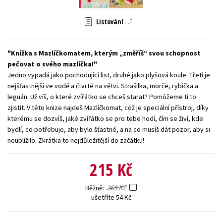
Young adult (SK)
Zahraniční literatura
Zdraví a životní styl
Listování
Všechny tituly
Knížka s Mazlíčkomatem, kterým „změříš“ svou schopnost
pečovat o svého mazlíčka!
Jedno vypadá jako pochodující list, druhé jako plyšová koule. Třetí je
nejšťastnější ve vodě a čtvrté na větvi. Strašilka, morče, rybička a
leguán. Už víš, o které zvířátko se chceš starat? Pomůžeme ti to
zjistit. V této knize najdeš Mazlíčkomat, což je speciální přístroj, díky
kterému se dozvíš, jaké zvířátko se pro tebe hodí, čím se živí, kde
bydlí, co potřebuje, aby bylo šťastné, a na co musíš dát pozor, aby si
neublížilo. Zkrátka to nejdůležitější do začátku!
215 Kč
269 Kč
Běžně
ušetříte 54 Kč