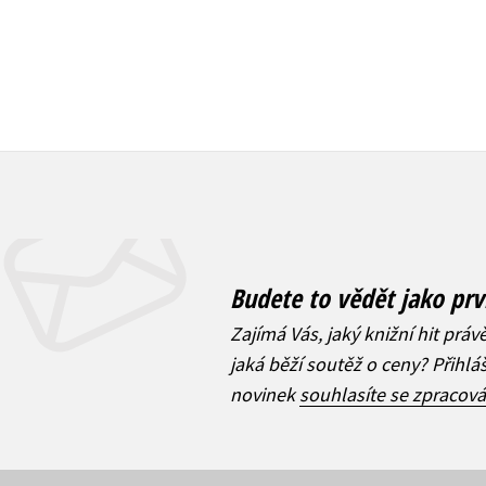
Budete to vědět jako prv
Zajímá Vás, jaký knižní hit práv
jaká běží soutěž o ceny? Přihl
novinek
souhlasíte se zpracov