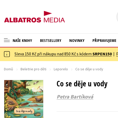
NAŠE KNIHY
BESTSELLERY
NOVINKY
PŘIPRAVUJEME
Sleva 150 Kč při nákupu nad 850 Kč s kódem
SRPEN150
|
ANGLICKÉ KNIHY -20 %
Cestování
NOVÝ VÝPRODEJ -70 %
Dárkové publikace
Domů
Beletrie pro děti
Leporelo
Co se děje u vody
KNIHY S DÁRKEM
Dárkové zboží
Co se děje u vody
ASTERIX S DÁRKEM
Digitální fotografie
Petra Bartíková
🎁DÁRKOVÉ PUBLIKACE
Esoterika a duchovní svět
✉️ DÁRKOVÉ POUKAZY
Historie a military
Hobby