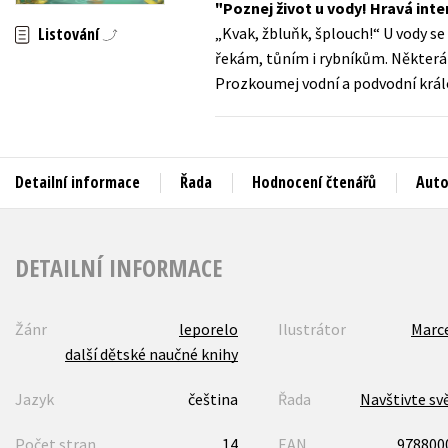
Poznej život u vody! Hravá inter
Auto - moto
„Kvak, žbluňk, šplouch!“ U vody se
Listování
Jazyky
Beletrie pro děti
řekám, tůním i rybníkům. Některá z
Kalendáře
Prozkoumej vodní a podvodní králov
Beletrie pro dospělé
Kariéra a osobní rozvoj
Byznys a ekonomie
Komiks
Detailní informace
Řada
Hodnocení čtenářů
Auto
V
DETAILNÍ INFORMACE
Žánr
leporelo
Ilustrátor
Marce
další dětské naučné knihy
Jazyk
čeština
Řada
Navštivte svě
Počet stran
14
EAN
978800