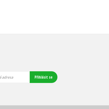
Přihlásit se
á adresa