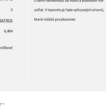
s námi nahlédnout do vodní a podvodní říše
3
zvířat. V leporelu je řada vyřezaných otvorů,
které můžeš prozkoumat.
BATROS
0,494
knížkové
T"