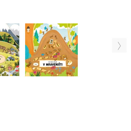
Co se děje ve včel
Co se děje v mraveništi
na horách
úlu
Petra Bartíková
tilová
Petra Bartíková
u
Do košíku
Do košíku
49 Kč
199 Kč
199 Kč
249 Kč
249 Kč