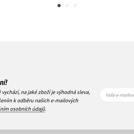
ní!
Vaše e-
Vaše e-
ě vychází, na jaké zboží je výhodná sleva,
mailová
mailová
Vaše e-mailov
adresa
adresa
ášením k odběru našich e-mailových
áním osobních údajů
.