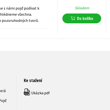
Skladem
se s námi pojď podívat k
prohlédneme všechna.
Do košíku
ích pozoruhodných tvorů.
199
Kč
s DPH
Ke stažení
terá
Ukázka.pdf
PDF
Pojď