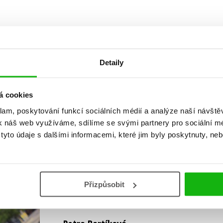
Detaily
Vaše hodnocení
á cookies
Uživatelskou recenzi mohou vkládat pouze registrovaní uživat
klam, poskytování funkcí sociálních médií a analýze naší návšt
k náš web využíváme, sdílíme se svými partnery pro sociální méd
Přihlásit
yto údaje s dalšími informacemi, které jim byly poskytnuty, neb
AUTOR KNIHY
Přizpůsobit