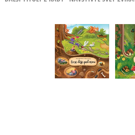
Co se
Co se děje pod zemí
Mag
Petra Bartíková
Do košíku
199 Kč
249 Kč
1