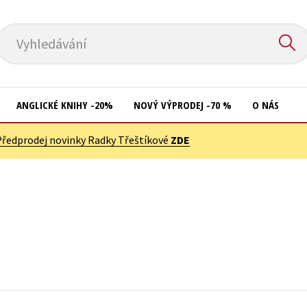
Vyhledávání
ANGLICKÉ KNIHY -20%
NOVÝ VÝPRODEJ -70 %
O NÁS
Předprodej novinky Radky Třeštíkové
ZDE
Přírodní vědy
Křížovky
Společnost, politika
Kuchařky
Technika a věda
New Adult
Učebnice
Ostatní
Umění a kultura
Počítače
Výchova a pedagogika
Poezie
Young adult