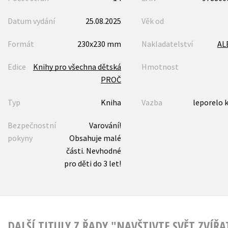
Datum vydání
25.08.2025
Věk od
Formát
230x230 mm
Nakladatelství
AL
Edice
Knihy pro všechna dětská
Hmotnost
PROČ
Typ
Kniha
Vazba
leporelo 
Bezpečnostní
Varování!
pokyny
Obsahuje malé
části. Nevhodné
pro děti do 3 let!
DALŠÍ TITULY Z ŘADY "NAVŠTIVTE SVĚT ZVÍŘA