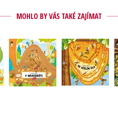
MOHLO BY VÁS TAKÉ ZAJÍMAT
Co se děje ve včelím
Co se děje v mraveništi
mě
úlu
Petra Bartíková
Petra Bartíková
Do košíku
Do košíku
199 Kč
199 Kč
249 Kč
249 Kč