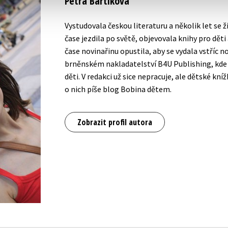
Petra Bartíková
Vystudovala českou literaturu a několik let se ž
čase jezdila po světě, objevovala knihy pro děti 
čase novinařinu opustila, aby se vydala vstříc 
brněnském nakladatelství B4U Publishing, kde 
děti. V redakci už sice nepracuje, ale dětské kn
o nich píše blog Bobina dětem.
Zobrazit profil autora