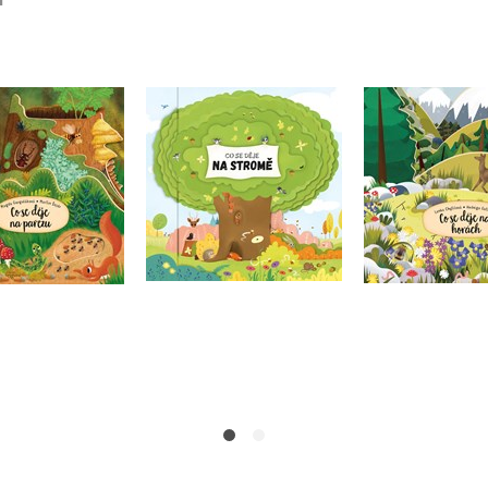
 děje na pařezu
Co se děje na stromě
Co se děje 
da Garguláková
Petra Bartíková
Lenka Chy
Do košíku
Do košík
Do košíku
199 Kč
199 Kč
249 Kč
2
99 Kč
249 Kč