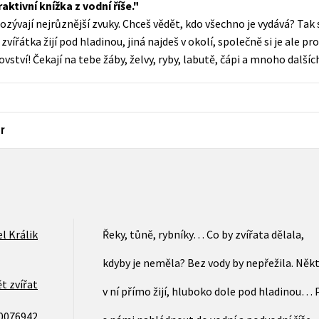
aktivní knížka z vodní říše.
Populárně - naučná pro dospělé
 ozývají nejrůznější zvuky. Chceš vědět, kdo všechno je vydává? Tak 
Young adult (SK)
Populárně - naučné pro děti
vířátka žijí pod hladinou, jiná najdeš v okolí, společně si je ale 
Zahraniční literatura
ství! Čekají na tebe žáby, želvy, ryby, labutě, čápi a mnoho dalš
Předškoláci
Zdraví a životní styl
Příroda a zahrada
r
šechny tituly
l Králik
Řeky, tůně, rybníky… Co by zvířata dělala,
kdyby je neměla? Bez vody by nepřežila. Něk
t zvířat
v ní přímo žijí, hluboko dole pod hladinou… 
0076942