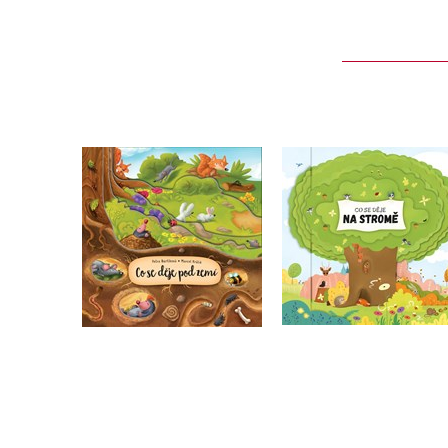
Co se děje pod zemí
Co se děje na stro
Petra Bartíková
Petra Bartíková
Do košíku
Do košíku
199 Kč
199 Kč
249 Kč
249 Kč