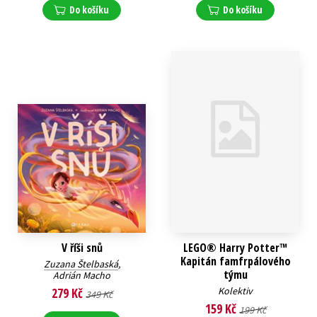
Do košíku
Do košíku
V říši snů
LEGO® Harry Potter™
Kapitán famfrpálového
Zuzana Štelbaská
,
týmu
Adrián Macho
279 Kč
Kolektiv
349 Kč
159 Kč
199 Kč