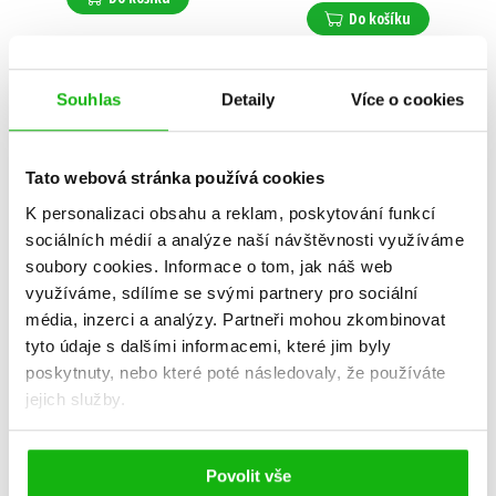
Do košíku
Souhlas
Detaily
Více o cookies
Tato webová stránka používá cookies
K personalizaci obsahu a reklam, poskytování funkcí
sociálních médií a analýze naší návštěvnosti využíváme
soubory cookies.
Informace o tom, jak náš web
využíváme, sdílíme se svými partnery pro sociální
média, inzerci a analýzy.
Partneři mohou zkombinovat
tyto údaje s dalšími informacemi, které jim byly
poskytnuty, nebo které poté následovaly, že používáte
LEGO® Friends Poznej
Na konec světa
jejich služby.
nové kamarády
Zuzana Štelbaská
,
Adrián Macho
Kolektiv
199 Kč
60 Kč
249 Kč
199 Kč
Povolit vše