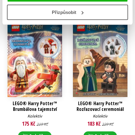
Do košíku
Do košíku
Přizpůsobit
LEGO® Harry Potter™
LEGO® Harry Potter™
Brumbálova tajemství
Rozřazovací ceremoniál
Kolektiv
Kolektiv
175 Kč
183 Kč
219 Kč
229 Kč