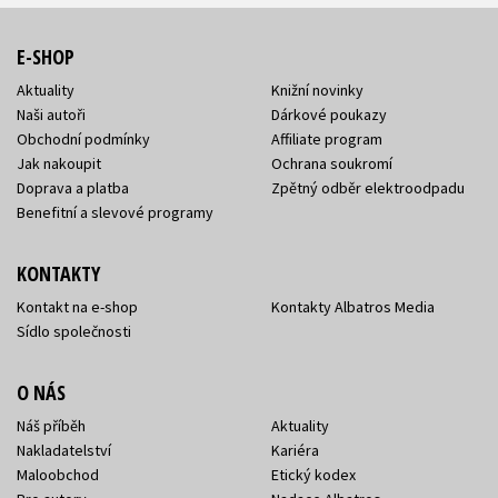
E-SHOP
Aktuality
Knižní novinky
Naši autoři
Dárkové poukazy
Obchodní podmínky
Affiliate program
Jak nakoupit
Ochrana soukromí
Doprava a platba
Zpětný odběr elektroodpadu
Benefitní a slevové programy
KONTAKTY
Kontakt na e-shop
Kontakty Albatros Media
Sídlo společnosti
O NÁS
Náš příběh
Aktuality
Nakladatelství
Kariéra
Maloobchod
Etický kodex