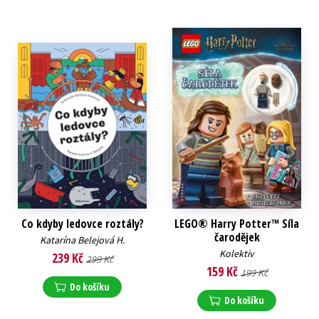
Co kdyby ledovce roztály?
LEGO® Harry Potter™ Síla
čarodějek
Katarína Belejová H.
Kolektiv
239 Kč
299 Kč
159 Kč
199 Kč
Do košíku
Do košíku