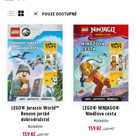
Young adult (SK)
Zahraniční literatura
Zdraví a životní styl
POUZE DOSTUPNÉ
Všechny tituly
LEGO® Jurassic World™
LEGO® NINJAGO®
Benovo jurské
Nindžova cesta
dobrodružství
Kolektiv
Kolektiv
159 Kč
199 Kč
159 Kč
199 Kč