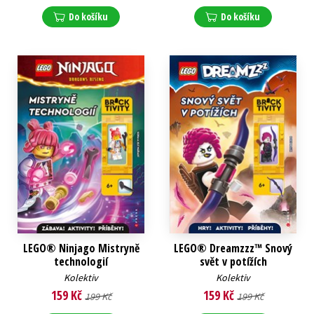
Do košíku
Do košíku
LEGO® Ninjago Mistryně
LEGO® Dreamzzz™ Snový
technologií
svět v potížích
Kolektiv
Kolektiv
159 Kč
159 Kč
199 Kč
199 Kč