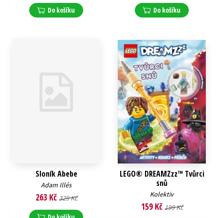
Do košíku
Do košíku
Sloník Abebe
LEGO® DREAMZzz™ Tvůrci
snů
Adam Illés
Kolektiv
263 Kč
329 Kč
159 Kč
199 Kč
Do košíku