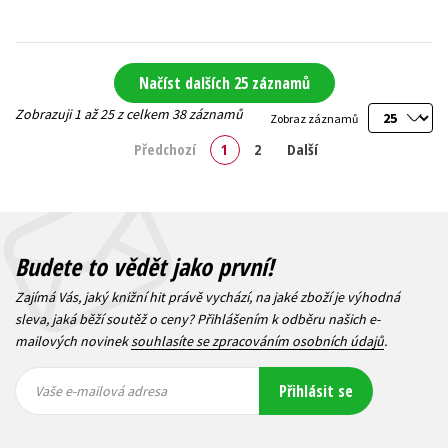
Načíst dalších 25 záznamů
Zobrazuji 1 až 25 z celkem 38 záznamů
Zobraz záznamů
Předchozí
1
2
Další
Budete to vědět jako první!
Zajímá Vás, jaký knižní hit právě vychází, na jaké zboží je výhodná
sleva, jaká běží soutěž o ceny? Přihlášením k odběru našich e-
mailových novinek
souhlasíte se zpracováním osobních údajů
.
Vaše e-
Vaše e-
Přihlásit se
mailová
mailová
Vaše e-mailová adresa
adresa
adresa