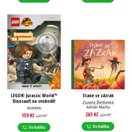
LEGO® Jurassic World™
Stane se zázrak
Dinosauři na svobodě!
Zuzana Štelbaská
,
Adrián Macho
Kolektiv
263 Kč
159 Kč
329 Kč
199 Kč
Do košíku
Do košíku