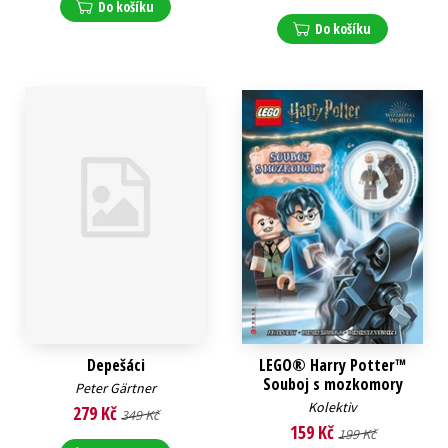
Do košíku
Do košíku
Depešáci
LEGO® Harry Potter™
Souboj s mozkomory
Peter Gärtner
Kolektiv
279 Kč
349 Kč
159 Kč
199 Kč