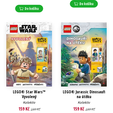
Do košíku
Do košíku
LEGO® Star Wars™
LEGO® Jurassic Dinosauři
Vyvolený
na útěku
Kolektiv
Kolektiv
159 Kč
159 Kč
199 Kč
199 Kč