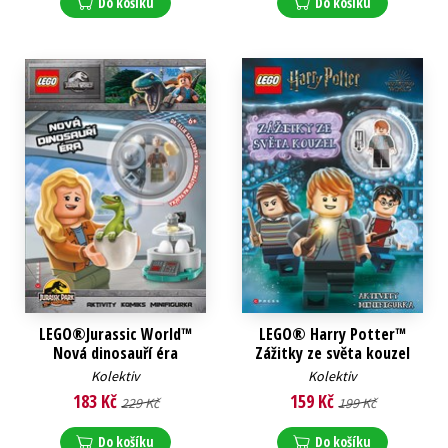
Do košíku
Do košíku
LEGO®Jurassic World™
LEGO® Harry Potter™
Nová dinosauří éra
Zážitky ze světa kouzel
Kolektiv
Kolektiv
183 Kč
159 Kč
229 Kč
199 Kč
Do košíku
Do košíku