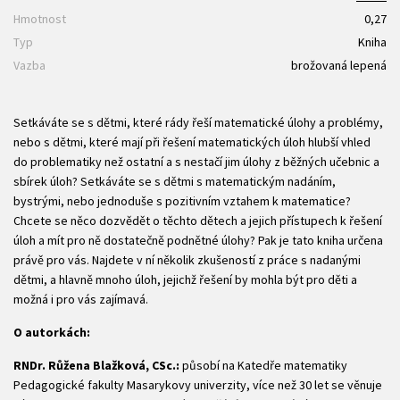
Hmotnost
0,27
Typ
Kniha
Vazba
brožovaná lepená
Setkáváte se s dětmi, které rády řeší matematické úlohy a problémy,
nebo s dětmi, které mají při řešení matematických úloh hlubší vhled
do problematiky než ostatní a s nestačí jim úlohy z běžných učebnic a
sbírek úloh? Setkáváte se s dětmi s matematickým nadáním,
bystrými, nebo jednoduše s pozitivním vztahem k matematice?
Chcete se něco dozvědět o těchto dětech a jejich přístupech k řešení
úloh a mít pro ně dostatečně podnětné úlohy? Pak je tato kniha určena
právě pro vás. Najdete v ní několik zkušeností z práce s nadanými
dětmi, a hlavně mnoho úloh, jejichž řešení by mohla být pro děti a
možná i pro vás zajímavá.
O autorkách:
RNDr. Růžena Blažková, CSc.:
působí na Katedře matematiky
Pedagogické fakulty Masarykovy univerzity, více než 30 let se věnuje