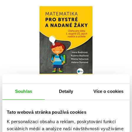
Matematika pro
bystré a nadané
žáky
,
Irena Budínová
,
Růžena Blažková
,
Milena Vaňurová
Helena Durnová
Do košíku
Souhlas
Detaily
Více o cookies
199 Kč
249 Kč
Tato webová stránka používá cookies
K personalizaci obsahu a reklam, poskytování funkcí
sociálních médií a analýze naší návštěvnosti využíváme