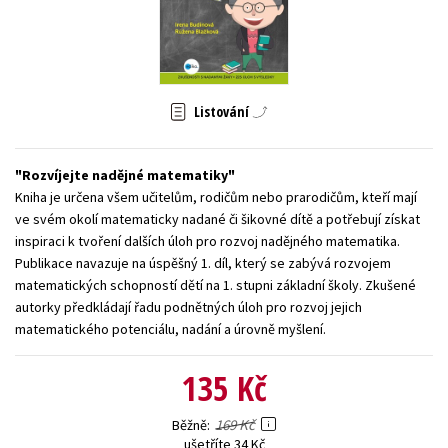
Young adult (SK)
Zahraniční literatura
Zdraví a životní styl
Všechny tituly
Listování
Rozvíjejte nadějné matematiky
Kniha je určena všem učitelům, rodičům nebo prarodičům, kteří mají
ve svém okolí matematicky nadané či šikovné dítě a potřebují získat
inspiraci k tvoření dalších úloh pro rozvoj nadějného matematika.
Publikace navazuje na úspěšný 1. díl, který se zabývá rozvojem
matematických schopností dětí na 1. stupni základní školy. Zkušené
autorky předkládají řadu podnětných úloh pro rozvoj jejich
matematického potenciálu, nadání a úrovně myšlení.
135 Kč
169 Kč
Běžně
ušetříte 34 Kč