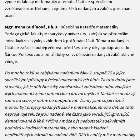
výuce didaktiky matematiky a tématu žáků se speciálními
vzdělávacími potřebami, zejména žáků nadaných a žáků s poruchami
učení.
Mgr. Irena Budínová, Ph.D.:
působí na Katedře matematiky
Pedagogické fakulty Masarykovy univerzity, zabývá se především
individualizací výuky vzhledem k potřebám žáků. Tématu nadaných
žáků se začala hlouběji věnovat před šesti lety díky spolupráci s doc.
Šárkou Portešovou a od té doby se vzdělávání nadaných žáků aktivně
věnuje.
Po mnoho roků se zabýváme nadanými žáky 2. stupně ZŠ a jejich
specifickými přístupy k řešení matematických úloh. Za tuto dobu jsme
si ověřily, jak je důležité žáky zaměstnávat způsobem odpovídajícím
jejich matematickému potenciálu a úrovni myšlení. Nadání se nerozvíjí
samo od sebe, je nutné ho podporovat. Všimly jsme si, jak různé
mohou být projevy nadaných žáků v matematice. Mnoho dětí se totiž
neprojevuje tak, že jsou nadané, ale často jako vyrušující, ignorující,
demotivované či líné. Příčinou může být nedostatek adekvátních
podnětů v hodinách matematiky, nebo naopak kladení
nepřiměřených nároků na nadané dítě. Děti by měly mít z matematiky