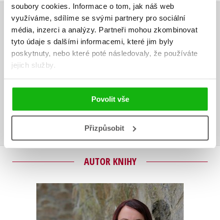
soubory cookies.
Informace o tom, jak náš web
využíváme, sdílíme se svými partnery pro sociální
HODNOCENÍ ČTENÁŘŮ
média, inzerci a analýzy.
Partneři mohou zkombinovat
tyto údaje s dalšími informacemi, které jim byly
V současné době nejsou vytvořena žádná uživatelská hodnocení.
poskytnuty, nebo které poté následovaly, že používáte
jejich služby.
Vaše hodnocení
Uživatelskou recenzi mohou vkládat pouze registrovaní uživatelé
Povolit vše
Přihlásit
Přizpůsobit
AUTOR KNIHY