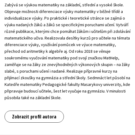
Zabývá se výukou matematiky na základní, střední a vysoké škole.
Objevuje možnosti diferenciace výuky matematiky v běžné třídě a
individualizace výuky. Po praktické i teoretické stránce se zajímá o
výuku nadaných žáků a žáků se specifickými poruchami učení. Vytváří
různé publikace, kterými chce pomáhat žákům i učitelům při zdolávání
matematického učiva. Realizovala desítky kurzů pro učitele na témata
diferenciace výuky, využívání pomůcek ve výuce matematiky,
přechod od aritmetiky k algebře aj. Od roku 2018 se věnuje
soukromému vyučování matematiky pod svojí značkou MatHelp,
zaměřuje se na žáky ze znevýhodněných výkonových skupin – na žáky
slabé, s poruchami učení i nadané. Realizuje přípravné kurzy na
přijímací zkoušky na gymnázia a střední školy. Sedmnáct let působí na
Katedře matematiky Pedagogické fakulty Masarykovy univerzity, kde
připravuje budoucí učitele, šest let vyučuje na gymnáziu. V minulosti
působila také na základní škole.
Zobrazit profil autora