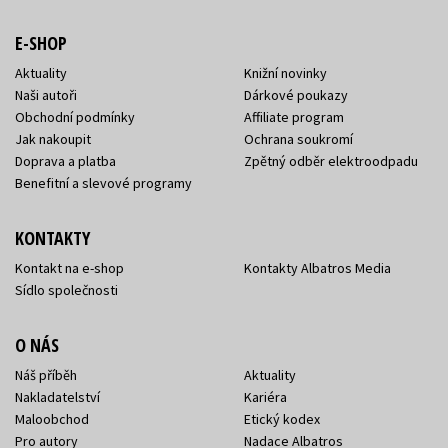
E-SHOP
Aktuality
Knižní novinky
Naši autoři
Dárkové poukazy
Obchodní podmínky
Affiliate program
Jak nakoupit
Ochrana soukromí
Doprava a platba
Zpětný odběr elektroodpadu
Benefitní a slevové programy
KONTAKTY
Kontakt na e-shop
Kontakty Albatros Media
Sídlo společnosti
O NÁS
Náš příběh
Aktuality
Nakladatelství
Kariéra
Maloobchod
Etický kodex
Pro autory
Nadace Albatros