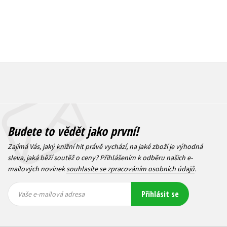
Budete to vědět jako první!
Zajímá Vás, jaký knižní hit právě vychází, na jaké zboží je výhodná
sleva, jaká běží soutěž o ceny? Přihlášením k odběru našich e-
mailových novinek
souhlasíte se zpracováním osobních údajů
.
Vaše e-
Vaše e-
Přihlásit se
mailová
mailová
Vaše e-mailová adresa
adresa
adresa