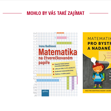
MOHLO BY VÁS TAKÉ ZAJÍMAT
Matemati
Matematika na
bystré a 
čtverečkovaném
žák
papíře
,
Irena Bu
Irena Budínová
,
Růžena Bl
,
Milena Va
Helena D
Do košíku
215 Kč
269 Kč
Do košík
199 Kč
2