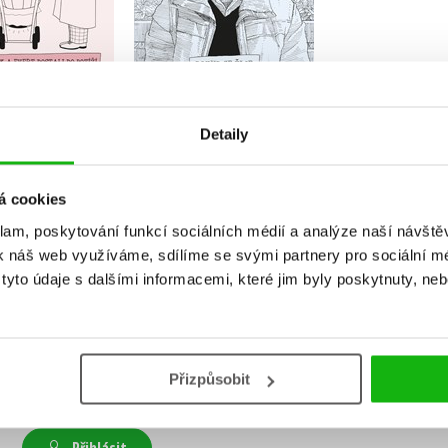
Do košík
Do košíku
Do košíku
279 Kč
3
39 Kč
295 Kč
299 Kč
369 Kč
Detaily
á cookies
klam, poskytování funkcí sociálních médií a analýze naší návšt
k náš web využíváme, sdílíme se svými partnery pro sociální méd
yto údaje s dalšími informacemi, které jim byly poskytnuty, neb
Vaše hodnocení
Přizpůsobit
Uživatelskou recenzi mohou vkládat pouze registrovaní uživat
Přihlásit