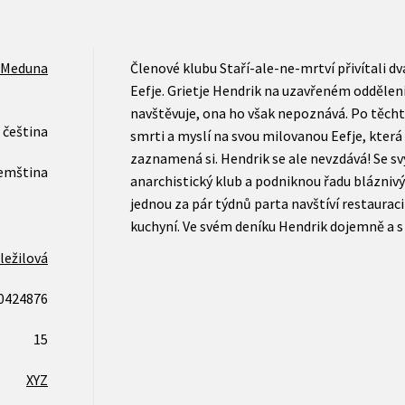
 Meduna
Členové klubu Staří-ale-ne-mrtví přivítali dv
Eefje. Grietje Hendrik na uzavřeném oddělen
navštěvuje, ona ho však nepoznává. Po těchto
čeština
smrti a myslí na svou milovanou Eefje, která
zaznamená si. Hendrik se ale nevzdává! Se s
emština
anarchistický klub a podniknou řadu blázniv
jednou za pár týdnů parta navštíví restaurac
kuchyní. Ve svém deníku Hendrik dojemně a s
ležilová
0424876
15
XYZ