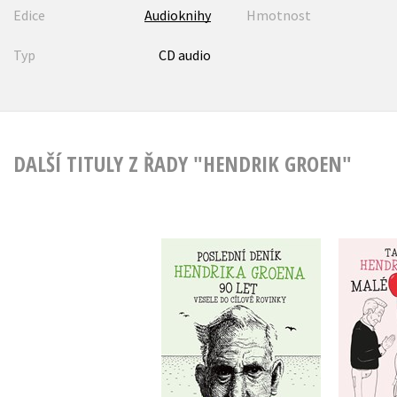
Edice
Audioknihy
Hmotnost
Typ
CD audio
DALŠÍ TITULY Z ŘADY "HENDRIK GROEN"
Poslední deník
Malé p
Hendrika Groena:
deník 
Vesele do cílové
H
rovinky
Hendrik Groen