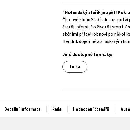
Auto - moto
Jazyky
Holandský stařík je zpět! Pok
Beletrie pro děti
Členové klubu Staří-ale-ne-mrtví př
Kalendáře
Beletrie pro dospělé
častěji přemítá o životě i smrti. 
Kariéra a osobní rozvoj
akčními přáteli obnoví po několik
Byznys a ekonomie
Hendrik dojemně a s laskavým hum
Komiks
Jiné dostupné formáty:
V
kniha
Detailní informace
Řada
Hodnocení čtenářů
Auto