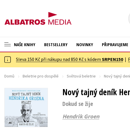
NAŠE KNIHY
BESTSELLERY
NOVINKY
PŘIPRAVUJEME
Sleva 150 Kč při nákupu nad 850 Kč s kódem
SRPEN150
|
ANGLICKÉ KNIHY -20 %
Cestování
NOVÝ VÝPRODEJ -70 %
Dárkové publikace
Domů
Beletrie pro dospělé
Světová beletrie
Nový tajný dení
KNIHY S DÁRKEM
Dárkové zboží
Nový tajný deník Hen
ASTERIX S DÁRKEM
Digitální fotografie
Dokud se žije
🎁DÁRKOVÉ PUBLIKACE
Esoterika a duchovní svět
Hendrik Groen
✉️ DÁRKOVÉ POUKAZY
Historie a military
Hobby