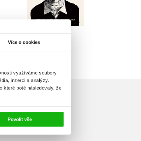
u
Do košíku
279 Kč
49 Kč
349 Kč
Více o cookies
ěvnosti využíváme soubory
ia, inzerci a analýzy.
o které poté následovaly, že
Povolit vše
elé