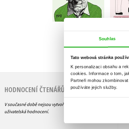
Do košíku
2
319 Kč
399 Kč
Souhlas
Tato webová stránka použív
K personalizaci obsahu a re
cookies.
Informace o tom, ja
Partneři mohou zkombinovat t
HODNOCENÍ ČTENÁŘŮ
používáte jejich služby.
V současné době nejsou vytvořena žádná
uživatelská hodnocení.