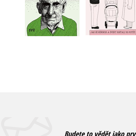
Do košíku
Do košíku
239 Kč
319 Kč
299 Kč
399 Kč
Budete to vědět jako prv