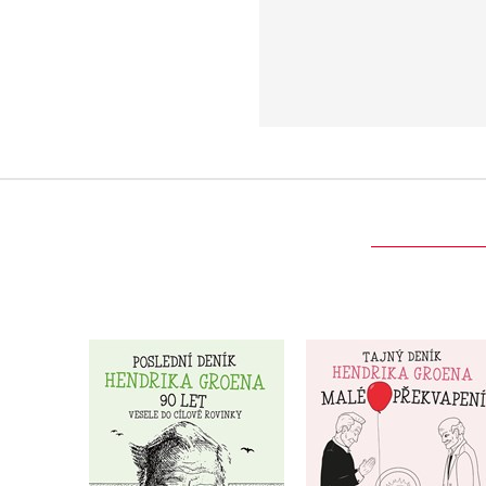
Poslední deník
Malé překvapení: Ta
Hendrika Groena:
deník Hendrika Gro
Vesele do cílové
Hendrik Groen
rovinky
Hendrik Groen