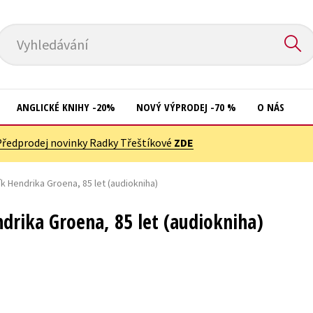
Vyhledávání
ANGLICKÉ KNIHY -20%
NOVÝ VÝPRODEJ -70 %
O NÁS
Předprodej novinky Radky Třeštíkové
ZDE
Přírodní vědy
Křížovky
Společnost, politika
k Hendrika Groena, 85 let (audiokniha)
Kuchařky
Technika a věda
New Adult
drika Groena, 85 let (audiokniha)
Učebnice
Ostatní
Umění a kultura
Počítače
Výchova a pedagogika
Poezie
Young adult