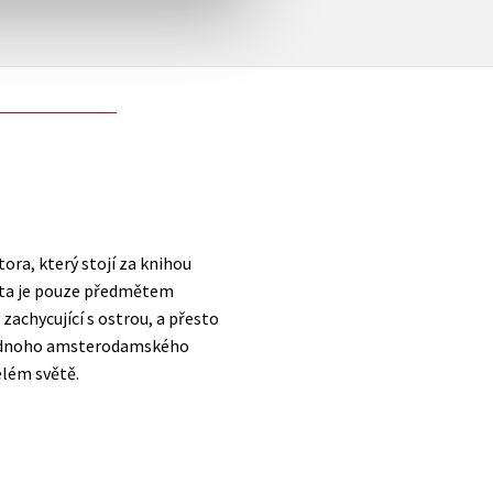
ra, který stojí za knihou
tita je pouze předmětem
zachycující s ostrou, a přesto
 jednoho amsterodamského
elém světě.