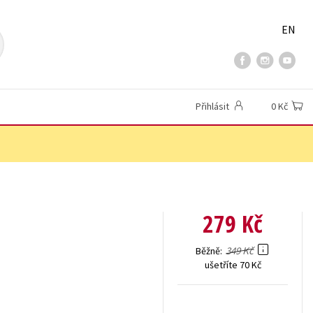
EN
Přihlásit
0 Kč
279 Kč
349 Kč
Běžně
ušetříte 70 Kč