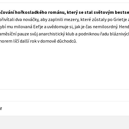
Populárně - naučná pro dospělé
Young adult (SK)
račování hořkosladkého románu, který se stal světovým bestse
Populárně - naučné pro děti
ivítali dva nováčky, aby zaplnili mezery, které zůstaly po Grietje a
Zahraniční literatura
Předškoláci
Chybí mu milovaná Eefje a uvědomuje si, jak je čas nemilosrdný. Hend
Zdraví a životní styl
aměsíční pauze svůj anarchistický klub a podniknou řadu bláznivýc
Příroda a zahrada
orem líčí další rok v domově důchodců.
šechny tituly
r