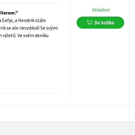
Skladem
llerem.
 Eefje, a Hendrik stále
Do košíku
rik se ale nevzdává! Se svými
h výletů. Ve svém deníku
279
Kč
s DPH