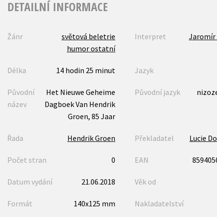
DETAILNÍ INFORMACE
Žánr
světová beletrie
Interpret
Jaromír
humor ostatní
Délka
14 hodin 25 minut
Jazyk
Původní
Het Nieuwe Geheime
Původní jazyk
nizoz
název
Dagboek Van Hendrik
Groen, 85 Jaar
Řada
Hendrik Groen
Překladatel
Lucie Do
Počet stran
0
EAN
859405
Datum vydání
21.06.2018
Věk od
Formát
140x125 mm
Nakladatelství