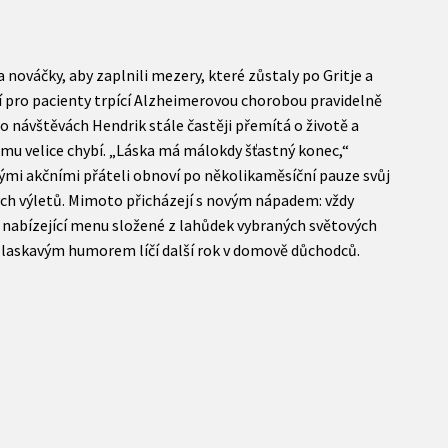
a nováčky, aby zaplnili mezery, které zůstaly po Gritje a
í pro pacienty trpící Alzheimerovou chorobou pravidelně
 návštěvách Hendrik stále častěji přemítá o životě a
 mu velice chybí. „Láska má málokdy šťastný konec,“
vými akčními přáteli obnoví po několikaměsíční pauze svůj
ých výletů. Mimoto přicházejí s novým nápadem: vždy
i nabízející menu složené z lahůdek vybraných světových
 laskavým humorem líčí další rok v domově důchodců.