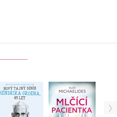
Nový tajný deník
Sakr
Hendrika Groena, 85
Mlčící pacientka
let
L
Alex Michaelides
Hendrik Groen