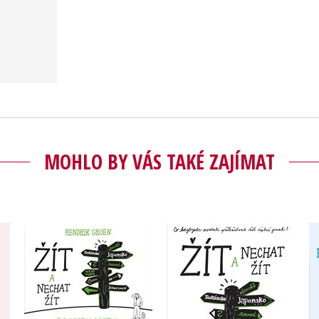
MOHLO BY VÁS TAKÉ ZAJÍMAT
jný
Žít a nechat žít
Žít a nechat žít
ena
(audiokniha)
Hendrik Groen
Hendrik Groen