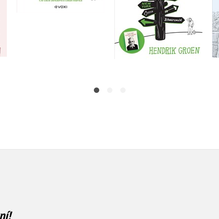
Do košíku
Do košíku
239 Kč
299 Kč
239 Kč
299 Kč
ní!