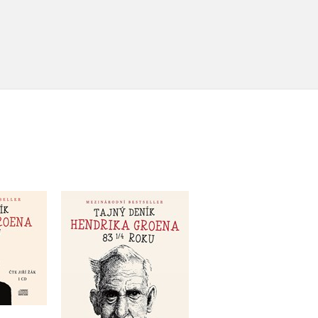
 Hendrika
Tajný deník Hendrika
iokniha)
Groena
Groen
Hendrik Groen