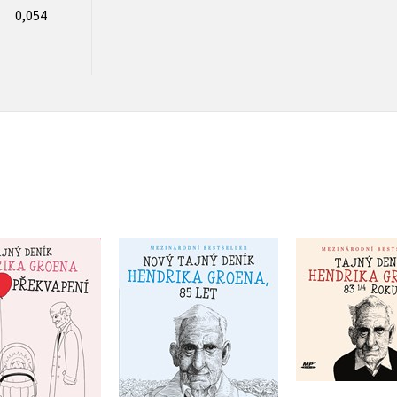
0,054
Nový tajný deník
řekvapení: Tajný
Tajný deník
Hendrika Groena, 85
Hendrika Groena
Groena (aud
let
endrik Groen
Hendrik 
Hendrik Groen