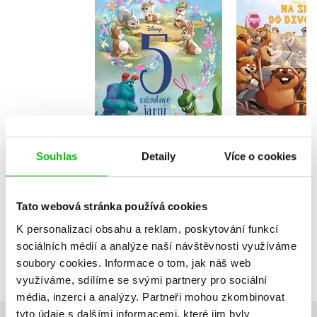
Disney - 5minutové
Na skok do 
jarní pohádky
- Příběh po
Kolektiv
Kolekt
Do košík
Do košíku
Souhlas
Detaily
Více o cookies
239 Kč
2
319 Kč
399 Kč
Tato webová stránka používá cookies
K personalizaci obsahu a reklam, poskytování funkcí
sociálních médií a analýze naší návštěvnosti využíváme
soubory cookies.
Informace o tom, jak náš web
využíváme, sdílíme se svými partnery pro sociální
média, inzerci a analýzy.
Partneři mohou zkombinovat
tyto údaje s dalšími informacemi, které jim byly