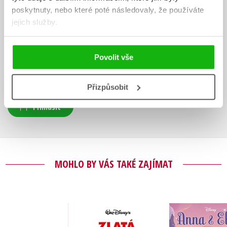
poskytnuty, nebo které poté následovaly, že používáte
HODNOCENÍ ČTENÁŘŮ
jejich služby.
V současné době nejsou vytvořena žádná uživatelská hodnocení.
Povolit vše
Vaše hodnocení
Uživatelskou recenzi mohou vkládat pouze registrovaní uživatelé
Přizpůsobit
Přihlásit
MOHLO BY VÁS TAKÉ ZAJÍMAT
Anna a E
Disney Zlatá klasika
Podivuh