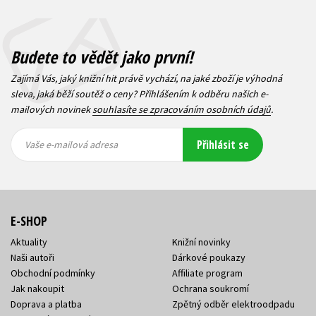
Budete to vědět jako první!
Zajímá Vás, jaký knižní hit právě vychází, na jaké zboží je výhodná
sleva, jaká běží soutěž o ceny? Přihlášením k odběru našich e-
mailových novinek
souhlasíte se zpracováním osobních údajů
.
Vaše e-
Vaše e-
Přihlásit se
mailová
mailová
Vaše e-mailová adresa
adresa
adresa
E-SHOP
Aktuality
Knižní novinky
Naši autoři
Dárkové poukazy
Obchodní podmínky
Affiliate program
Jak nakoupit
Ochrana soukromí
Doprava a platba
Zpětný odběr elektroodpadu