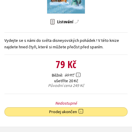
Young adult (SK)
Zahraniční literatura
Zdraví a životní styl
Listování
Všechny tituly
Vydejte se s námi do světa disneyovských pohádek ! V této knize
najdete hned čtyři, které si můžete přečíst před spaním.
79 Kč
99 Kč
Běžně
ušetříte 20 Kč
Původní cena
249 Kč
Nedostupné
Prodej ukončen