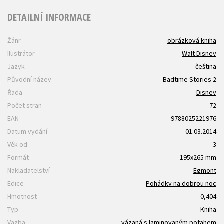
DETAILNÍ INFORMACE
Žánr
obrázková kniha
Ilustrátor
Walt Disney
Jazyk
čeština
Původní název
Badtime Stories 2
Řada
Disney
Počet stran
72
EAN
9788025221976
Datum vydání
01.03.2014
Věk od
3
Formát
195x265 mm
Nakladatelství
Egmont
Edice
Pohádky na dobrou noc
Hmotnost
0,404
Typ
Kniha
Vazba
vázaná s laminovaným potahem