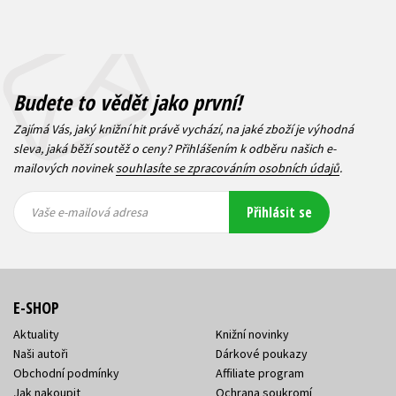
Budete to vědět jako první!
Zajímá Vás, jaký knižní hit právě vychází, na jaké zboží je výhodná
sleva, jaká běží soutěž o ceny? Přihlášením k odběru našich e-
mailových novinek
souhlasíte se zpracováním osobních údajů
.
Vaše e-
Vaše e-
Přihlásit se
mailová
mailová
Vaše e-mailová adresa
adresa
adresa
E-SHOP
Aktuality
Knižní novinky
Naši autoři
Dárkové poukazy
Obchodní podmínky
Affiliate program
Jak nakoupit
Ochrana soukromí