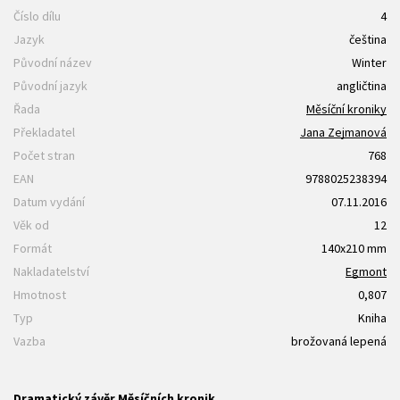
Číslo dílu
4
Jazyk
čeština
Původní název
Winter
Původní jazyk
angličtina
Řada
Měsíční kroniky
Překladatel
Jana Zejmanová
Počet stran
768
EAN
9788025238394
Datum vydání
07.11.2016
Věk od
12
Formát
140x210 mm
Nakladatelství
Egmont
Hmotnost
0,807
Typ
Kniha
Vazba
brožovaná lepená
Dramatický závěr Měsíčních kronik