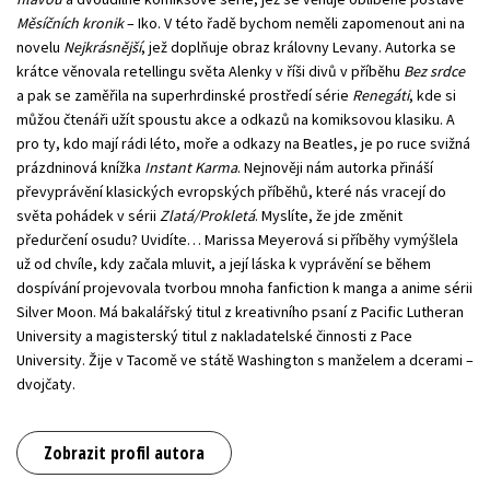
Měsíčních kronik
– Iko. V této řadě bychom neměli zapomenout ani na
novelu
Nejkrásnější
, jež doplňuje obraz královny Levany. Autorka se
krátce věnovala retellingu světa Alenky v říši divů v příběhu
Bez srdce
a pak se zaměřila na superhrdinské prostředí série
Renegáti
, kde si
můžou čtenáři užít spoustu akce a odkazů na komiksovou klasiku. A
pro ty, kdo mají rádi léto, moře a odkazy na Beatles, je po ruce svižná
prázdninová knížka
Instant Karma
. Nejnověji nám autorka přináší
převyprávění klasických evropských příběhů, které nás vracejí do
světa pohádek v sérii
Zlatá/Prokletá
. Myslíte, že jde změnit
předurčení osudu? Uvidíte… Marissa Meyerová si příběhy vymýšlela
už od chvíle, kdy začala mluvit, a její láska k vyprávění se během
dospívání projevovala tvorbou mnoha fanfiction k manga a anime sérii
Silver Moon. Má bakalářský titul z kreativního psaní z Pacific Lutheran
University a magisterský titul z nakladatelské činnosti z Pace
University. Žije v Tacomě ve státě Washington s manželem a dcerami –
dvojčaty.
Zobrazit profil autora