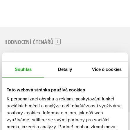
HODNOCENÍ ČTENÁŘŮ
V současné době nejsou vytvořena žádná uživatelská hodnocení.
Souhlas
Detaily
Více o cookies
Vaše hodnocení
Uživatelskou recenzi mohou vkládat pouze registrovaní uživatelé
Tato webová stránka používá cookies
Přihlásit
K personalizaci obsahu a reklam, poskytování funkcí
sociálních médií a analýze naší návštěvnosti využíváme
soubory cookies.
Informace o tom, jak náš web
AUTOR KNIHY
využíváme, sdílíme se svými partnery pro sociální
média, inzerci a analýzy.
Partneři mohou zkombinovat