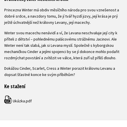
Princezna Winter má obdiv měsíčního národa pro svou vznešenost a
dobré srdce, a navzdory tomu, že jí tvář hyzdí jizvy, její krása je prý
ještě úchvatnější než královny Levany, její macechy.
Winter svou macechu nenávidí a ví, že Levana neschvaluje její city k
příteli z dětství – pohlednému palácovému strážnému Jacinovi. Ale
Winter není tak slabá, jak si Levana myslí. Společně s kyborgskou
mechaničkou Cinder a jejími spojenci by se jí dokonce mohlo podařit
rozdmýchat povstání a zvítězit ve válce, která zuří už příliš dlouho.
Dokážou Cinder, Scarlet, Cress a Winter porazit královnu Levanu a
dopsat šťastné konce ke svým příběhům?
Ke stažení
Ukázka.pdf
PDF