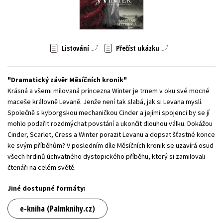
Young adult (SK)
Zahraniční literatura
Zdraví a životní styl
Všechny tituly
Listování
Přečíst ukázku
Dramatický závěr Měsíčních kronik
Krásná a všemi milovaná princezna Winter je trnem v oku své mocné
maceše královně Levaně. Jenže není tak slabá, jak si Levana myslí.
Společně s kyborgskou mechaničkou Cinder a jejími spojenci by se jí
mohlo podařit rozdmýchat povstání a ukončit dlouhou válku. Dokážou
Cinder, Scarlet, Cress a Winter porazit Levanu a dopsat šťastné konce
ke svým příběhům? V posledním díle Měsíčních kronik se uzavírá osud
všech hrdinů úchvatného dystopického příběhu, který si zamilovali
čtenáři na celém světě.
Jiné dostupné formáty:
e-kniha (Palmknihy.cz)