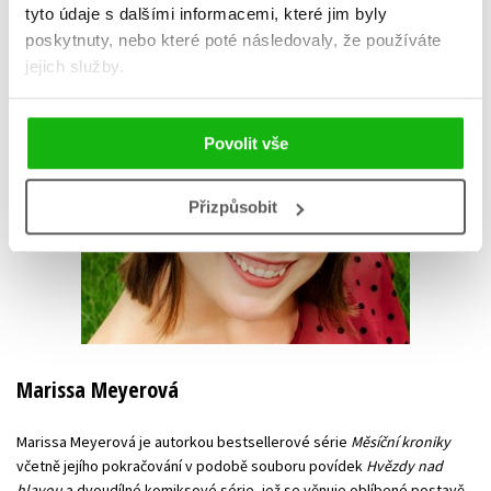
tyto údaje s dalšími informacemi, které jim byly
poskytnuty, nebo které poté následovaly, že používáte
jejich služby.
Povolit vše
Přizpůsobit
Marissa Meyerová
Marissa Meyerová je autorkou bestsellerové série
Měsíční kroniky
včetně jejího pokračování v podobě souboru povídek
Hvězdy nad
hlavou
a dvoudílné komiksové série, jež se věnuje oblíbené postavě