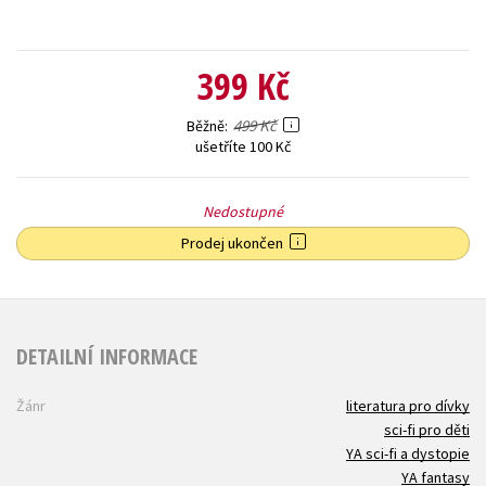
399 Kč
499 Kč
Běžně
ušetříte 100 Kč
Nedostupné
Prodej ukončen
DETAILNÍ INFORMACE
Žánr
literatura pro dívky
sci-fi pro děti
YA sci-fi a dystopie
YA fantasy