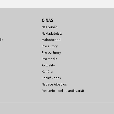
O NÁS
Náš příběh
Nakladatelství
ia
Maloobchod
Pro autory
Pro partnery
Pro média
Aktuality
Kariéra
Etický kodex
Nadace Albatros
Restorio – online antikvariát