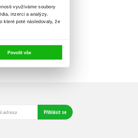
ěvnosti využíváme soubory
ia, inzerci a analýzy.
o které poté následovaly, že
Povolit vše
Přihlásit se
á adresa