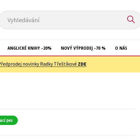
Vyhledávání
ANGLICKÉ KNIHY -20%
NOVÝ VÝPRODEJ -70 %
O NÁS
Předprodej novinky Radky Třeštíkové
ZDE
Přírodní vědy
Křížovky
Společnost, politika
Kuchařky
Technika a věda
New Adult
Učebnice
Ostatní
Umění a kultura
Počítače
ací pes
Výchova a pedagogika
Poezie
Young adult