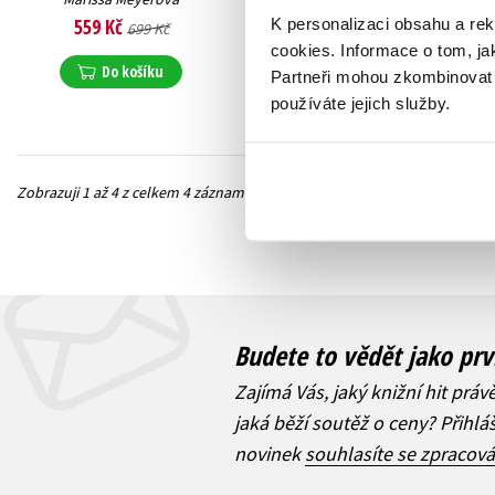
559 Kč
375 Kč
K personalizaci obsahu a re
699 Kč
469 Kč
cookies.
Informace o tom, ja
Do košíku
Do košíku
Partneři mohou zkombinovat t
používáte jejich služby.
Zobrazuji 1 až 4 z celkem 4 záznamů
Předchozí
Budete to vědět jako prv
Zajímá Vás, jaký knižní hit práv
jaká běží soutěž o ceny? Přihl
novinek
souhlasíte se zpracov