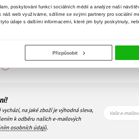
399 Kč
359 Kč
klam, poskytování funkcí sociálních médií a analýze naší návšt
499 Kč
449 Kč
k náš web využíváme, sdílíme se svými partnery pro sociální méd
Do košíku
Do košíku
yto údaje s dalšími informacemi, které jim byly poskytnuty, neb
Přizpůsobit
Zobraz záznamů
1
Další
ní!
Vaše e-
Vaše e-
ě vychází, na jaké zboží je výhodná sleva,
mailová
mailová
Vaše e-mailov
adresa
adresa
ášením k odběru našich e-mailových
áním osobních údajů
.