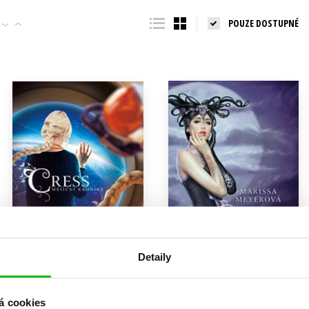
Populárně - naučná pro dospělé
POUZE DOSTUPNÉ
Young adult (SK)
Populárně - naučné pro děti
Zahraniční literatura
Předškoláci
Zdraví a životní styl
Příroda a zahrada
šechny tituly
Detaily
Cress - Měsíční kroniky
Cinder - Měsíční kroniky
á cookies
Marissa Meyerová
Marissa Meyerová