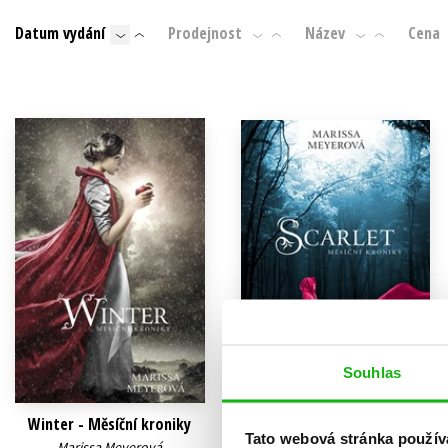
Auto - moto
Datum vydání
Prodejnost
Název
Cena
Jazyky
Beletrie pro děti
Kalendáře
Beletrie pro dospělé
Kariéra a osobní rozvoj
Byznys a ekonomie
Komiks
V
Souhlas
Winter - Měsíční kroniky
Scarlet - Měsíční kroniky
Tato webová stránka použív
Marissa Meyerová
Marissa Meyerová