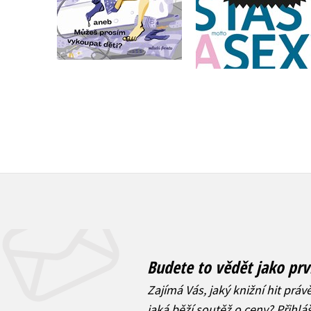
Do košíku
Do košíku
279 Kč
349 Kč
319 Kč
399 Kč
Budete to vědět jako prv
Zajímá Vás, jaký knižní hit práv
jaká běží soutěž o ceny? Přihl