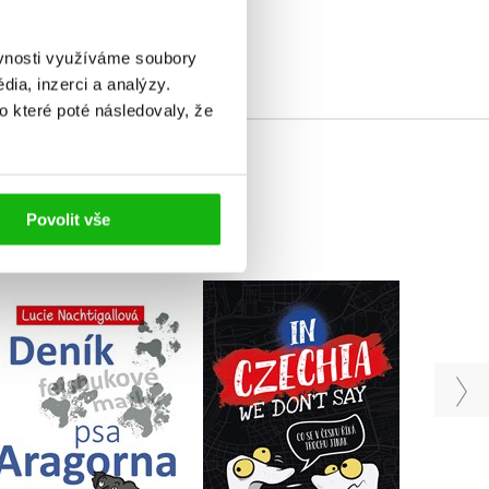
ěvnosti využíváme soubory
ia, inzerci a analýzy.
o které poté následovaly, že
Povolit vše
In Czechia We Don't
Žád
Deník psa Aragorna
Say
spán
Lucie Nachtigallová
Jaroslav Salon
P