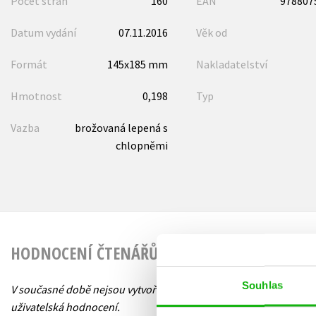
Počet stran
160
EAN
978807
Datum vydání
07.11.2016
Věk od
Formát
145x185 mm
Nakladatelství
Hmotnost
0,198
Typ
Vazba
brožovaná lepená s
chlopněmi
HODNOCENÍ ČTENÁŘŮ
Souhlas
V současné době nejsou vytvořena žádná
uživatelská hodnocení.