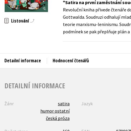
Satira na první zaměstnání sou
Auto - moto
Revoluční kniha přivede čtenáře 
Jazyky
Beletrie pro děti
Gottwalda. Soudruzi odhalují mla
Listování
Kalendáře
teorie marxismu-leninismu. Soudru
Beletrie pro dospělé
podmínek se pak přeplňuje plán a 
Kariéra a osobní rozvoj
Byznys a ekonomie
Komiks
Detailní informace
Hodnocení čtenářů
V
DETAILNÍ INFORMACE
Žánr
satira
Jazyk
humor ostatní
česká próza