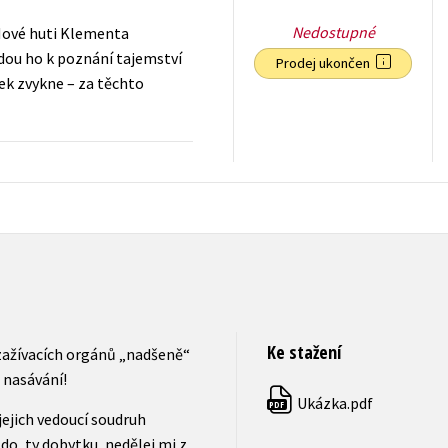
Nedostupné
Nové huti Klementa
dou ho k poznání tajemství
Prodej ukončen
ek zvykne – za těchto
159
Kč
s DPH
Ke stažení
zažívacích orgánů „nadšeně“
 nasávání!
Ukázka.pdf
PDF
jejich vedoucí soudruh
do, ty dobytku, nedělej mi z