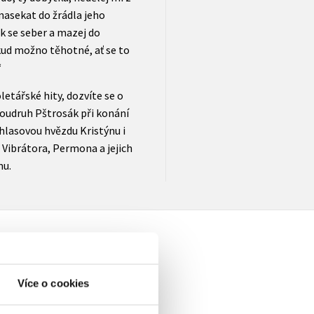
 nasekat do žrádla jeho
k se seber a mazej do
kud možno těhotné, ať se to
“
etářské hity, dozvíte se o
oudruh Pštrosák při konání
hlasovou hvězdu Kristýnu i
 Vibrátora, Permona a jejich
mu.
Více o cookies
elé