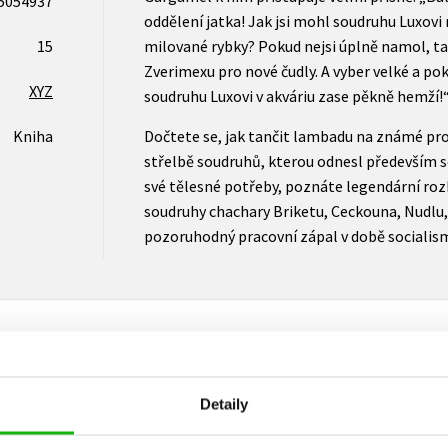
5054937
oddělení jatka! Jak jsi mohl soudruhu Luxovi
15
milované rybky? Pokud nejsi úplně namol, ta
Zverimexu pro nové čudly. A vyber velké a po
XYZ
soudruhu Luxovi v akváriu zase pěkně hemží!
Kniha
Dočtete se, jak tančit lambadu na známé prol
střelbě soudruhů, kterou odnesl především s
své tělesné potřeby, poznáte legendární roz
soudruhy chachary Briketu, Ceckouna, Nudlu,
pozoruhodný pracovní zápal v době socialis
Detaily
Vaše hodnocení
Uživatelskou recenzi mohou vkládat pouze registrovaní uživat