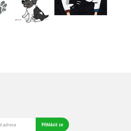
Do košíku
Do košíku
359 Kč
199 Kč
449 Kč
249 Kč
Přihlásit se
á adresa