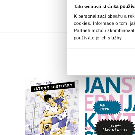
Tato webová stránka použív
K personalizaci obsahu a re
cookies.
Informace o tom, ja
Partneři mohou zkombinovat t
používáte jejich služby.
Tátovy historky aneb
Můžeš prosím
Jak být šťastný a se
vykoupat děti?
Jan Stern
Martin Filip