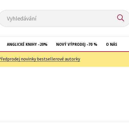
Vyhledávání
ANGLICKÉ KNIHY -20%
NOVÝ VÝPRODEJ -70 %
O NÁS
Předprodej novinky bestsellerové autorky
Přírodní vědy
Křížovky
Společnost, politika
Kuchařky
Technika a věda
New Adult
Učebnice
Ostatní
Umění a kultura
Počítače
Výchova a pedagogika
Poezie
Young adult