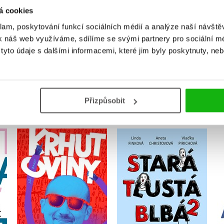
á cookies
Přihlásit
klam, poskytování funkcí sociálních médií a analýze naší návšt
k náš web využíváme, sdílíme se svými partnery pro sociální méd
yto údaje s dalšími informacemi, které jim byly poskytnuty, neb
MOHLO BY VÁS TAKÉ ZAJÍMAT
Přizpůsobit
Stará, tlustá, blbá
Krhutoviny
opět zasahují
xy
Jiří Krhut
,
Linda Finková
,
Aneta Christovová
Vladimíra Pirichová