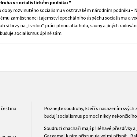
druha v socialistickém podniku
Populárně - naučná pro dospělé
do doby rozvinutého socialismu v ostravském národním podniku – 
Young adult (SK)
Populárně - naučné pro děti
dému zaměstnanci tajemství epochálního úspěchu socialismu a ve
Zahraniční literatura
h si brzy na „tvrdou“ práci plnou alkoholu, sauny a jiných radován
Předškoláci
buduje socialismus úplně sám.
Zdraví a životní styl
Příroda a zahrada
šechny tituly
čeština
Poznejte soudruhy, kteří s nasazením svých 
budují socialismus pomocí nikdy nekončícího
Soudruzi chachaři mají přiléhavé přezdívky a 
Gargamel k nim přistupuje velmi přísně: „Bal