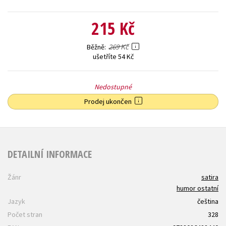
215 Kč
269 Kč
Běžně
ušetříte 54 Kč
Nedostupné
Prodej ukončen
DETAILNÍ INFORMACE
Žánr
satira
humor ostatní
Jazyk
čeština
Počet stran
328