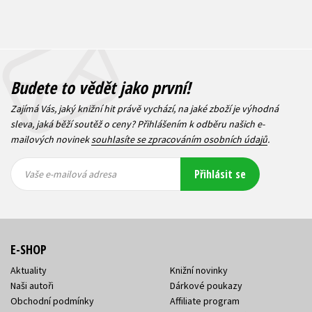
Budete to vědět jako první!
Zajímá Vás, jaký knižní hit právě vychází, na jaké zboží je výhodná
sleva, jaká běží soutěž o ceny? Přihlášením k odběru našich e-
mailových novinek
souhlasíte se zpracováním osobních údajů
.
Vaše e-
Vaše e-
Přihlásit se
mailová
mailová
Vaše e-mailová adresa
adresa
adresa
E-SHOP
Aktuality
Knižní novinky
Naši autoři
Dárkové poukazy
Obchodní podmínky
Affiliate program