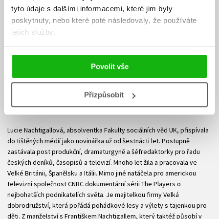
tyto údaje s dalšími informacemi, které jim byly
poskytnuty, nebo které poté následovaly, že používáte
jejich služby.
Povolit vše
Přizpůsobit
Lucie Nachtigallová
Lucie Nachtigallová, absolventka Fakulty sociálních věd UK, přispívala
do tištěných médií jako novinářka už od šestnácti let. Postupně
zastávala post produkční, dramaturgyně a šéfredaktorky pro řadu
českých deníků, časopisů a televizí. Mnoho let žila a pracovala ve
Velké Británii, Španělsku a Itálii. Mimo jiné natáčela pro americkou
televizní společnost CNBC dokumentární sérii The Players o
nejbohatších podnikatelích světa. Je majitelkou firmy Velká
dobrodružství, která pořádá pohádkové lesy a výlety s tajenkou pro
děti. Z manželství s Františkem Nachtigallem, který taktéž působí v