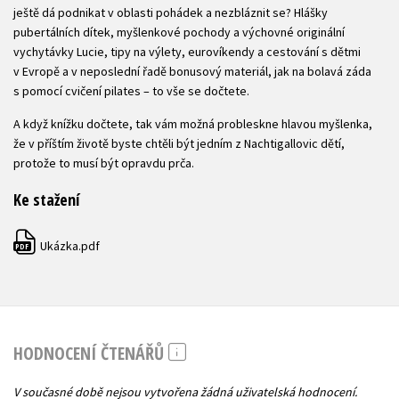
ještě dá podnikat v oblasti pohádek a nezbláznit se? Hlášky
pubertálních dítek, myšlenkové pochody a výchovné originální
vychytávky Lucie, tipy na výlety, eurovíkendy a cestování s dětmi
v Evropě a v neposlední řadě bonusový materiál, jak na bolavá záda
s pomocí cvičení pilates – to vše se dočtete.
A když knížku dočtete, tak vám možná probleskne hlavou myšlenka,
že v příštím životě byste chtěli být jedním z Nachtigallovic dětí,
protože to musí být opravdu prča.
Ke stažení
Ukázka.pdf
PDF
HODNOCENÍ ČTENÁŘŮ
V současné době nejsou vytvořena žádná uživatelská hodnocení.