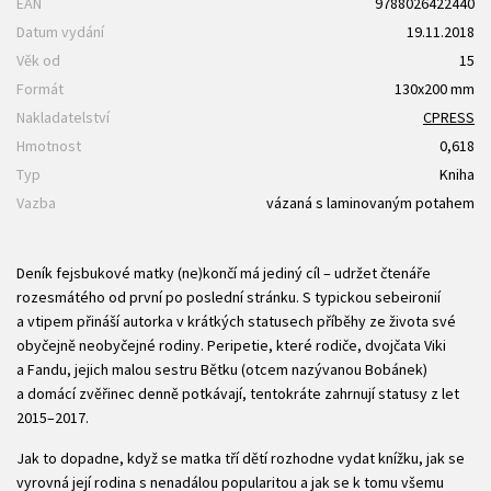
EAN
9788026422440
Datum vydání
19.11.2018
Věk od
15
Formát
130x200 mm
Nakladatelství
CPRESS
Hmotnost
0,618
Typ
Kniha
Vazba
vázaná s laminovaným potahem
Deník fejsbukové matky (ne)končí má jediný cíl – udržet čtenáře
rozesmátého od první po poslední stránku. S typickou sebeironií
a vtipem přináší autorka v krátkých statusech příběhy ze života své
obyčejně neobyčejné rodiny. Peripetie, které rodiče, dvojčata Viki
a Fandu, jejich malou sestru Bětku (otcem nazývanou Bobánek)
a domácí zvěřinec denně potkávají, tentokráte zahrnují statusy z let
2015–2017.
Jak to dopadne, když se matka tří dětí rozhodne vydat knížku, jak se
vyrovná její rodina s nenadálou popularitou a jak se k tomu všemu