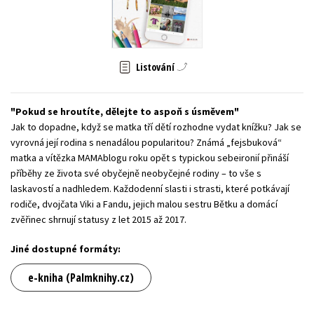
Young adult (SK)
Zahraniční literatura
Zdraví a životní styl
Všechny tituly
Listování
Pokud se hroutíte, dělejte to aspoň s úsměvem
Jak to dopadne, když se matka tří dětí rozhodne vydat knížku? Jak se
vyrovná její rodina s nenadálou popularitou? Známá „fejsbuková“
matka a vítězka MAMAblogu roku opět s typickou sebeironií přináší
příběhy ze života své obyčejně neobyčejné rodiny – to vše s
laskavostí a nadhledem. Každodenní slasti i strasti, které potkávají
rodiče, dvojčata Viki a Fandu, jejich malou sestru Bětku a domácí
zvěřinec shrnují statusy z let 2015 až 2017.
Jiné dostupné formáty:
e-kniha (Palmknihy.cz)