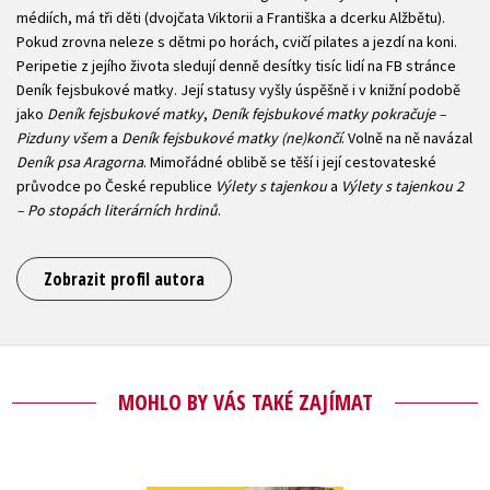
médiích, má tři děti (dvojčata Viktorii a Františka a dcerku Alžbětu).
Pokud zrovna neleze s dětmi po horách, cvičí pilates a jezdí na koni.
Peripetie z jejího života sledují denně desítky tisíc lidí na FB stránce
Deník fejsbukové matky. Její statusy vyšly úspěšně i v knižní podobě
jako
Deník fejsbukové matky
,
Deník fejsbukové matky pokračuje –
Pizduny všem
a
Deník fejsbukové matky (ne)končí
. Volně na ně navázal
Deník psa Aragorna
. Mimořádné oblibě se těší i její cestovateské
průvodce po České republice
Výlety s tajenkou
a
Výlety s tajenkou 2
– Po stopách literárních hrdinů
.
Zobrazit profil autora
MOHLO BY VÁS TAKÉ ZAJÍMAT