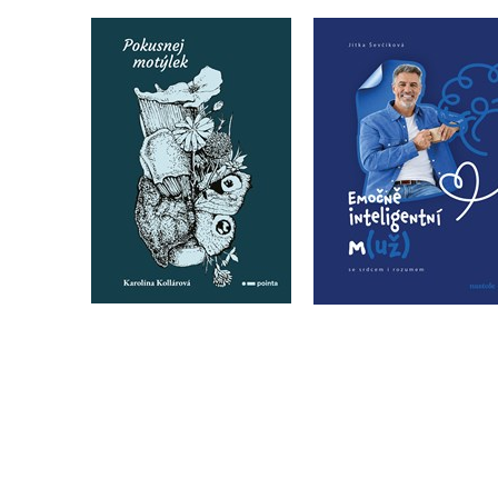
Emočně inteligentn
Pokusnej Motýlek
m(už)
Karolína Kollárová
Jitka Ševčíková
Do košíku
Do košíku
223 Kč
279 Kč
319 Kč
399 Kč