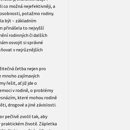
li co možná nejefektivněji, a
 osobnosti, potažmo rodiny.
ěla být – základním
 přinášela to nejvyšší
nění rodinných či dalších
ám osvojit si správné
tňovat v nejrůznějších
žitečná četba nejen pro
uje mnoho zajímavých
 řešit, ať již jde o
nemoci v rodině, o problémy
nesnázím, které mohou rodině
ti, drogové a jiné závislosti.
r pečlivě zvolil tak, aby
v praktickém životě. Zápletka