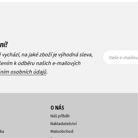
ní!
Vaše e-
Vaše e-
ě vychází, na jaké zboží je výhodná sleva,
mailová
mailová
Vaše e-mailov
adresa
adresa
ášením k odběru našich e-mailových
áním osobních údajů
.
O NÁS
Náš příběh
Nakladatelství
ia
Maloobchod