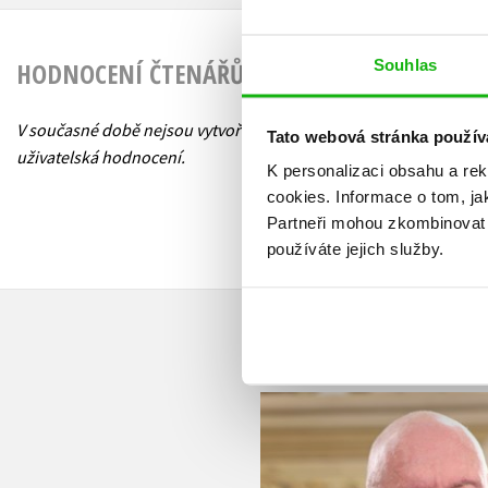
Souhlas
HODNOCENÍ ČTENÁŘŮ
V současné době nejsou vytvořena žádná
Tato webová stránka použív
uživatelská hodnocení.
K personalizaci obsahu a re
cookies.
Informace o tom, ja
Partneři mohou zkombinovat t
používáte jejich služby.