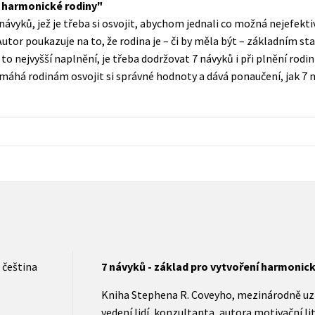
í harmonické rodiny
Populárně - naučná pro dospělé
návyků, jež je třeba si osvojit, abychom jednali co možná nejefekti
Young adult (SK)
Populárně - naučné pro děti
Autor poukazuje na to, že rodina je – či by měla být – základním
Zahraniční literatura
to nejvyšší naplnění, je třeba dodržovat 7 návyků i při plnění rodin
Předškoláci
áhá rodinám osvojit si správné hodnoty a dává ponaučení, jak 7 
Zdraví a životní styl
Příroda a zahrada
šechny tituly
čeština
7 návyků - základ pro vytvoření harmonick
Kniha Stephena R. Coveyho, mezinárodně u
vedení lidí, konzultanta, autora motivační li