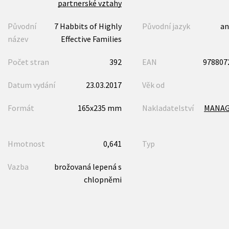
partnerské vztahy
Původní
7 Habbits of Highly
Původní jazyk
an
název
Effective Families
Počet stran
392
EAN
978807
Datum vydání
23.03.2017
Věk od
Formát
165x235 mm
Nakladatelství
MANA
Hmotnost
0,641
Typ
Vazba
brožovaná lepená s
chlopněmi