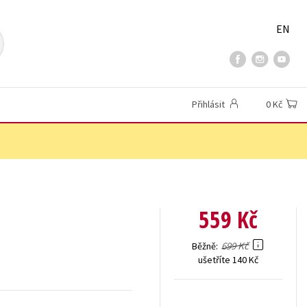
EN
Přihlásit
0 Kč
559 Kč
699 Kč
Běžně
ušetříte 140 Kč