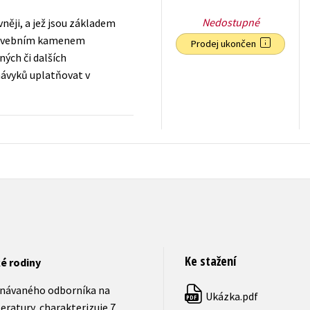
Nedostupné
vněji, a jež jsou základem
 stavebním kamenem
Prodej ukončen
ných či dalších
návyků uplatňovat v
559
Kč
s DPH
Ke stažení
é rodiny
znávaného odborníka na
Ukázka.pdf
PDF
teratury, charakterizuje 7