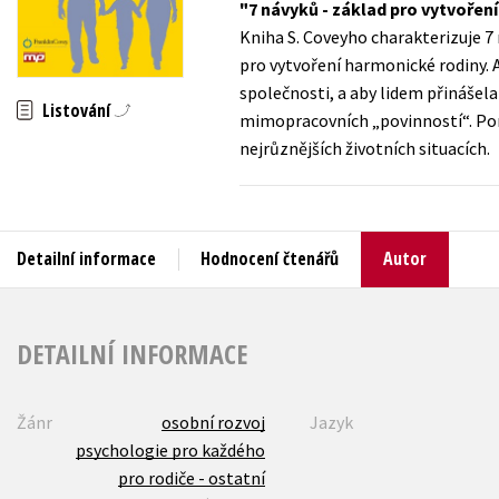
7 návyků - základ pro vytvořen
Auto - moto
Kniha S. Coveyho charakterizuje 7 
Jazyky
Beletrie pro děti
pro vytvoření harmonické rodiny. 
Kalendáře
společnosti, a aby lidem přinášela 
Beletrie pro dospělé
Listování
mimopracovních „povinností“. Pom
Kariéra a osobní rozvoj
Byznys a ekonomie
nejrůznějších životních situacích.
Komiks
V
Detailní informace
Hodnocení čtenářů
Autor
DETAILNÍ INFORMACE
Žánr
osobní rozvoj
Jazyk
psychologie pro každého
pro rodiče - ostatní