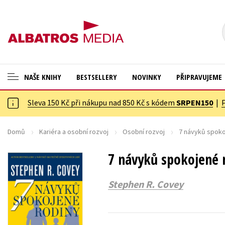
NAŠE KNIHY
BESTSELLERY
NOVINKY
PŘIPRAVUJEME
Sleva 150 Kč při nákupu nad 850 Kč s kódem
SRPEN150
|
ANGLICKÉ KNIHY -20 %
Cestování
NOVÝ VÝPRODEJ -70 %
Dárkové publikace
Domů
Kariéra a osobní rozvoj
Osobní rozvoj
7 návyků spoko
KNIHY S DÁRKEM
Dárkové zboží
7 návyků spokojené 
ASTERIX S DÁRKEM
Digitální fotografie
Stephen R. Covey
🎁DÁRKOVÉ PUBLIKACE
Esoterika a duchovní svět
✉️ DÁRKOVÉ POUKAZY
Historie a military
Hobby