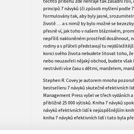
těchto příběhů zde nehraje tak zásadní roli, d
principů 7 návyků (či způsob myšlení podle 7
formulovány tak, aby byly jasné, srozumitel
životě … a s nimiž by bylo možné se bezezbyt
přesně ví, jak toho v našem bláznivém, pro
nepříliš nakloněném prostředí dosáhnout, n
rodiny a s přáteli představují tu nejdůležitější
konci svého života nebudete litovat toho, že 
nebo neuzavřeli nějaký obchod, budete však l
nestrávili více času s dětmi, manželem, man
Stephen R. Covey je autorem mnoha pozoruh
bestselleru 7 návyků skutečně efektivních lid
Management Press vyšel ve třech vydáních a 
přibližně 25 000 výtisků. Kniha 7 návyků spok
návyků efektivních lidí k nejúspěšnějším kni
kniha 7 návyků efektivních lidí i tato byla př