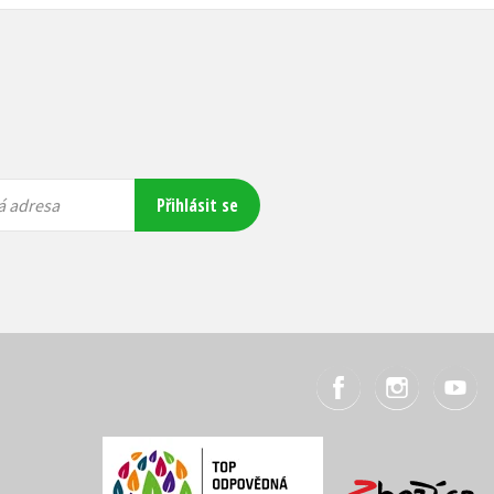
Přihlásit se
á adresa