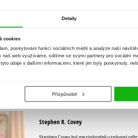
Detaily
Vaše hodnocení
á cookies
Uživatelskou recenzi mohou vkládat pouze registrovaní uživat
klam, poskytování funkcí sociálních médií a analýze naší návšt
k náš web využíváme, sdílíme se svými partnery pro sociální méd
Přihlásit
yto údaje s dalšími informacemi, které jim byly poskytnuty, neb
AUTOR KNIHY
Přizpůsobit
Stephen R. Covey
Stephen Covey byl mezinárodně uznávaný odborn