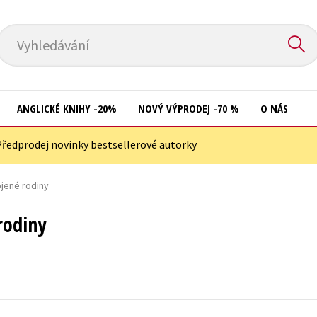
Vyhledávání
ANGLICKÉ KNIHY -20%
NOVÝ VÝPRODEJ -70 %
O NÁS
Předprodej novinky bestsellerové autorky
Přírodní vědy
Křížovky
Společnost, politika
jené rodiny
Kuchařky
Technika a věda
New Adult
rodiny
Učebnice
Ostatní
Umění a kultura
Počítače
Výchova a pedagogika
Poezie
Young adult