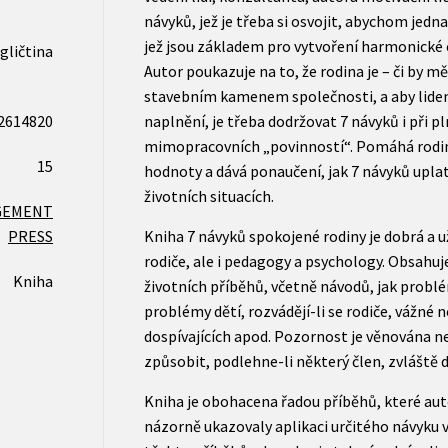
návyků, jež je třeba si osvojit, abychom jedna
jež jsou základem pro vytvoření harmonické
gličtina
Autor poukazuje na to, že rodina je – či by m
stavebním kamenem společnosti, a aby lidem
2614820
naplnění, je třeba dodržovat 7 návyků i při pl
mimopracovních „povinností“. Pomáhá rodin
15
hodnoty a dává ponaučení, jak 7 návyků upla
životních situacích.
GEMENT
PRESS
Kniha 7 návyků spokojené rodiny je dobrá a u
rodiče, ale i pedagogy a psychology. Obsah
Kniha
životních příběhů, včetně návodů, jak problémy
problémy dětí, rozvádějí-li se rodiče, vážné 
dospívajících apod. Pozornost je věnována 
způsobit, podlehne-li některý člen, zvláště dě
Kniha je obohacena řadou příběhů, které auto
názorně ukazovaly aplikaci určitého návyku 