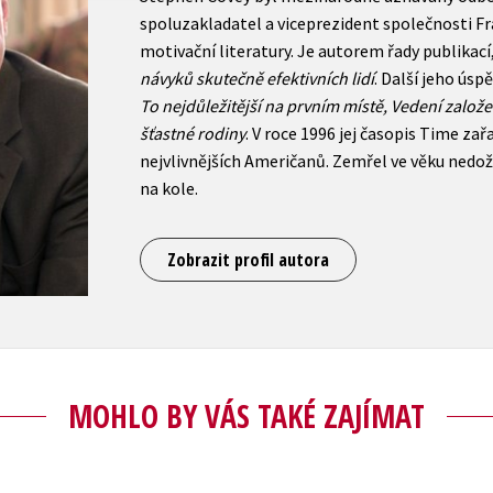
spoluzakladatel a viceprezident společnosti Fr
motivační literatury. Je autorem řady publikac
návyků skutečně efektivních lidí
. Další jeho úsp
To nejdůležitější na prvním místě, Vedení založ
šťastné rodiny
. V roce 1996 jej časopis Time zař
nejvlivnějších Američanů. Zemřel ve věku nedo
na kole.
Zobrazit profil autora
MOHLO BY VÁS TAKÉ ZAJÍMAT