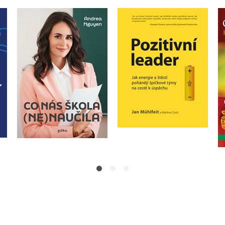
í
Co nás škola
Pozitivní leader
(ne)naučila
Jan Mühlfeit
Andrea Nguyen
Do košíku
Do košíku
399 Kč
359 Kč
499 Kč
449 Kč