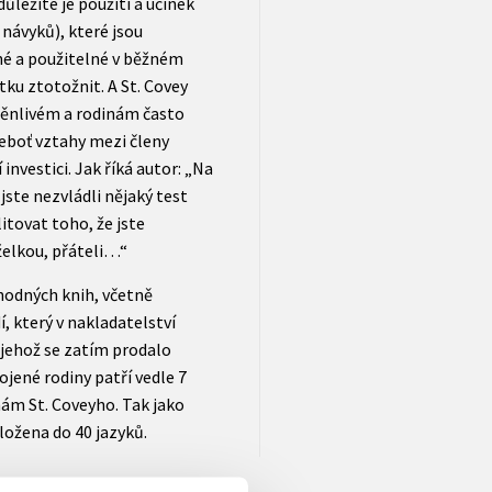
ůležité je použití a účinek
 návyků), které jsou
né a použitelné v běžném
ku ztotožnit. A St. Covey
měnlivém a rodinám často
eboť vztahy mezi členy
 investici. Jak říká autor: „Na
jste nezvládli nějaký test
itovat toho, že jste
želkou, přáteli…“
odných knih, včetně
í, který v nakladatelství
jehož se zatím prodalo
ojené rodiny patří vedle 7
hám St. Coveyho. Tak jako
eložena do 40 jazyků.