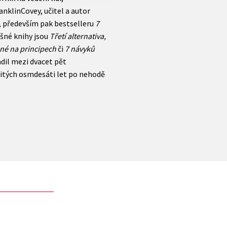
anklinCovey, učitel a autor
í, především pak bestselleru
7
ěšné knihy jsou
Třetí alternativa,
ené na principech
či
7 návyků
adil mezi dvacet pět
žitých osmdesáti let po nehodě