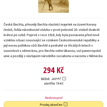
Young adult (SK)
Zahraniční literatura
Zdraví a životní styl
Všechny tituly
Česká šlechta, přesněji šlechta vlastnící majetek na území Koruny
české, řešila národnostní otázku v první polovině 20. století dvakrát
krátce po sobě. Poprvé v roce 1918, kdy byla postavena před nově
vzniklou situaci související se vznikem Československé republiky a
její novou politikou vůči šlechtě a podruhé ve třicátých letech v
souvislosti s německou, pro šlechtu velmi lákavou, vizí panevropské
unie a později s nástupem národního socialismu a nacismu v Německu.
294 Kč
368 Kč
Běžně
ušetříte 74 Kč
Nedostupné
Prodej ukončen