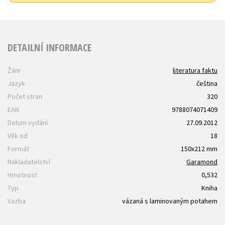
DETAILNÍ INFORMACE
Žánr
literatura faktu
Jazyk
čeština
Počet stran
320
EAN
9788074071409
Datum vydání
27.09.2012
Věk od
18
Formát
150x212 mm
Nakladatelství
Garamond
Hmotnost
0,532
Typ
Kniha
Vazba
vázaná s laminovaným potahem