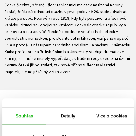
Česká šlechta, přesněji šlechta vlastnící majetek na území Koruny
české, řešila národnostní otázku v první polovině 20. století dvakrát
krátce po sobě. Poprvé v roce 1918, kdy byla postavena před nově
vzniklou situaci související se vznikem Československé republiky a
její novou politikou vůči šlechtě a podruhé ve třicátých letech v
souvislosti s německou, pro šlechtu velmi lákavou, vizí panevropské
unie a později s nástupem národního socialismu a nacismu v Německu.
Kniha profesora na British Columbia University studuje dramatické
změny, s nimiž se musely vypořádat jak tradiční rody usedlé na území
Koruny české již po staletí, tak nové příchozí šlechta vlastnící
majetek, ale ne již těsný vztah k zemi.
HODNOCENÍ ČTENÁŘŮ
Souhlas
Detaily
Více o cookies
V současné době nejsou vytvořena žádná uživatelská hodnocení.