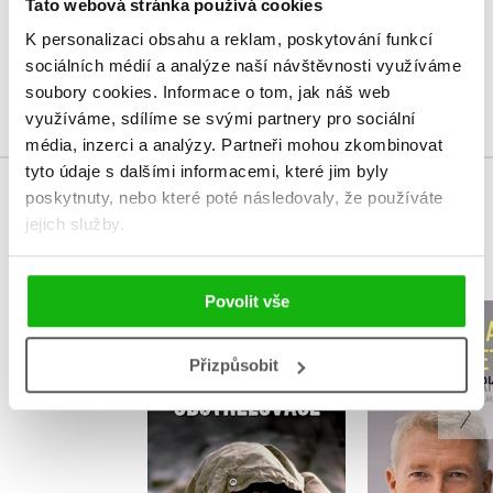
Vaše hodnocení
Tato webová stránka používá cookies
K personalizaci obsahu a reklam, poskytování funkcí
Uživatelskou recenzi mohou vkládat pouze registrovaní uživatelé
sociálních médií a analýze naší návštěvnosti využíváme
Přihlásit
soubory cookies.
Informace o tom, jak náš web
využíváme, sdílíme se svými partnery pro sociální
média, inzerci a analýzy.
Partneři mohou zkombinovat
tyto údaje s dalšími informacemi, které jim byly
poskytnuty, nebo které poté následovaly, že používáte
MOHLO BY VÁS TAKÉ ZAJÍMAT
jejich služby.
Povolit vše
Zápisky
Dobro a z
odstřelovače
stole
Přizpůsobit
Vasilij G. Zajcev
,
Klára Man
Marek V