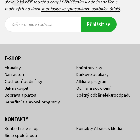
sleva, jaká běží soutěž o ceny? Přihlášením k odběru našich e-
mailových novinek
souhlasíte se zpracováním osobních údajů
.
Vaše e-
Vaše e-
Přihlásit se
mailová
mailová
Vaše e-mailová adresa
adresa
adresa
E-SHOP
Aktuality
Knižní novinky
Naši autoři
Dárkové poukazy
Obchodní podmínky
Affiliate program
Jak nakoupit
Ochrana soukromí
Doprava a platba
Zpětný odběr elektroodpadu
Benefitní a slevové programy
KONTAKTY
Kontakt na e-shop
Kontakty Albatros Media
Sídlo společnosti