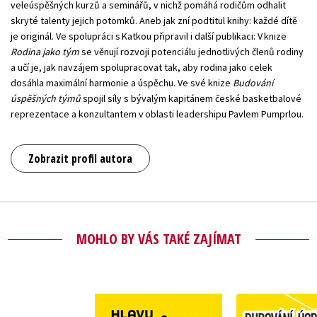
veleúspěšných kurzů a seminářů, v nichž pomáhá rodičům odhalit
skryté talenty jejich potomků. Aneb jak zní podtitul knihy: každé dítě
je originál. Ve spolupráci s Katkou připravil i další publikaci: V knize
Rodina jako tým
se věnují rozvoji potenciálu jednotlivých členů rodiny
a učí je, jak navzájem spolupracovat tak, aby rodina jako celek
dosáhla maximální harmonie a úspěchu. Ve své knize
Budování
úspěšných týmů
spojil síly s bývalým kapitánem české basketbalové
reprezentace a konzultantem v oblasti leadershipu Pavlem Pumprlou.
Zobrazit profil autora
MOHLO BY VÁS TAKÉ ZAJÍMAT
Budování ú
Hlavu vzhůru!