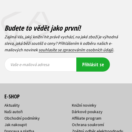
Budete to vědět jako první!
Zajímá Vás, jaký knižní hit právě vychází, na jaké zboží je výhodná
sleva, jaká běží soutěž o ceny? Přihlášením k odběru našich e-
mailových novinek
souhlasíte se zpracováním osobních údajů
.
Vaše e-
Vaše e-
Přihlásit se
mailová
mailová
Vaše e-mailová adresa
adresa
adresa
E-SHOP
Aktuality
Knižní novinky
Naši autoři
Dárkové poukazy
Obchodní podmínky
Affiliate program
Jak nakoupit
Ochrana soukromí
Doprava a platba
Zpětný odběr elektroodpadu