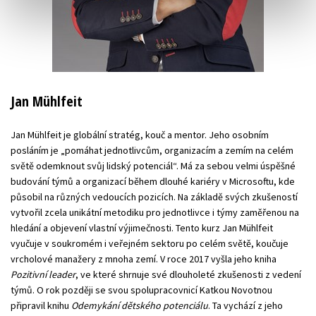
Jan Mühlfeit
Jan Mühlfeit je globální stratég, kouč a mentor. Jeho osobním
posláním je „pomáhat jednotlivcům, organizacím a zemím na celém
světě odemknout svůj lidský potenciál“. Má za sebou velmi úspěšné
budování týmů a organizací během dlouhé kariéry v Microsoftu, kde
působil na různých vedoucích pozicích. Na základě svých zkušeností
vytvořil zcela unikátní metodiku pro jednotlivce i týmy zaměřenou na
hledání a objevení vlastní výjimečnosti. Tento kurz Jan Mühlfeit
vyučuje v soukromém i veřejném sektoru po celém světě, koučuje
vrcholové manažery z mnoha zemí. V roce 2017 vyšla jeho kniha
Pozitivní leader
, ve které shrnuje své dlouholeté zkušenosti z vedení
týmů. O rok později se svou spolupracovnicí Katkou Novotnou
připravil knihu
Odemykání dětského potenciálu
. Ta vychází z jeho