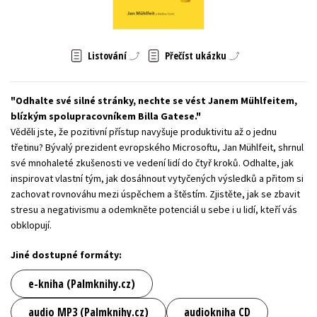
Young adult (SK)
Zahraniční literatura
Zdraví a životní styl
Všechny tituly
Listování
Přečíst ukázku
Odhalte své silné stránky, nechte se vést Janem Mühlfeitem,
blízkým spolupracovníkem Billa Gatese.
Věděli jste, že pozitivní přístup navyšuje produktivitu až o jednu
třetinu? Bývalý prezident evropského Microsoftu, Jan Mühlfeit, shrnul
své mnohaleté zkušenosti ve vedení lidí do čtyř kroků. Odhalte, jak
inspirovat vlastní tým, jak dosáhnout vytyčených výsledků a přitom si
zachovat rovnováhu mezi úspěchem a štěstím. Zjistěte, jak se zbavit
stresu a negativismu a odemkněte potenciál u sebe i u lidí, kteří vás
obklopují.
Jiné dostupné formáty:
e-kniha (Palmknihy.cz)
audio MP3 (Palmknihy.cz)
audiokniha CD