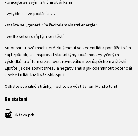
- pracujte se svými silnými stránkami
- vytyčte si své poslání a vizi
- staňte se „generálním ředitelem vlastní energie“
- veďte sebe i svůj tým ke štěstí
Autor shrnul své mnohaleté zkušenosti ve vedení lidí a pomůže i vám
najít způsob, jak inspirovat vlastní tým, dosáhnout vytyčených
výsledků, a přitom si zachovat rovnováhu mezi úspěchem a štěstím.
Zjistíte, jak se zbavit stresu a negativismu a jak odemknout potenciál
u sebe i u lidí, kteří vás obklopují.
Odhalte své silné stránky, nechte se vést Janem Mühlfeitem!
Ke stažení
Ukázka.pdf
PDF