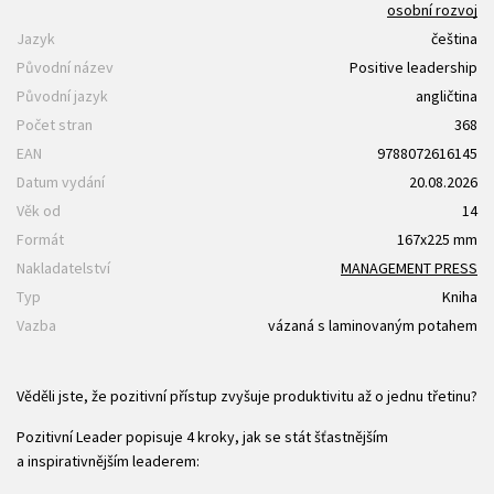
osobní rozvoj
Jazyk
čeština
Původní název
Positive leadership
Původní jazyk
angličtina
Počet stran
368
EAN
9788072616145
Datum vydání
20.08.2026
Věk od
14
Formát
167x225 mm
Nakladatelství
MANAGEMENT PRESS
Typ
Kniha
Vazba
vázaná s laminovaným potahem
Věděli jste, že pozitivní přístup zvyšuje produktivitu až o jednu třetinu?
Pozitivní Leader popisuje 4 kroky, jak se stát šťastnějším
a inspirativnějším leaderem: