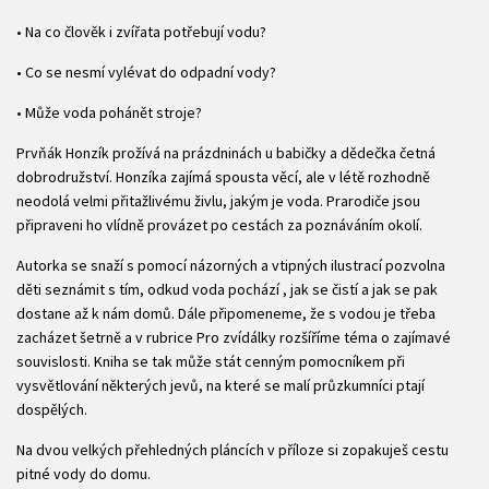
• Na co člověk i zvířata potřebují vodu?
• Co se nesmí vylévat do odpadní vody?
• Může voda pohánět stroje?
Prvňák Honzík prožívá na prázdninách u babičky a dědečka četná
dobrodružství. Honzíka zajímá spousta věcí, ale v létě rozhodně
neodolá velmi přitažlivému živlu, jakým je voda. Prarodiče jsou
připraveni ho vlídně provázet po cestách za poznáváním okolí.
Autorka se snaží s pomocí názorných a vtipných ilustrací pozvolna
děti seznámit s tím, odkud voda pochází , jak se čistí a jak se pak
dostane až k nám domů. Dále připomeneme, že s vodou je třeba
zacházet šetrně a v rubrice Pro zvídálky rozšíříme téma o zajímavé
souvislosti. Kniha se tak může stát cenným pomocníkem při
vysvětlování některých jevů, na které se malí průzkumníci ptají
dospělých.
Na dvou velkých přehledných pláncích v příloze si zopakuješ cestu
pitné vody do domu.