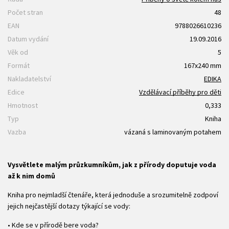
Počet stran
48
EAN
9788026610236
Datum vydání
19.09.2016
Věk od
5
Formát
167x240 mm
Nakladatelství
EDIKA
Edice
Vzdělávací příběhy pro děti
Hmotnost
0,333
Typ
Kniha
Vazba
vázaná s laminovaným potahem
Vysvětlete malým průzkumníkům, jak z přírody doputuje voda
až k nim domů
Kniha pro nejmladší čtenáře, která jednoduše a srozumitelně zodpoví
jejich nejčastější dotazy týkající se vody:
• Kde se v přírodě bere voda?