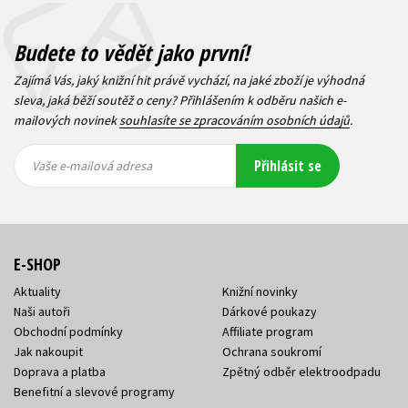
Budete to vědět jako první!
Zajímá Vás, jaký knižní hit právě vychází, na jaké zboží je výhodná
sleva, jaká běží soutěž o ceny? Přihlášením k odběru našich e-
mailových novinek
souhlasíte se zpracováním osobních údajů
.
Vaše e-
Vaše e-
Přihlásit se
mailová
mailová
Vaše e-mailová adresa
adresa
adresa
E-SHOP
Aktuality
Knižní novinky
Naši autoři
Dárkové poukazy
Obchodní podmínky
Affiliate program
Jak nakoupit
Ochrana soukromí
Doprava a platba
Zpětný odběr elektroodpadu
Benefitní a slevové programy