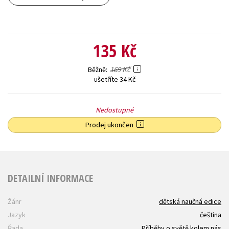
135 Kč
169 Kč
Běžně
ušetříte 34 Kč
Nedostupné
Prodej ukončen
DETAILNÍ INFORMACE
Žánr
dětská naučná edice
Jazyk
čeština
Řada
Příběhy o světě kolem nás