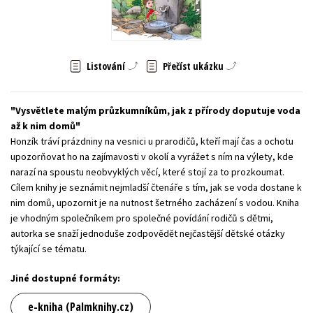
Young adult (SK)
Zahraniční literatura
Zdraví a životní styl
Všechny tituly
Listování
Přečíst ukázku
Vysvětlete malým průzkumníkům, jak z přírody doputuje voda
až k nim domů
Honzík tráví prázdniny na vesnici u prarodičů, kteří mají čas a ochotu
upozorňovat ho na zajímavosti v okolí a vyrážet s ním na výlety, kde
narazí na spoustu neobvyklých věcí, které stojí za to prozkoumat.
Cílem knihy je seznámit nejmladší čtenáře s tím, jak se voda dostane k
nim domů, upozornit je na nutnost šetrného zacházení s vodou. Kniha
je vhodným společníkem pro společné povídání rodičů s dětmi,
autorka se snaží jednoduše zodpovědět nejčastější dětské otázky
týkající se tématu.
Jiné dostupné formáty:
e-kniha (Palmknihy.cz)