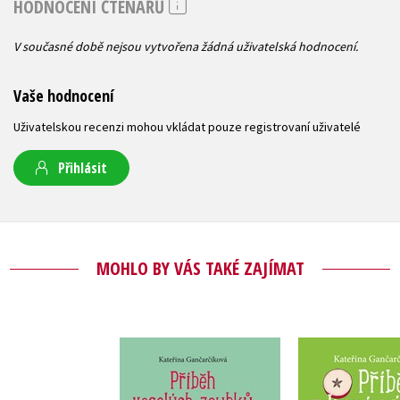
HODNOCENÍ ČTENÁŘŮ
V současné době nejsou vytvořena žádná uživatelská hodnocení.
Vaše hodnocení
Uživatelskou recenzi mohou vkládat pouze registrovaní uživatelé
Přihlásit
MOHLO BY VÁS TAKÉ ZAJÍMAT
Příběh veselých
Příběh zdra
zoubků
Kateřina Gan