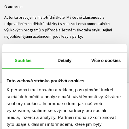
O autorce:
Autorka pracuje na málotřídní škole. Má četné zkušenosti s
odpovídáním na dětské otázky i s realizací environmentálních
výukových programů o přírodě a šetrném životním stylu. Jejími
nejoblíbenějšími učebnicemi jsou lesy a parky.
Ke stažení
Souhlas
Detaily
Více o cookies
Ukázka.pdf
PDF
Tato webová stránka používá cookies
K personalizaci obsahu a reklam, poskytování funkcí
DALŠÍ TITULY Z ŘADY "PŘÍBĚHY O SVĚTĚ KOLEM NÁS"
sociálních médií a analýze naší návštěvnosti využíváme
soubory cookies.
Informace o tom, jak náš web
využíváme, sdílíme se svými partnery pro sociální
média, inzerci a analýzy.
Partneři mohou zkombinovat
tyto údaje s dalšími informacemi, které jim byly
Příběh veselých